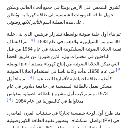
تُشرق الشمس على الأرض يوميًا في جميع أنحاء العالم. ويمكن
تحويل طاقة الفوتونات الشمسية إلى طاقة كهربائية. ويُطلق
.
على هذه العملية اسم
التأثير الكهروضوئي
تم بناء أول خلية ضوئية بواسطة تشارلز فريتس، الذي بنى خلية
]
4
[
30 سم من السيلينيوم والذهب في عام 1883.
تم اكتشاف
تقنية الخلايا الضوئية السيليكونية الحديثة في عام 1954 من قبل
الباحثين في مختبرات بيل، الذين طوروا عن طريق الخطأ
[
الوصلة p-n التي تمكن الخلايا الضوئية من إنتاج كهرباء مفيدة.
]
5
في عام 1958، بدأت وكالة ناسا في استخدام الخلايا الضوئية
]
4
[
كأنظمة طاقة احتياطية لأقمارها الصناعية.
تم بناء أول
مسكن يعمل بالطاقة الشمسية في جامعة ديلاوير في عام
1973، وتم تركيب أول مشروع للطاقة الضوئية بمقياس
]
4
[
ميغاواط في كاليفورنيا في عام 1984.
منذ طرح أول لوحة شمسية تجاريًا في ستينيات القرن الماضي،
تواصل استكشاف وتطوير تقنية الطاقة الكهروضوئية (PV) في
جميع أنحاء العالم (برات وشافر، 51). وقد أدى هذا التطوير