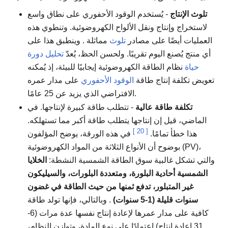
تلوث الإنتاج
- يُستخدم الوقود الأحفوري على نطاق واسع
لاستخراج وإنتاج ونقل الألواح الكهروضوئية. وتنطوي هذه
العمليات أيضًا على مصادر
تلوث
مماثلة . وينطبق هذا على
أي منتج يُصنع اليوم تقريبًا. ولحسن الحظ، يُعدّ
تحليل دورة
حياة
نظام الطاقة الكهروضوئية إيجابيًا للبيئة، إذ يُمكنه
تعويض تكلفة إنتاج طاقة
الوقود الأحفوري
على مدار عمره
الافتراضي الذي يزيد عن 25 عامًا.
تكلفة طاقة عالية
- تتطلب طاقة كبيرة لإنتاجها. في
الماضي، قيل إن إنتاجها يتطلب طاقة أكبر مما تستهلكه.
]
20
[
هذا خطأ تمامًا.
في هذه الورقة، يوضح المؤلفون
بوضوح أن الأنواع الثلاثة من المواد الكهروضوئية (PV)،
والتي تشكل غالبية سوق الطاقة الشمسية النشطة:
الخلايا
الشمسية أحادية البلورة، ومتعددة البلورات، والسيليكون
غير المتبلور، تدفع ثمنها من حيث الطاقة في غضون
سنوات قليلة (1-5 سنوات)
. وبالتالي، فإنها تولد طاقة
كافية على مدار عمرها لإعادة إنتاج نفسها عدة مرات (6-
31 إعادة إنتاج) اعتمادًا على نوع المادة، وتوازن النظام،