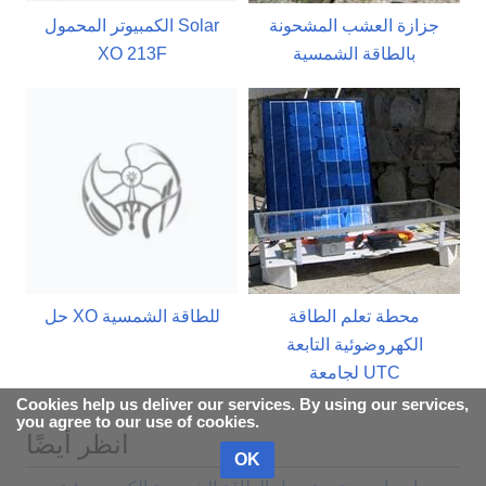
جزازة العشب المشحونة
الكمبيوتر المحمول Solar
بالطاقة الشمسية
XO 213F
محطة تعلم الطاقة
حل XO للطاقة الشمسية
الكهروضوئية التابعة
لجامعة UTC
Cookies help us deliver our services. By using our services,
you agree to our use of cookies.
انظر أيضًا
OK