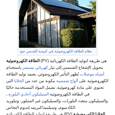
نظام الطاقة الكهروضوئية في كنيسة القديس جود
(PV) هي طريقة لتوليد الطاقة الكهربائية
الطاقة الكهروضوئية
بتحويل الإشعاع الشمسي إلى تيار
كهربائي
مستمر
باستخدام
أشباه موصلات
تُظهر التأثير الكهروضوئي. يعتمد توليد الطاقة
الكهروضوئية على
ألواح شمسية
مكونة من عدد من
الخلايا
التي
تحتوي على مادة كهروضوئية. تشمل المواد المستخدمة حاليًا
في الطاقة الكهروضوئية
السيليكون أحادي البلورة
،
والسيليكون متعدد البلورات، والسيليكون غير المتبلور، وتيلوريد
الكادميوم، وسيلينيد/كبريتيد إنديوم النحاس.
الخلايا الكهروضوئية
(PV) هي طريقة لتوليد الطاقة الكهربائية