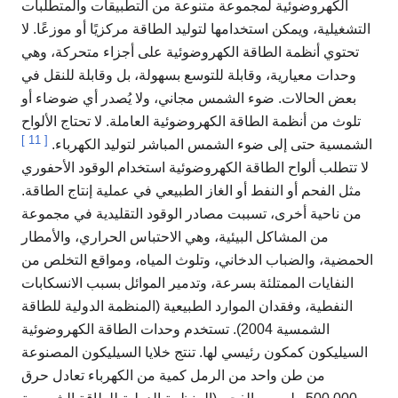
الكهروضوئية لمجموعة متنوعة من التطبيقات والمتطلبات
التشغيلية، ويمكن استخدامها لتوليد الطاقة مركزيًا أو موزعًا. لا
تحتوي أنظمة الطاقة الكهروضوئية على أجزاء متحركة، وهي
وحدات معيارية، وقابلة للتوسع بسهولة، بل وقابلة للنقل في
بعض الحالات. ضوء الشمس مجاني، ولا يُصدر أي ضوضاء أو
تلوث من أنظمة الطاقة الكهروضوئية العاملة. لا تحتاج الألواح
]
11
[
الشمسية حتى إلى ضوء الشمس المباشر لتوليد الكهرباء.
لا تتطلب ألواح الطاقة الكهروضوئية استخدام الوقود الأحفوري
مثل الفحم أو النفط أو الغاز الطبيعي في عملية إنتاج الطاقة.
من ناحية أخرى، تسببت مصادر الوقود التقليدية في مجموعة
من المشاكل البيئية، وهي الاحتباس الحراري، والأمطار
الحمضية، والضباب الدخاني، وتلوث المياه، ومواقع التخلص من
النفايات الممتلئة بسرعة، وتدمير الموائل بسبب الانسكابات
النفطية، وفقدان الموارد الطبيعية (المنظمة الدولية للطاقة
الشمسية 2004). تستخدم وحدات الطاقة الكهروضوئية
السيليكون كمكون رئيسي لها. تنتج خلايا السيليكون المصنوعة
من طن واحد من الرمل كمية من الكهرباء تعادل حرق