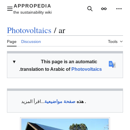
Jump
to
Main menu
Search
Appearance
Perso
content
Photovoltaics
/
ar
Page
Discussion
Tools
▼
This page is an automatic
.
translation to Arabic of
Photovoltaics
.
هذه
صفحة مواضيعية
اقرأ المزيد...