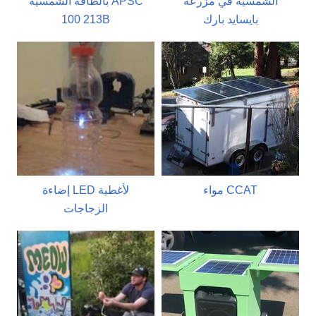
الشمسية في مزرعة
بالطاقة الشمسية APSC
بايسايد بارك
100 213B
مواء CCAT
إضاءة LED لأغطية
الزجاجات