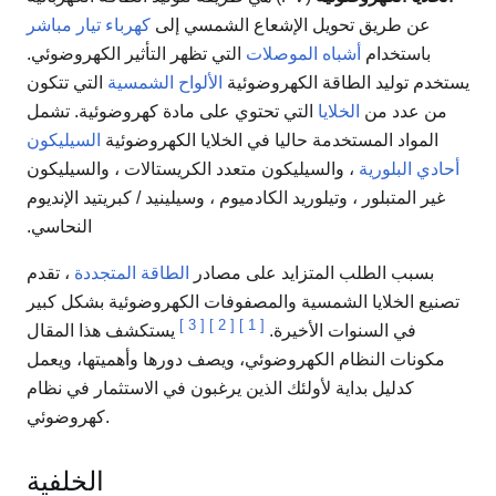
عن طريق تحويل الإشعاع الشمسي إلى
كهرباء
تيار مباشر
باستخدام
أشباه الموصلات
التي تظهر التأثير الكهروضوئي.
يستخدم توليد الطاقة الكهروضوئية
الألواح الشمسية
التي تتكون
من عدد من
الخلايا
التي تحتوي على مادة كهروضوئية. تشمل
المواد المستخدمة حاليا في الخلايا الكهروضوئية
السيليكون
أحادي البلورية
، والسيليكون متعدد الكريستالات ، والسيليكون
غير المتبلور ، وتيلوريد الكادميوم ، وسيلينيد / كبريتيد الإنديوم
النحاسي.
بسبب الطلب المتزايد على مصادر
الطاقة المتجددة
، تقدم
تصنيع الخلايا الشمسية والمصفوفات الكهروضوئية بشكل كبير
]
3
[
]
2
[
]
1
[
في السنوات الأخيرة.
يستكشف هذا المقال
مكونات النظام الكهروضوئي، ويصف دورها وأهميتها، ويعمل
كدليل بداية لأولئك الذين يرغبون في الاستثمار في نظام
كهروضوئي.
الخلفية