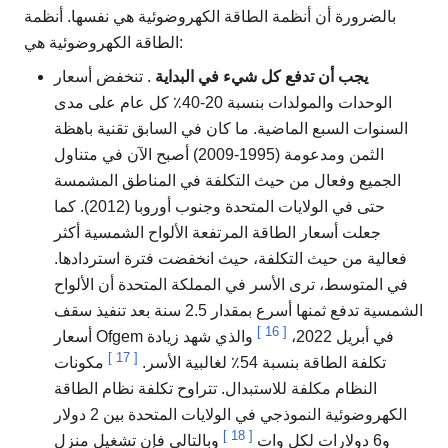
بالضرورة أن أنظمة الطاقة الكهروضوئية هي نفسها. أنظمة
الطاقة الكهروضوئية هي:
يجب أن تدفع كل شيء في البداية
. تنخفض أسعار
الوحدات والمولدات بنسبة 20-40٪ كل عام على مدى
السنوات السبع الماضية. ما كان في السابق تقنية باهظة
الثمن ومدعومة (1995-2009) أصبح الآن في متناول
الجميع وفعال من حيث التكلفة في المناطق المشمسة
حتى في الولايات المتحدة وجنوب أوروبا (2012). كما
جعلت أسعار الطاقة المرتفعة الألواح الشمسية أكثر
فعالية من حيث التكلفة، حيث انخفضت فترة استردادها.
في المتوسط، ترى الأسر في المملكة المتحدة أن الألواح
الشمسية تدفع ثمنها أسرع بمقدار 2.5 سنة بعد تنفيذ سقف
]
16
[
أسعار Ofgem في أبريل 2022،
والذي شهد زيادة
]
17
[
تكلفة الطاقة بنسبة 54٪ لغالبية الأسر.
مكونات
النظام مكلفة للاستبدال. تتراوح تكلفة نظام الطاقة
الكهروضوئية النموذجي في الولايات المتحدة بين 2 دولار
]
18
[
و6 دولارات لكل وات
وبالتالي فإن تشغيل منزل