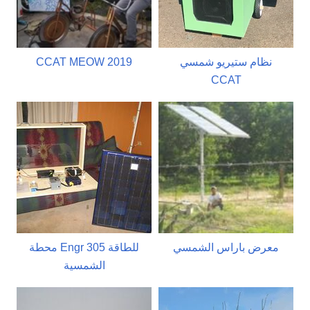
نظام ستيريو شمسي
CCAT MEOW 2019
CCAT
معرض باراس الشمسي
محطة Engr 305 للطاقة
الشمسية