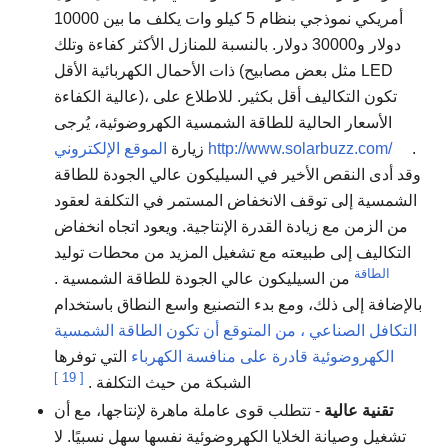
أمريكي نموذجي بنظام 5 كيلو وات يكلف ما بين 10000
دولار و30000 دولار. بالنسبة للمنازل الأكثر كفاءة وتلك
ذات الأحمال الكهربائية الأقل (مثل بعض مصابيح LED
عالية الكفاءة)، تكون التكاليف أقل بكثير. للاطلاع على
الأسعار الحالية للطاقة الشمسية الكهروضوئية، يُرجى
.
الموقع الإلكتروني http://www.solarbuzz.com/
زيارة
وقد أدى النقص الأخير في السيليكون عالي الجودة للطاقة
الشمسية إلى توقف الانخفاض المستمر في التكلفة لعقود
من الزمن مع زيادة القدرة الإنتاجية. ويعود اتجاه انخفاض
التكاليف إلى طبيعته مع تشغيل المزيد من محطات توليد
الطاقة
من السيليكون عالي الجودة للطاقة الشمسية .
بالإضافة إلى ذلك، ومع بدء التصنيع واسع النطاق باستخدام
التكافل الصناعي ، من المتوقع أن تكون الطاقة الشمسية
الكهروضوئية قادرة على منافسة
الكهرباء
التي توفرها
]
19
[
الشبكة من حيث التكلفة
.
تقنية عالية
- تتطلب قوى عاملة ماهرة لإنتاجها، مع أن
تشغيل وصيانة الخلايا الكهروضوئية نفسها سهل نسبيًا. لا