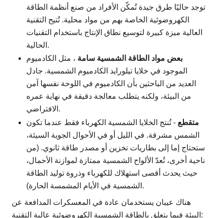
توجد حاليًا طرق جيدة تُمكّن الأفراد من صنع أنظمة الطاقة
الكهروضوئية الخاصة بهم من مواد محلية. تُتيح التقنية
العالية ميزة كبيرة لتوسيع نطاق الإنتاج باستخدام التقنيات
الحالية.
بعض مواد الطاقة الشمسية سامة
، مثل الكادميوم
الموجود في خلايا تيلورايد الكادميوم الشمسية. جادل
العديد من الباحثين بأن الكادميوم في اللوحة نفسها آمن
من البيئة، ولكنه يتطلب معالجة دقيقة في نهاية عمره
الافتراضي.
متقطع
- تُنتج الخلايا الشمسية الكهرباء فقط عندما تكون
الشمس مشرقة. في الليل أو في الأحوال الجوية السيئة،
ستحتاج إما إلى بطاريات تخزين أو مصدر طاقة ثانوي. (من
ناحية أخرى، تُعدّ الألواح الشمسية ممتازة لموازنة الأحمال،
حيث يحدث أقصى استهلاك للكهرباء وذروة توليد الطاقة
الشمسية في الأيام المشمسة الحارة).
هناك عيبان يستخدمان عادة في المعسكرات المدافعة عن
البيئة فيما يتعلق بالطاقة الشمسية الكهروضوئية عالية التقنية: