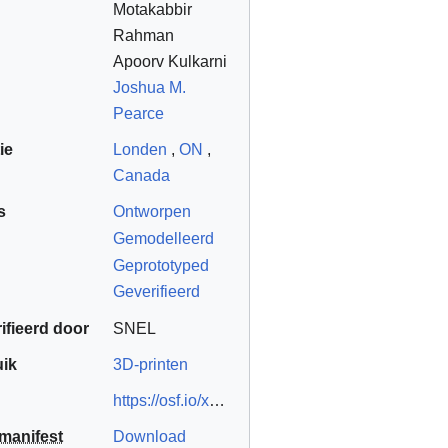
Motakabbir
Rahman
Apoorv Kulkarni
Joshua M.
Pearce
ie
Londen
,
ON
,
Canada
s
Ontworpen
Gemodelleerd
Geprototyped
Geverifieerd
ifieerd door
SNEL
ik
3D-printen
https://osf.io/xa4ws/
https://doi.org/10.1016/
manifest
Download