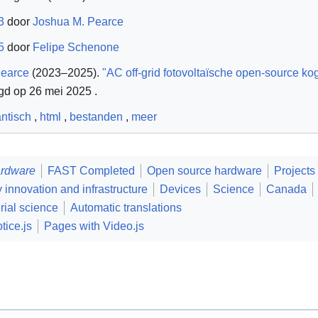
3
door
Joshua M. Pearce
5
door
Felipe Schenone
Pearce
(2023–2025).
"AC off-grid fotovoltaïsche open-source k
gd op 26 mei 2025
.
ntisch
,
html
,
bestanden
,
meer
rdware
FAST Completed
Open source hardware
Projects
innovation and infrastructure
Devices
Science
Canada
rial science
Automatic translations
tice.js
Pages with Video.js