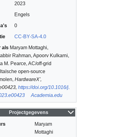
2023
Engels
a's
0
tie
CC-BY-SA-4.0
 als
Maryam Mottaghi,
abbir Rahman, Apoorv Kulkarni,
a M. Pearce, AC/off-grid
oltaïsche open-source
molen,
HardwareX',
e00423,
https://doi.org/10.1016/j.
023.e00423
Academia.edu
Projectgegevens
urs
Maryam
Mottaghi