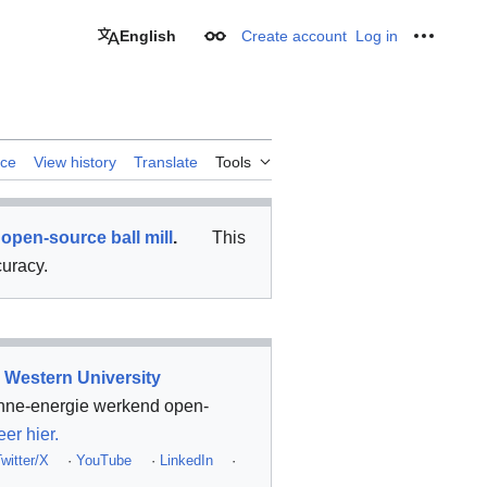
English
Create account
Log in
Appearance
Personal
rce
View history
Translate
Tools
open-source ball mill
.
This
curacy.
 Western University
onne-energie werkend open-
eer hier.
witter/X
·
YouTube
·
LinkedIn
·