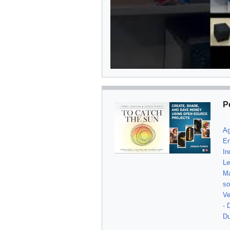
P
Ag
En
In
Le
Ma
so
Ve
·
Du