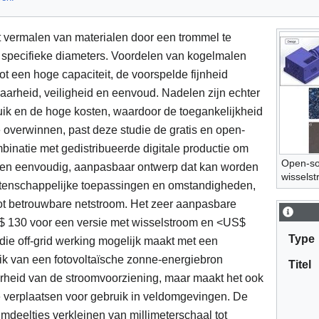
t vermalen van materialen door een trommel te
 specifieke diameters. Voordelen van kogelmalen
ot een hoge capaciteit, de voorspelde fijnheid
aarheid, veiligheid en eenvoud. Nadelen zijn echter
uik en de hoge kosten, waardoor de toegankelijkheid
 overwinnen, past deze studie de gratis en open-
inatie met gedistribueerde digitale productie om
Open-so
t een eenvoudig, aanpasbaar ontwerp dat kan worden
wisselst
etenschappelijke toepassingen en omstandigheden,
 tot betrouwbare netstroom. Het zeer aanpasbare
S$ 130 voor een versie met wisselstroom en <US$
Type
ie off-grid werking mogelijk maakt met een
ik van een fotovoltaïsche zonne-energiebron
Titel
arheid van de stroomvoorziening, maar maakt het ook
 verplaatsen voor gebruik in veldomgevingen. De
mdeeltjes verkleinen van millimeterschaal tot