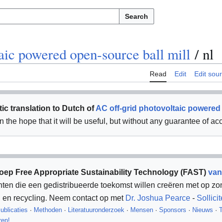
Search
aic powered open-source ball mill
/
nl
Read
Edit
Edit sou
ic translation to Dutch of
AC off-grid photovoltaic powered 
 in the hope that it will be useful, but without any guarantee of ac
ep Free Appropriate Sustainability Technology (FAST)
van
nten die een gedistribueerde toekomst willen creëren met op z
n en recycling. Neem contact op met
Dr. Joshua Pearce
-
Sollicit
ublicaties
·
Methoden
·
Literatuuronderzoek
·
Mensen
·
Sponsors
·
Nieuws
·
T
ren!