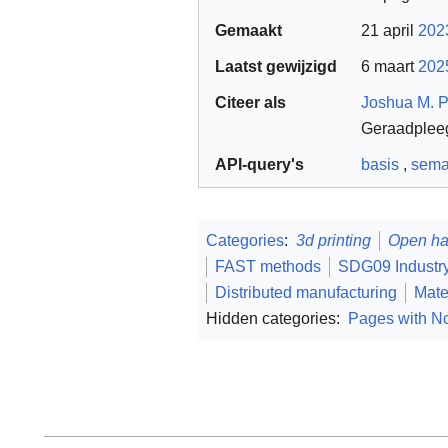
Gemaakt
21 april
202
Laatst gewijzigd
6 maart
202
Citeer als
Joshua M. 
Geraadplee
API-query's
basis
,
sema
Categories
:
3d printing
Open ha
FAST methods
SDG09 Industry 
Distributed manufacturing
Mate
Hidden categories:
Pages with No