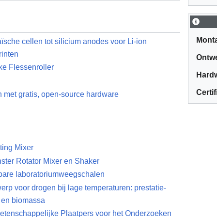
Monta
aïsche cellen tot silicium anodes voor Li-ion
rinten
Ontw
e Flessenroller
Hardw
Certi
met gratis, open-source hardware
ting Mixer
ter Rotator Mixer en Shaker
rbare laboratoriumweegschalen
 voor drogen bij lage temperaturen: prestatie-
T en biomassa
tenschappelijke Plaatpers voor het Onderzoeken