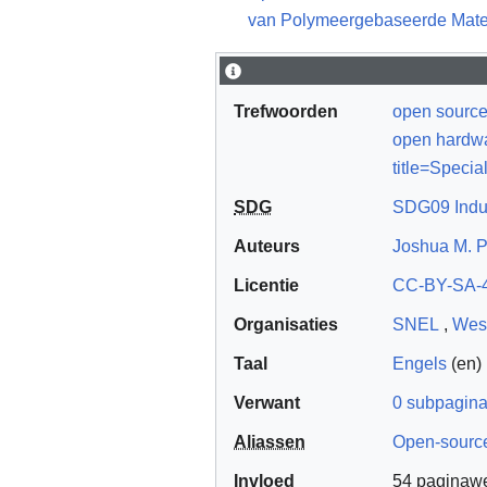
van Polymeergebaseerde Mate
Trefwoorden
open sourc
open hardw
title=Speci
SDG
SDG09 Indust
Auteurs
Joshua M. 
Licentie
CC-BY-SA-4
Organisaties
SNEL
,
Wes
Taal
Engels
(en)
Verwant
0 subpagina
Aliassen
Open-source
Invloed
54 paginaw