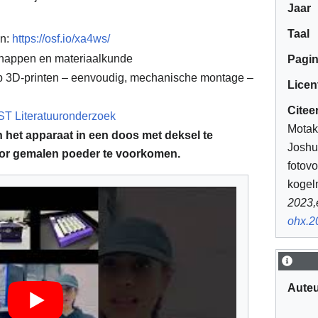
Jaar
Taal
en:
https://osf.io/xa4ws/
happen en materiaalkunde
Pagin
op 3D-printen – eenvoudig, mechanische montage –
Licen
Citeer
ST Literatuuronderzoek
Motak
en het apparaat in een doos met deksel te
Joshu
or gemalen poeder te voorkomen.
fotov
kogel
2023,
ohx.2
Aute