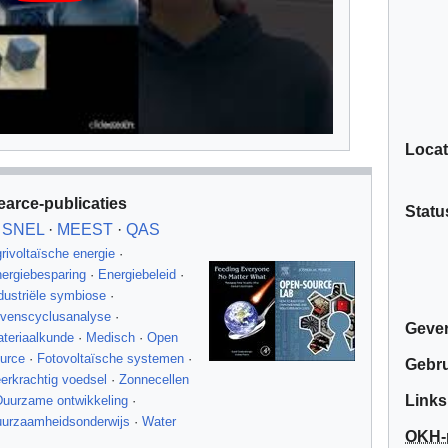
Locat
earce-publicaties
Statu
SNEL
·
MEEST
·
QAS
rivoltaïsche energie
·
ergiebesparing
·
Energiebeleid
·
dustriële symbiose
·
venscyclusanalyse
·
Gever
teriaalkunde
·
Medisch
·
Open
urce
·
Fotovoltaïsche systemen
·
Gebru
erkrachtig voedsel
·
Zonnecellen
Links
Duurzame ontwikkeling
·
urzaamheidsonderwijs
·
Water
OKH-