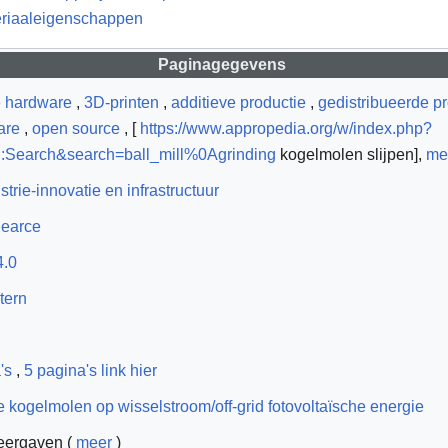
riaaleigenschappen
Paginagegevens
e hardware
,
3D-printen
,
additieve productie
,
gedistribueerde p
are
,
open source
, [
https://www.appropedia.org/w/index.php?
al:Search&search=ball_mill%0Agrinding
kogelmolen slijpen],
me
rie-innovatie en infrastructuur
Pearce
.0
tern
's
,
5 pagina's link hier
 kogelmolen op wisselstroom/off-grid fotovoltaïsche energie
eergaven (
meer
)