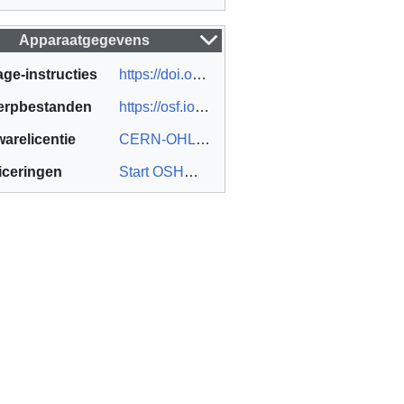
Apparaatgegevens
ge-instructies
https://doi.org/10.1016/j.ohx.2023.e00423
erpbestanden
https://osf.io/xa4ws/
arelicentie
CERN-OHL-S
ficeringen
Start OSHWA-certificering