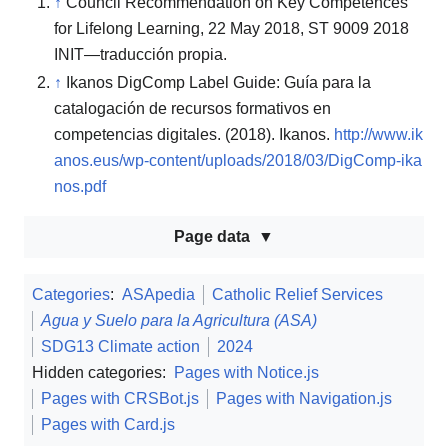
↑
Council Recommendation on Key Competences
for Lifelong Learning, 22 May 2018, ST 9009 2018
INIT—traducción propia.
↑
Ikanos DigComp Label Guide: Guía para la
catalogación de recursos formativos en
competencias digitales. (2018). Ikanos.
http://www.ik
anos.eus/wp-content/uploads/2018/03/DigComp-ika
nos.pdf
Page data
Categories
:
ASApedia
Catholic Relief Services
Agua y Suelo para la Agricultura (ASA)
SDG13 Climate action
2024
Hidden categories:
Pages with Notice.js
Pages with CRSBot.js
Pages with Navigation.js
Pages with Card.js