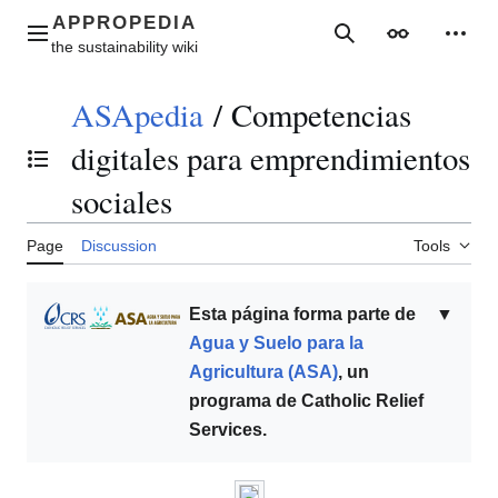
Jump
to
Main menu
Search
Appearance
Perso
content
ASApedia
/
Competencias
digitales para emprendimientos
Toggle the table of contents
sociales
Page
Discussion
Tools
Esta página forma parte de
▼
Agua y Suelo para la
Agricultura (ASA)
, un
programa de Catholic Relief
Services.