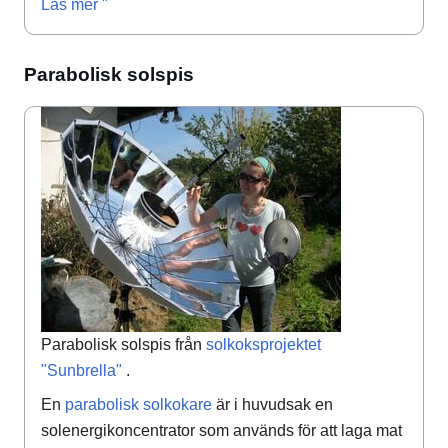
Läs mer "
Parabolisk solspis
Parabolisk solspis från
solkoksprojektet
"Sunbrella"
.
En
parabolisk solkokare
är i huvudsak en
solenergikoncentrator som används för att laga mat