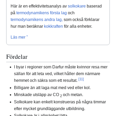
Här är en effektivitetsanalys av
solkokare
baserad
på
termodynamikens första lag
och
termodynamikens andra lag,
som också förklarar
hur man beräknar
kokkraften
för alla enheter.
Läs mer "
Fördelar
I byar i regioner som Darfur måste kvinnor resa mer
sällan för att leta ved, vilket håller dem närmare
[11]
hemmet och säkra som ett resultat.
Billigare än att laga mat med ved eller kol.
Minskade utsläpp av CO
och metan.
2
Solkokare kan enkelt konstrueras på några timmar
efter mycket grundläggande utbildning.
Solkokare är i allmänhet lätta.