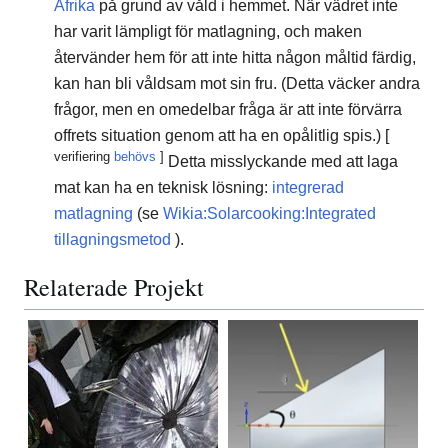
Afrika
på grund av våld i hemmet. När vädret inte
har varit lämpligt för matlagning, och maken
återvänder hem för att inte hitta någon måltid färdig,
kan han bli våldsam mot sin fru. (Detta väcker andra
frågor, men en omedelbar fråga är att inte förvärra
offrets situation genom att ha en opålitlig spis.) [
verifiering
behövs
]
Detta misslyckande med att laga
mat kan ha en teknisk lösning:
integrerad
matlagning
(se
Wikia:Solarcooking:Integrated
tillagningsmetod
).
Relaterade Projekt