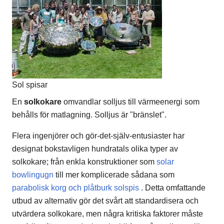
Sol spisar
En
solkokare
omvandlar solljus till värmeenergi som
behålls för matlagning. Solljus är "bränslet".
Flera ingenjörer och gör-det-själv-entusiaster har
designat bokstavligen hundratals olika typer av
solkokare; från enkla konstruktioner som
solar
bowlingugn
till mer komplicerade sådana som
parabolisk korg och plåtburk solspis
. Detta omfattande
utbud av alternativ gör det svårt att standardisera och
utvärdera solkokare, men några kritiska faktorer måste