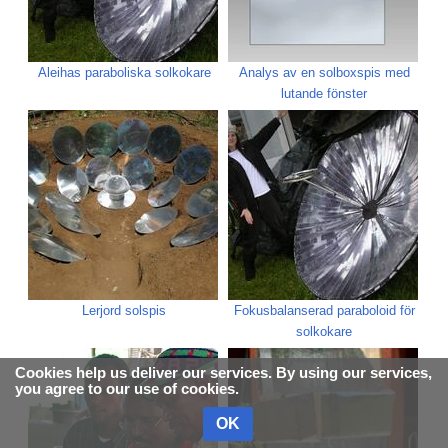
Aleihas paraboliska solkokare
Analys av en solboxspis med
lutande fönster
Lerjord solspis
Fokusbalanserad paraboloid för
solkokare
Cookies help us deliver our services. By using our services,
you agree to our use of cookies.
OK