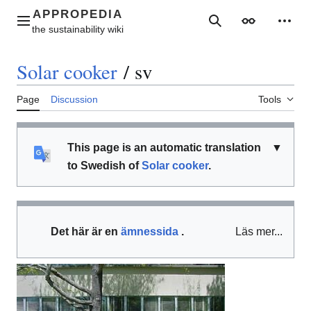
Jump
to
Main menu
Search
Appearance
Perso
content
Solar cooker
/
sv
Page
Discussion
Tools
This page is an automatic translation
▼
to Swedish of
Solar cooker
.
Det här är en
ämnessida
.
Läs mer...