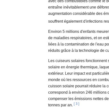
avec des combustibles comme le bo
entraîne inévitablement une défore
augmentation considérable des ém
souffrent également d'infections res
Environ 5 millions d'enfants meur
de maladies respiratoires, et on es
liées à la contamination de l'eau p
réduits grâce à la technologie de cu
Les cuiseurs solaires fonctionnent 
solaire en énergie thermique, laquel
extérieur. Leur impact est particuli
monde où les ressources en combust
cuisson solaire pourrait réduire l
correspond à environ 246 millions d
compenser les émissions nettes de 
[
3
]
tonnes par an.