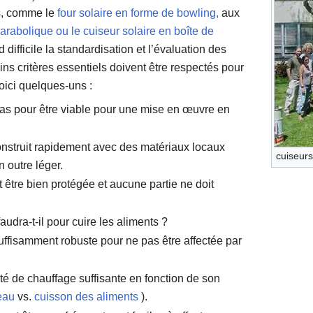
es, comme le
four solaire en forme de bowling,
aux
arabolique ou le cuiseur solaire en boîte de
 difficile la standardisation et l’évaluation des
ins critères essentiels doivent être respectés pour
oici quelques-uns :
bas pour être viable pour une mise en œuvre en
construit rapidement avec des matériaux locaux
cuiseurs
n outre léger.
t être bien protégée et aucune partie ne doit
udra-t-il pour cuire les aliments ?
suffisamment robuste pour ne pas être affectée par
té de chauffage suffisante en fonction de son
'eau
vs.
cuisson des aliments
).