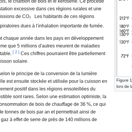
is, le charbon de bois et le kérosène. Ce procédé
station excessive dans ces régions rurales et une
issions de CO₂
Les habitants de ces régions
.
piratoires dues à l'inhalation importante de fumée.
ent chaque année dans les pays en développement
time que 5 millions d'autres meurent de maladies
[
2
]
otable.
Ces chiffres pourraient être partiellement
isson solaire.
selon le principe de la conversion de la lumière
Figure 1
le est ensuite stockée et utilisée pour la cuisson en
lors de 
èrement positif dans les régions ensoleillées du
ible sont rares. Selon une estimation optimiste, la
a consommation de bois de chauffage de 36 %, ce qui
e tonnes de bois par an et permettrait ainsi de
gaz à effet de serre de près de 140 millions de