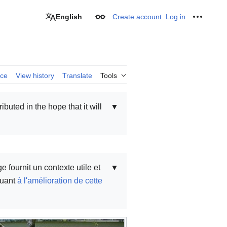
English
Create account
Log in
Appearance
Personal
rce
View history
Translate
Tools
ributed in the hope that it will
▼
e fournit un contexte utile et
▼
buant
à l'amélioration de cette