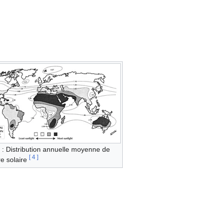
 : Distribution annuelle moyenne de
[
4
]
re solaire