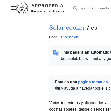
Jump
to
Main menu
content
Solar cooker
/
es
Page
Discussion
This page is an automatic 
be useful, but without any g
Esta es una
página temática
.
útil y ayuda a navegar por el s
Varios ingenieros y aficionados al 
cocinas solares, desde diseños se