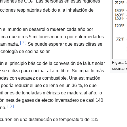
emisiones de CO₂
Las personas en estas regiones
.
cciones respiratorias debido a la inhalación de
en el mundo en desarrollo mueren cada año por
stima que otros 5 millones mueren por enfermedades
[
2
]
ntaminada.
Se puede esperar que estas cifras se
cnología de cocina solar.
Figura 1
 el principio básico de la conversión de la luz solar
cocinar 
 se utiliza para cocinar al aire libre. Su impacto más
leadas con escasez de combustible. Una estimación
r podría reducir el uso de leña en un 36 %, lo que
llones de toneladas métricas de madera al año, lo
n neta de gases de efecto invernadero de casi 140
[
3
]
año.
curren en una distribución de temperatura de 135