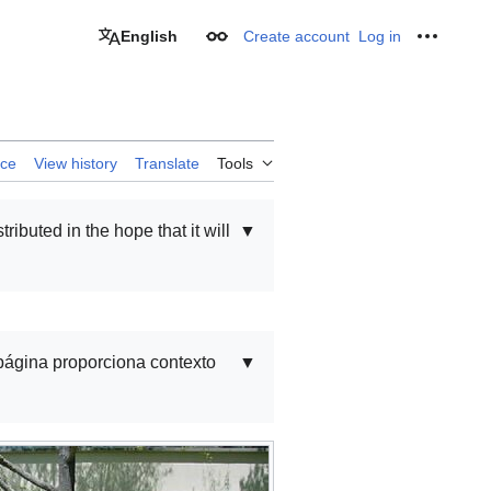
English
Create account
Log in
Appearance
Personal
rce
View history
Translate
Tools
stributed in the hope that it will
▼
 página proporciona contexto
▼