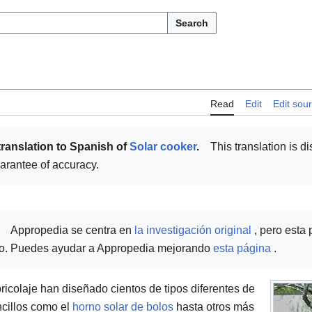
Search
Read
Edit
Edit sou
translation to Spanish of
Solar cooker
.
This translation is di
uarantee of accuracy.
Appropedia se centra en
la investigación original
, pero esta
itio. Puedes ayudar a Appropedia mejorando
esta página
.
bricolaje han diseñado cientos de tipos diferentes de
ncillos como el
horno solar de bolos
hasta otros más