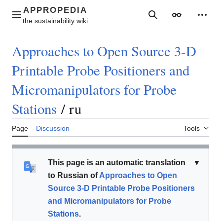
Jump
to
Main menu
Search
Appearance
Perso
content
Approaches to Open Source 3-D
Printable Probe Positioners and
Micromanipulators for Probe
Stations
/
ru
Page
Discussion
Tools
This page is an automatic translation
▼
to Russian of
Approaches to Open
Source 3-D Printable Probe Positioners
and Micromanipulators for Probe
Stations
.