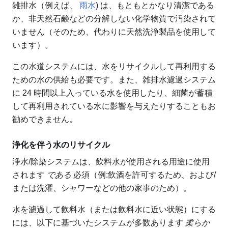
雑排水（例えば、
雨水
) は、もともとかなり清潔である
か、非天然石鹸などの分解しない化学物質で汚染されて
いません（そのため、代わりに天然洗浄製品を使用して
います）。
この水道システムには、水をリサイクルして再利用する
ための水の供給も必要です。また、雑排水濾過システム
に 24 時間以上入っている水を使用したり、細菌が蓄積
して再利用されている水に影響を与えたりすることもお
勧めできません。
浄化を伴う水のリサイクル
浄水/除染システムは、飲料水が使用される用途に使用
されます
である
必須（例:飲酒を許可するため、および/
または洗濯、シャワーなどの他の家事のため）。
水を濾過して飲料水（または飲料水に近い状態）にする
には、以下に基づいたシステムが多数あります
柔らか