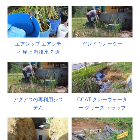
エアシップ エアシテ
グレイウォーター
ィ 屋上 雑排水 ろ過
アグアスの再利用シス
CCAT グレーウォータ
テム
ー グリース トラップ