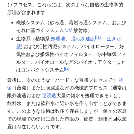
い
プロセス。これらには、次のような自然の生物学的
原理が含まれます
機械システム（砂ろ過、溶岩ろ過システム、および
それに基づくシステム
UV
放射線）
[[
1
]
生物系（植物系
処理池
、
湿地を建設
、
生きた
壁
) および活性汚泥システム、バイオローター、好
気性および嫌気性バイオフィルター、水中曝気フィ
ルター、バイオロールなどのバイオリアクターまた
[[
2
]
はコンパクトシステム
最後に、次のような「ハード」な直接プロセスです
蒸
留
（蒸発）または膜濾過などの機械的プロセス（通常は
限外濾過および
逆浸透
大量の雑水を処理できる）は、
飲料水、または飲料水に近い水を作り出すことができま
す。このような技術は数多く存在しますが、個々の家庭
での現場での使用に適した市販の「硬質」雑排水回収装
置は存在しないようです。