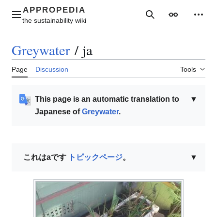
Jump
to
Main menu
Search
Appearance
Perso
content
Greywater
/
ja
Page
Discussion
Tools
This page is an automatic translation to
▼
Japanese of
Greywater
.
これはaです
トピックページ
。
▼