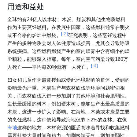
用途和益处
全球约有24亿人以木材、木炭、煤炭和其他生物质燃料
作为主要烹饪燃料。在发展中国家，这些燃料通常在明火
[
2
]
或不合格的炉灶中燃烧。
研究表明，这些烹饪过程中
产生的多种物质会对人体健康造成损害，尤其会导致呼吸
系统疾病。这些燃料燃烧产生的室内烟雾中含有细小的烟
尘颗粒，能够深入肺部。每年，室内空气污染导致160万
[
3
]
人死亡——平均每20秒就有一人死亡。
妇女和儿童作为最常接触或受此环境影响的群体，受到的
影响最为严重。木炭生产与森林砍伐等环境问题密切相
关，而森林砍伐又进一步加剧了其他环境和社会脆弱性。
生长最缓慢的树木，例如硬木树，能够生产出最高质量的
木炭，这进一步扩大了影响。在海地，木柴或木炭是主要
的烹饪燃料，这种依赖导致海地仅剩下2%的森林。在像
海地
这样的地方，木材资源的匮乏意味着寻找和收集燃料
需要耗费大量时间和精力，加剧极端天气，增加脆弱性，