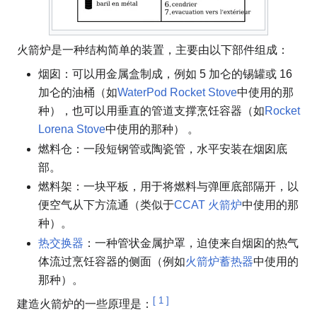
火箭炉是一种结构简单的装置，主要由以下部件组成：
烟囱：可以用金属盒制成，例如 5 加仑的锡罐或 16
加仑的油桶（如
WaterPod Rocket Stove
中使用的那
种），也可以用垂直的管道支撑烹饪容器（如
Rocket
Lorena Stove
中使用的那种） 。
燃料仓：一段短钢管或陶瓷管，水平安装在烟囱底
部。
燃料架：一块平板，用于将燃料与弹匣底部隔开，以
便空气从下方流通（类似于
CCAT 火箭炉
中使用的那
种）。
热交换器
：一种管状金属护罩，迫使来自烟囱的热气
体流过烹饪容器的侧面（例如
火箭炉蓄热器
中使用的
那种）。
[
1
]
建造火箭炉的一些原理是：