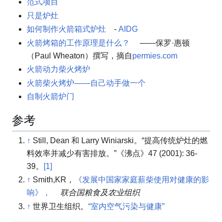
范式项目
只是炉灶
如何制作火箭箱式炉灶
-
AIDG
火箭烤箱的工作原理是什么？
——保罗·惠顿
（Paul Wheaton）撰写，摘自
permies.com
火箭动力柴火烤炉
火箭柴火烤炉——自己动手做一个
自制火箭炉门
参考
↑
Still, Dean 和 Larry Winiarski。“提高传统炉灶的燃
料效率并减少有害排放。”《沸点》47 (2001): 36-
39。
[1]
↑
Smith,KR，
《发展中国家家庭薪柴使用对健康的影
响》，
联合国粮食及农业组织
↑
世界卫生组织。
“室内空气污染与健康”