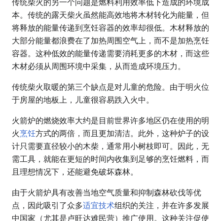
传统柴火的另一个问题是燃料利用效率低下造成的环境成
本。传统的露天柴火虽然能高效地将木材转化为能量，但
将释放的能量传递到烹饪容器的效率却很低。木材释放的
大部分能量都浪费在了加热周围空气上，而不是加热烹饪
容器。这种低效的能量传递需要消耗更多的木材，而这些
木材必须从周围环境中采集，从而造成环境压力。
传统柴火取暖的第三个缺点是对儿童的危险。由于明火位
于房屋的地板上，儿童很容易跌入火中。
火箭炉的燃烧效率大约是目前世界许多地区仍在使用的明
火
烹饪
方式的两倍，而且更加清洁。此外，这种炉子的设
计只需要直径较小的木柴，通常用小树枝即可。因此，无
需工具，就能在更短的时间内收集到足够的烹饪燃料，而
且理想情况下，还能避免破坏森林。
由于火箭炉具有改善当地空气质量和抑制森林砍伐等优
点，因此吸引了众多
适宜技术
组织的关注，并在许多发展
中国家（尤其是卢旺达难民营）推广使用。这种关注促使