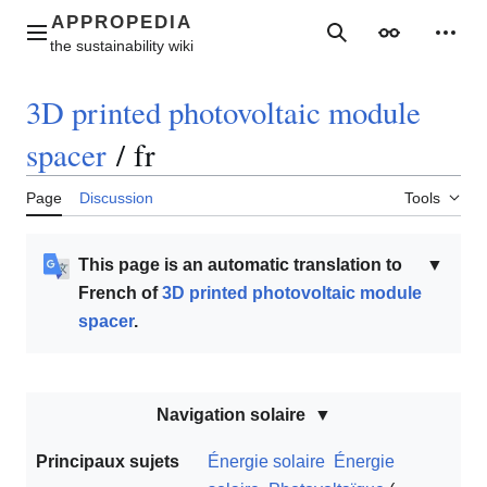
Jump
to
Main menu
Search
Appearance
Perso
content
3D printed photovoltaic module
spacer
/
fr
Page
Discussion
Tools
This page is an automatic translation to
▼
French of
3D printed photovoltaic module
spacer
.
Navigation solaire
Principaux sujets
Énergie solaire
Énergie