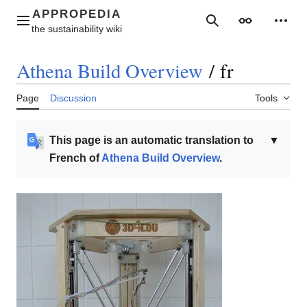
Jump
to
Main menu
Search
Appearance
Perso
content
Athena Build Overview
/
fr
Page
Discussion
Tools
This page is an automatic translation to
▼
French of
Athena Build Overview
.