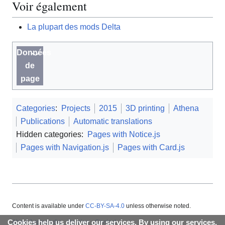
Voir également
La plupart des mods Delta
Données
de
page
Categories
:
Projects
2015
3D printing
Athena
Publications
Automatic translations
Hidden categories:
Pages with Notice.js
Pages with Navigation.js
Pages with Card.js
Content is available under
CC-BY-SA-4.0
unless otherwise noted.
About Appropedia
Policies
Contact
Cookies help us deliver our services. By using our services,