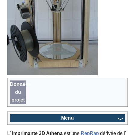
Données
du
projet
Menu
L'
imprimante 3D Athena
est une
RepRap
dérivée de l'