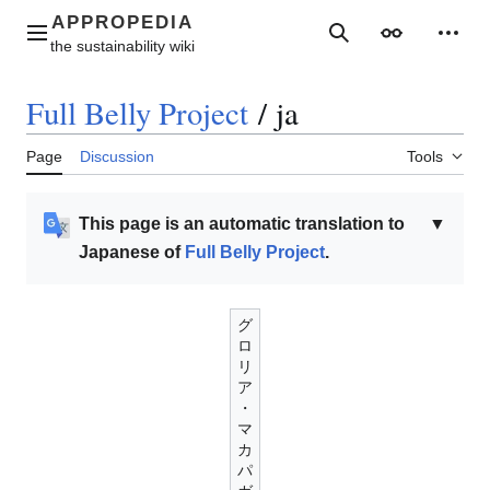
Jump
to
Main menu
Search
Appearance
Perso
content
Full Belly Project
/
ja
Page
Discussion
Tools
This page is an automatic translation to
▼
Japanese of
Full Belly Project
.
グ
ロ
リ
ア
・
マ
カ
パ