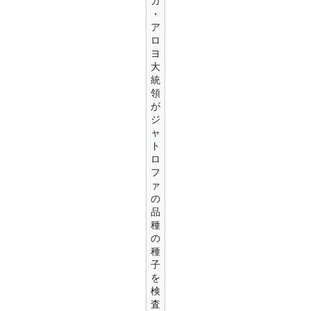
ガ
・
ア
ロ
ヨ
大
統
領
が
ジ
ャ
ト
ロ
フ
ァ
の
品
種
の
種
子
を
検
査