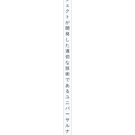
ェ
ク
ト
が
開
発
し
た
適
切
な
技
術
で
あ
る
ユ
ニ
バ
ー
サ
ル
ナ