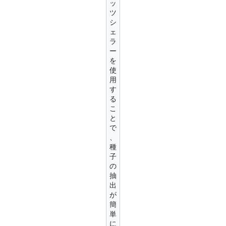
ッ
ツ
シ
ェ
ラ
ー
を
使
用
す
る
こ
と
で
、
種
子
の
抽
出
が
簡
単
に