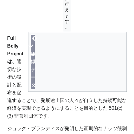
行
え
ま
す
。
Full
Belly
Project
組
は、
適
織
切な技
デ
術の設
ー
計と配
タ
布を促
進することで、発展途上国の人々が自立した持続可能な
経済を実現できるようにすることを目的とした 501(c)
(3) 非営利団体です。
ジョック・ブランディスが発明した画期的なナッツ殻剥