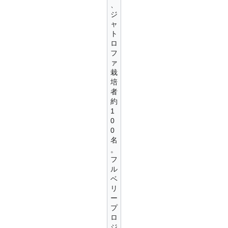
、
ジ
ャ
ト
ロ
フ
ァ
栽
培
者
約
1
0
0
名
。
フ
ル
ベ
リ
ー
プ
ロ
ジ