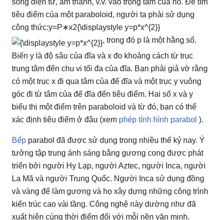
sóng điện tử, âm thanh, v.v. vào trọng tâm của nó.
Để tìm
tiêu điểm của một paraboloid, người ta phải sử dụng
công thức:
y
=
P
∗
x
2
{\displaystyle y=p*x^{2}}
, trong đó p là một hằng số.
Biến y là độ sâu của đĩa và x đo khoảng cách từ trục
trung tâm đến chu vi tối đa của đĩa.
Bạn phải giả vờ rằng
có một trục x đi qua tâm của đế đĩa và một trục y vuông
góc đi từ tâm của đế đĩa đến tiêu điểm.
Hai số x và y
biểu thị một điểm trên paraboloid và từ đó, bạn có thể
xác định tiêu điểm ở đâu (xem
phép tính hình parabol
).
Bếp
parabol
đã được sử dụng trong nhiều thế kỷ nay.
Ý
tưởng tập trung ánh sáng bằng gương cong được phát
triển bởi người Hy Lạp, người Aztec, người Inca, người
La Mã và người Trung Quốc.
Người Inca sử dụng đồng
và vàng để làm gương và họ xây dựng những công trình
kiến ​​trúc cao vài tầng.
Công nghệ này dường như đã
xuất hiện cùng thời điểm đối với mỗi nền văn minh.