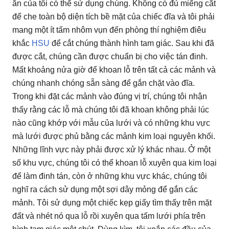
ăn của tôi có thể sử dụng chúng.
Không có đủ miếng cắt
để che toàn bộ diện tích bề mặt của chiếc đĩa và tôi phải
mang một ít tấm nhôm vụn đến phòng thí nghiệm điêu
khắc
HSU
để cắt chúng thành hình tam giác.
Sau khi đã
được cắt, chúng cần được chuẩn bị cho việc tán đinh.
Mất khoảng nửa giờ để khoan lỗ trên tất cả các mảnh và
chúng nhanh chóng sẵn sàng để gắn chặt vào đĩa.
Trong khi đặt các mảnh vào đúng vị trí, chúng tôi nhận
thấy rằng các lỗ mà chúng tôi đã khoan không phải lúc
nào cũng khớp với mẫu của lưới và có những khu vực
mà lưới được phủ bằng các mảnh kim loại nguyên khối.
Những lĩnh vực này phải được xử lý khác nhau.
Ở một
số khu vực, chúng tôi có thể khoan lỗ xuyên qua kim loại
để làm đinh tán, còn ở những khu vực khác, chúng tôi
nghĩ ra cách sử dụng một sợi dây mỏng để gắn các
mảnh.
Tôi sử dụng một chiếc kẹp giấy tìm thấy trên mặt
đất và nhét nó qua lỗ rồi xuyên qua tấm lưới phía trên