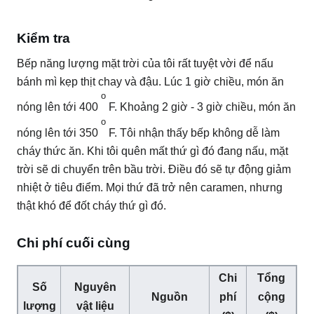
Kiểm tra
Bếp năng lượng mặt trời của tôi rất tuyệt vời để nấu
bánh mì kẹp thịt chay và đậu.
Lúc 1 giờ chiều, món ăn
o
nóng lên tới 400
F. Khoảng 2 giờ - 3 giờ chiều, món ăn
o
nóng lên tới 350
F. Tôi nhận thấy bếp không dễ làm
cháy thức ăn.
Khi tôi quên mất thứ gì đó đang nấu, mặt
trời sẽ di chuyển trên bầu trời.
Điều đó sẽ tự động giảm
nhiệt ở tiêu điểm.
Mọi thứ đã trở nên caramen, nhưng
thật khó để đốt cháy thứ gì đó.
Chi phí cuối cùng
Chi
Tổng
Số
Nguyên
Nguồn
phí
cộng
lượng
vật liệu