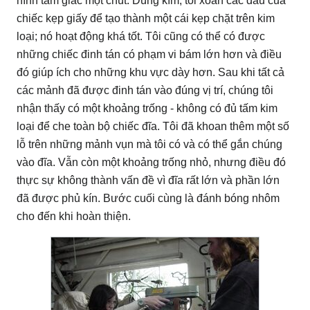
hình tam giác một chút.
Dùng kìm, tôi xoắn các đầu của
chiếc kẹp giấy để tạo thành một cái kẹp chặt trên kim
loại;
nó hoạt động khá tốt.
Tôi cũng có thể có được
những chiếc đinh tán có phạm vi bám lớn hơn và điều
đó giúp ích cho những khu vực dày hơn.
Sau khi tất cả
các mảnh đã được đinh tán vào đúng vị trí, chúng tôi
nhận thấy có một khoảng trống - không có đủ tấm kim
loại để che toàn bộ chiếc đĩa.
Tôi đã khoan thêm một số
lỗ trên những mảnh vụn mà tôi có và có thể gắn chúng
vào đĩa.
Vẫn còn một khoảng trống nhỏ, nhưng điều đó
thực sự không thành vấn đề vì đĩa rất lớn và phần lớn
đã được phủ kín.
Bước cuối cùng là đánh bóng nhôm
cho đến khi hoàn thiện.