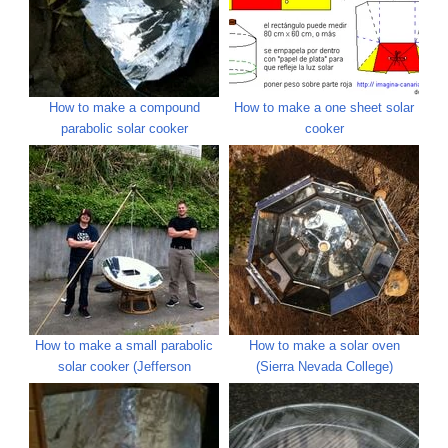
How to make a compound
How to make a one sheet solar
parabolic solar cooker
cooker
How to make a small parabolic
How to make a solar oven
solar cooker (Jefferson
(Sierra Nevada College)
Community Center)