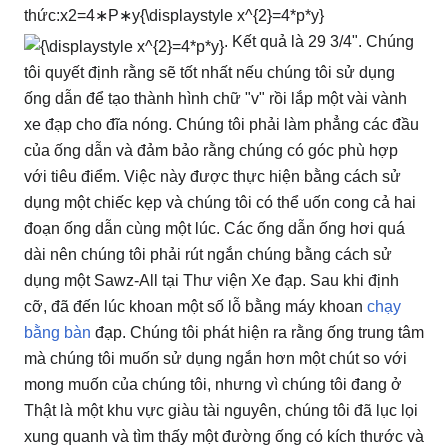
thức:
x
2
=
4
∗
P
∗
y
{\displaystyle x^{2}=4*p*y}
.
Kết quả là 29 3/4". Chúng
tôi quyết định rằng sẽ tốt nhất nếu chúng tôi sử dụng
ống dẫn để tạo thành hình chữ "v" rồi lắp một vài vành
xe đạp cho đĩa nóng. Chúng tôi phải làm phẳng các đầu
của ống dẫn và đảm bảo rằng chúng có góc phù hợp
với tiêu điểm. Việc này được thực hiện bằng cách sử
dụng một chiếc kẹp và chúng tôi có thể uốn cong cả hai
đoạn ống dẫn cùng một lúc. Các ống dẫn ống hơi quá
dài nên chúng tôi phải rút ngắn chúng bằng cách sử
dụng một Sawz-All tại Thư viện Xe đạp. Sau khi định
cỡ, đã đến lúc khoan một số lỗ bằng máy khoan
chạy
bằng bàn
đạp. Chúng tôi phát hiện ra rằng ống trung tâm
mà chúng tôi muốn sử dụng ngắn hơn một chút so với
mong muốn của chúng tôi, nhưng vì chúng tôi đang ở
Thật là một khu vực giàu tài nguyên, chúng tôi đã lục lọi
xung quanh và tìm thấy một đường ống có kích thước và