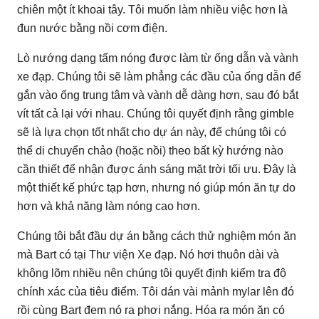
chiên một ít khoai tây.
Tôi muốn làm nhiều việc hơn là
đun nước bằng nồi cơm điện.
Lò nướng dạng tấm nóng được làm từ ống dẫn và vành
xe đạp.
Chúng tôi sẽ làm phẳng các đầu của ống dẫn để
gắn vào ống trung tâm và vành dễ dàng hơn, sau đó bắt
vít tất cả lại với nhau.
Chúng tôi quyết định rằng gimble
sẽ là lựa chọn tốt nhất cho dự án này, để chúng tôi có
thể di chuyển chảo (hoặc nồi) theo bất kỳ hướng nào
cần thiết để nhận được ánh sáng mặt trời tối ưu.
Đây là
một thiết kế phức tạp hơn, nhưng nó giúp món ăn tự do
hơn và khả năng làm nóng cao hơn.
Chúng tôi bắt đầu dự án bằng cách thử nghiệm món ăn
mà Bart có tại Thư viện Xe đạp.
Nó hơi thuôn dài và
không lõm nhiều nên chúng tôi quyết định kiểm tra độ
chính xác của tiêu điểm.
Tôi dán vài mảnh mylar lên đó
rồi cùng Bart đem nó ra phơi nắng.
Hóa ra món ăn có