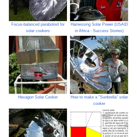
Focus-balanced paraboloid for
Harnessing Solar Power (USAID
solar cookers
in Africa - Success Stories)
Hexagon Solar Cooker
How to make a "Sunbrella" solar
cooker