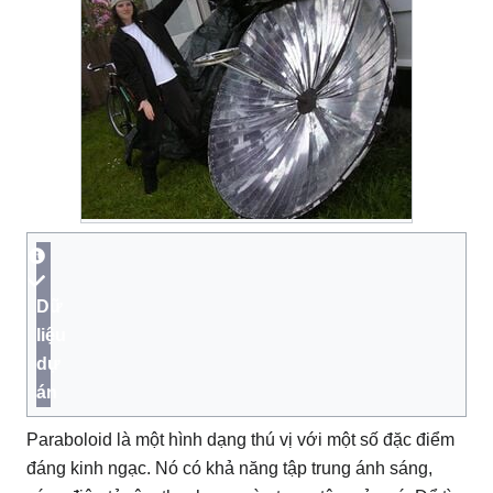
Dữ
liệu
dự
án
Paraboloid là một hình dạng thú vị với một số đặc điểm
đáng kinh ngạc.
Nó có khả năng tập trung ánh sáng,