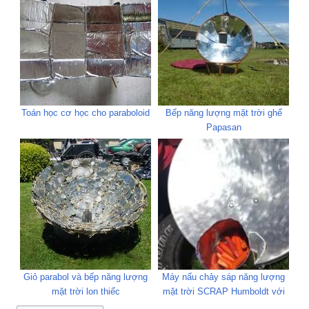
Toán học cơ học cho paraboloid
Bếp năng lượng mặt trời ghế
Papasan
Giỏ parabol và bếp năng lượng
Máy nấu chảy sáp năng lượng
mặt trời lon thiếc
mặt trời SCRAP Humboldt với
khuôn in 3D