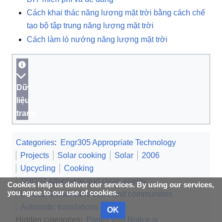
Cách khai thác năng lượng mặt trời bằng cách chế
tạo bộ tập trung năng lượng mặt trời
Cách làm lò nướng năng lượng mặt trời
Dữ
liệu
trang
Categories
:
Engr305 Appropriate Technology
Projects
Solar cooking
Solar
2006
Upcycling
Cooking
SDG07 Affordable and clean energy
Cookies help us deliver our services. By using our services,
you agree to our use of cookies.
SDG11 Sustainable cities and communities
Automatic translations
OK
Hidden categories:
Pages with Notice.js