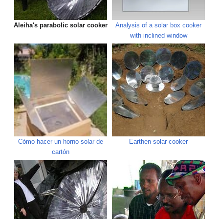
Aleiha's parabolic solar cooker
Analysis of a solar box cooker
with inclined window
Cómo hacer un horno solar de
Earthen solar cooker
cartón