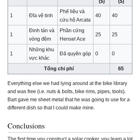
($)
($)
Phế liệu và
1
Đĩa vệ tinh
40
40
cứu hộ Arcata
Đinh tán và
Phần cứng
1
25
25
vòng đệm
Hensel Ace
Những khu
1
Đã quyên góp
0
0
vực khác
Tổng chi phí
65
Everything else we had lying around at the bike library
and was free (i.e. nuts & bolts, bike rims, pipes, tools).
Bart gave me sheet metal that he was going to use for a
different dish so that I could make mine.
Conclusions
The first time you construct a solar cooker, you learn a lot