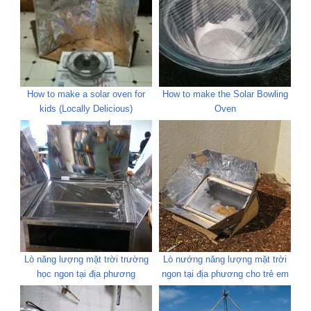
How to make a solar oven for
How to make the Solar Bowling
kids (Locally Delicious)
Oven
Lò năng lượng mặt trời trường
Lò nướng năng lượng mặt trời
học ngon tại địa phương
ngon tại địa phương cho trẻ em
và người lớn