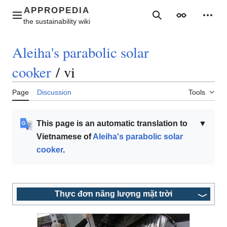
Jump
to
Main menu
Search
Appearance
Perso
content
Aleiha's parabolic solar
cooker
/
vi
Page
Discussion
Tools
This page is an automatic translation to
▼
Vietnamese of
Aleiha's parabolic solar
cooker
.
Thực đơn năng lượng mặt trời