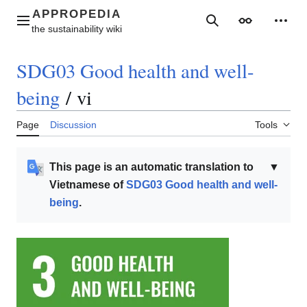
Jump
to
Main menu
Search
Appearance
Perso
content
SDG03 Good health and well-
being
/
vi
Page
Discussion
Tools
This page is an automatic translation to
▼
Vietnamese of
SDG03 Good health and well-
being
.