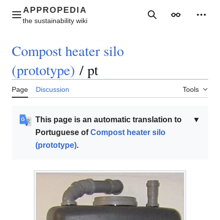
Jump
to
Main menu
Search
Appearance
Perso
content
Compost heater silo
(prototype)
/
pt
Page
Discussion
Tools
This page is an automatic translation to
▼
Portuguese of
Compost heater silo
(prototype)
.