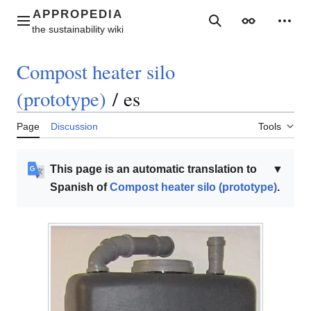
Jump
to
Main menu
Search
Appearance
Perso
content
Compost heater silo
(prototype)
/
es
Page
Discussion
Tools
This page is an automatic translation to
▼
Spanish of
Compost heater silo (prototype)
.