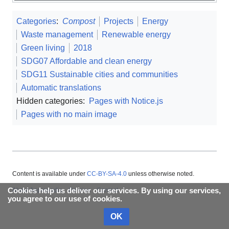
Categories
:
Compost
Projects
Energy
Waste management
Renewable energy
Green living
2018
SDG07 Affordable and clean energy
SDG11 Sustainable cities and communities
Automatic translations
Hidden categories:
Pages with Notice.js
Pages with no main image
Content is available under
CC-BY-SA-4.0
unless otherwise noted.
About Appropedia
Policies
Contact
Cookies help us deliver our services. By using our services,
you agree to our use of cookies.
OK