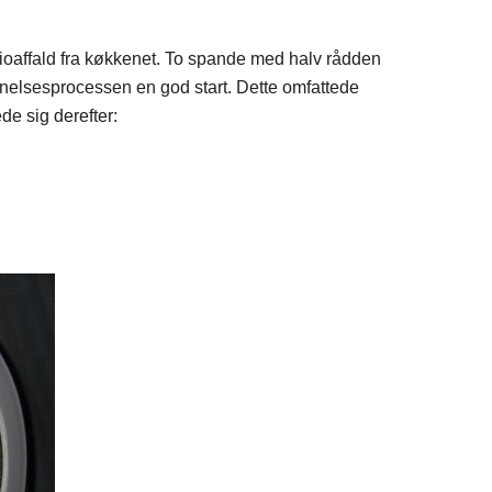
ioaffald fra køkkenet.
To spande med halv rådden
ådnelsesprocessen en god start.
Dette omfattede
e sig derefter: