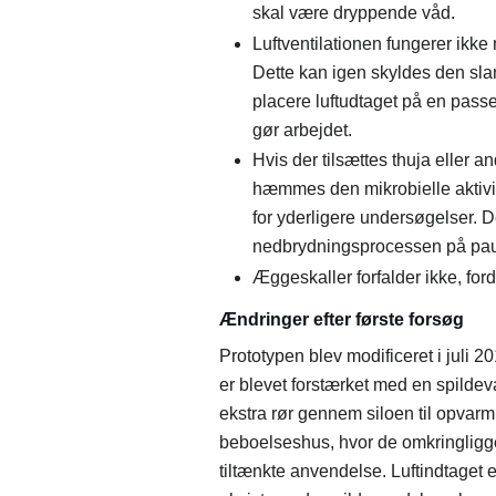
skal være dryppende våd.
Luftventilationen fungerer ikke
Dette kan igen skyldes den sla
placere luftudtaget på en passe
gør arbejdet.
Hvis der tilsættes thuja eller 
hæmmes den mikrobielle aktivit
for yderligere undersøgelser.
D
nedbrydningsprocessen på pa
Æggeskaller forfalder ikke, for
Ændringer efter første forsøg
Prototypen blev modificeret i juli 20
er blevet forstærket med en spilde
ekstra rør gennem siloen til opvar
beboelseshus, hvor de omkringligg
tiltænkte anvendelse.
Luftindtaget e