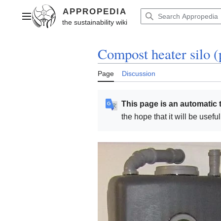
Jump
to
Main menu
content
Compost heater silo (
Page
Discussion
This page is an automatic 
the hope that it will be usef