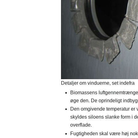
Detaljer om vinduerne, set indefra
Biomassens luftgennemtrængelig
øge den.
De oprindeligt indbygg
Den omgivende temperatur er v
skyldes siloens slanke form i de
overflade.
Fugtigheden skal være høj nok 