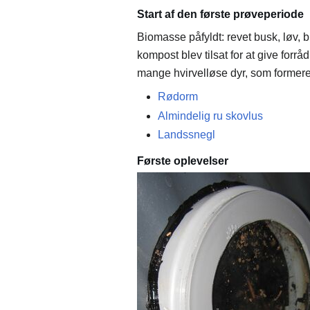
Start af den første prøveperiode
Biomasse påfyldt: revet busk, løv, b
kompost blev tilsat for at give forr
mange hvirvelløse dyr, som formered
Rødorm
Almindelig ru skovlus
Landssnegl
Første oplevelser