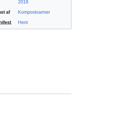
2018
st af
Kompostvarmer
ifest
Hent