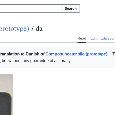
Search
prototype)
/
da
Read
Edit
Edit sou
translation to Danish of
Compost heater silo (prototype)
.
T
ul, but without any guarantee of accuracy.