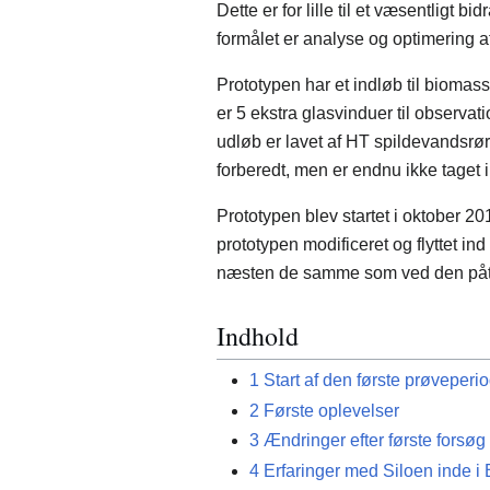
Dette er for lille til et væsentligt b
formålet er analyse og optimering 
Prototypen har et indløb til bioma
er 5 ekstra glasvinduer til observa
udløb er lavet af HT spildevandsrør
forberedt, men er endnu ikke taget i
Prototypen blev startet i oktober 201
prototypen modificeret og flyttet ind
næsten de samme som ved den påt
Indhold
1
Start af den første prøveperi
2
Første oplevelser
3
Ændringer efter første forsøg
4
Erfaringer med Siloen inde i 