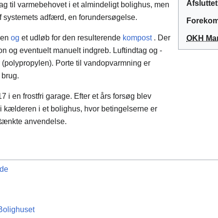
Afsluttet
idrag til varmebehovet i et almindeligt bolighus, men
af systemets adfærd, en forundersøgelse.
Forekom
ssen
og
et udløb for den resulterende
kompost
.
Der
OKH Man
tion og eventuelt manuelt indgreb.
Luftindtag og -
 (polypropylen).
Porte til vandopvarmning er
 brug.
7 i en frostfri garage.
Efter et års forsøg blev
 i kælderen i et bolighus, hvor betingelserne er
ænkte anvendelse.
ode
Bolighuset