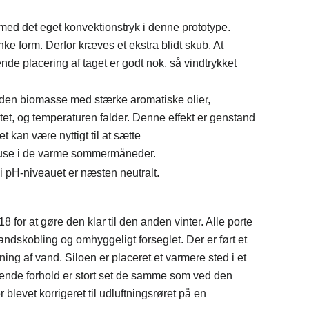
 med det eget konvektionstryk i denne prototype.
nke form.
Derfor kræves et ekstra blidt skub.
At
nde placering af taget er godt nok, så vindtrykket
anden biomasse med stærke aromatiske olier,
et, og temperaturen falder.
Denne effekt er genstand
et kan være nyttigt til at sætte
use i de varme sommermåneder.
di pH-niveauet er næsten neutralt.
18 for at gøre den klar til den anden vinter.
Alle porte
vandskobling og omhyggeligt forseglet.
Der er ført et
mning af vand.
Siloen er placeret et varmere sted i et
ende forhold er stort set de samme som ved den
r blevet korrigeret til udluftningsrøret på en