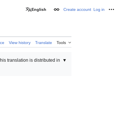
English
Create account
Log in
Appearance
Personal
rce
View history
Translate
Tools
his translation is distributed in
▼