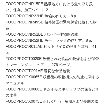
FOODPROC\NR15FE 熱帯地方における魚の取り扱
い、保存、加工: パート 2
FOODPROC\NR22HE 魚箱の作り方、8 p.
FOODPROC\NR49SE 熱帯諸国の緊急保管に適した構
造
FOODPROC\NR51BE バンパー作物保管庫
FOODPROC\NR52HE 魚干しラックの作り方、8 p.
FOODPROC\R015AE ピットサイロの利用と建設、41
p.
FOODPROC\T0020E 改善された食品の乾燥および保管
トレーニング マニュアル、276 ページ。
FOODPROC\TO01AE 適切な食品包装
FOODPROC\X0065E 収穫後の穀物損失の防止に関する
マニュアル
FOODPROC\X0066E ヤムイモとキャッサブの保管とそ
の改善
FOODPROC\X0075E 正しく行う : 短期および長期の収