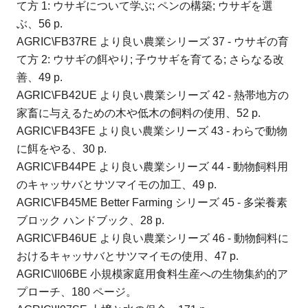
て方 1: ウサギについて学ぶ;
ペンの構築;
ウサギを選
ぶ、56 p.
AGRIC\FB37RE より良い農業シリーズ 37 - ウサギの育
て方 2: ウサギの餌やり;
子ウサギを育てる;
さらなる改
善、49 p.
AGRIC\FB42UE より良い農業シリーズ 42 - 熱帯地方の
家畜に与えるための木や低木の飼料の使用、52 p.
AGRIC\FB43FE より良い農業シリーズ 43 - わらで動物
に餌をやる、30 p.
AGRIC\FB44PE より良い農業シリーズ 44 - 動物飼料用
のキャッサバとサツマイモの加工、49 p.
AGRIC\FB45ME Better Farming シリーズ 45 - 多栄養素
ブロック ハンドブック、28 p.
AGRIC\FB46UE より良い農業シリーズ 46 - 動物飼料に
おけるキャッサバとサツマイモの使用、47 p.
AGRIC\II06BE 小規模家庭用食料生産への生物集約的ア
プローチ、180 ページ。