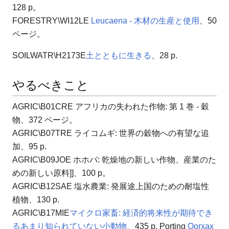
128 p。
FORESTRY\WI12LE
Leucaena - 木材の生産と使用
、50
ページ。
SOILWATR\H2173E
土とともに生きる
、28 p.
やるべきこと
AGRIC\B01CRE アフリカの失われた作物: 第 1 巻 - 穀
物、372 ページ。
AGRIC\B07TRE ライコムギ: 世界の穀物への有望な追
加、95 p.
AGRIC\B09JOE ホホバ: 乾燥地の新しい作物、産業のた
めの新しい原料]]、100 p。
AGRIC\B12SAE 塩水農業: 発展途上国のための耐塩性
植物、130 p.
AGRIC\B17MIE
マイクロ家畜: 経済的将来性が期待でき
るあまり知られていない小動物
、435 p.
Porting
Oorxax