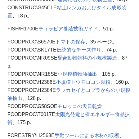
CONSTRUC\G45CLE
粘土レンガおよびタイル成形装
置
、18 p。
FISH\H1700E
ティラピア養殖技術ガイド
、51 p.
FOODPROC\S6570E
トマトの保存
、35 ページ。
FOODPROC\SK17TE
伝統的なチーズ作り
、74 p.
FOODPROC\NR09SE
配合動物飼料の小規模製造
、87
p.
FOODPROC\NR18SE
小規模植物油抽出
、105 p.
FOODPROC\H2386E
小規模トウモロコシ製粉
、160 p.
FOODPROC\H2384E
ラッカセイとコプラからの小規模
油抽出
、128 p.
FOODPROC\G58SOE
モロッコの天日乾燥
FOODPROC\T0017E
太陽光発電と省エネルギー食品技
術
、175 p.
FORESTRY\H2568E
手動ツールによる木材の収穫
、