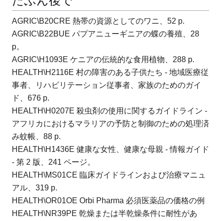
たぶん後で
AGRIC\B20CRE 熱帯の資源としてのワニ、52 p.
AGRIC\B22BUE パプアニューギニアの蝶の養殖、28
p。
AGRIC\H1093E ケニアの伝統的な食用植物、288 p.
HEALTH\H2116E 村の障害のある子供たち - 地域医療従
事者、リハビリテーション従事者、家族のためのガイ
ド、676 p.
HEALTH\H0207E 殺虫剤の使用に関するガイドライン -
アフリカにおけるマラリアの予防と制御のための処理済
み蚊帳、88 p.
HEALTH\H1436E 健康な女性、健康な母親 - 情報ガイド
- 第 2 版、241 ページ。
HEALTH\MS01CE 臨床ガイドラインおよび治療マニュ
アル、319 p.
HEALTH\OR01OE Orbi Pharma 必須医薬品の価格の例
HEALTH\NR39PE 乾燥または半乾燥条件に耐性があ