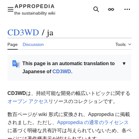
Jump
to
Main menu
Search
Appearance
Perso
content
CD3WD
/
ja
Page
Discussion
Tools
This page is an automatic translation to
▼
Japanese of
CD3WD
.
CD3WD
は、持続可能な開発の幅広いトピックに関する
オープン アクセス
リソースのコレクションです。
数百ページが wiki 形式に変換され、Appropedia に掲載
されました。ただし、
Appropedia の通常のライセンス
に基づく明確な共有許可は与えられていないため、各ペ
ージには著作権表示が付けられています。