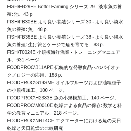
FISH\FB29FE Better Farming シリーズ 29 - 淡水魚の養
殖: 池、43 p.
FISH\FB30BE より良い養殖シリーズ 30 - より良い淡水
魚の養殖: 魚、48 p.
FISH\FB38BE より良い養殖シリーズ 38 - より良い淡水
魚の養殖: 生け簀とケージで魚を育てる、83 p.
FISH\T0024E 小規模海洋漁業 - トレーニングマニュア
ル、631 ページ。
FOODPROC\B11APE 伝統的な発酵食品へのバイオテ
クノロジーの応用、188 p.
FOODPROC\G19SME オイルフルーツおよび油糧種子
の小規模加工、100 ページ。
FOODPROC\H2383E 魚の小規模加工、140 ページ。
FOODPROC\M0010E 乾燥による食品の保存: 数学と科
学の教育マニュアル、218 ページ。
FOODPROC\NR14CE エクエーターにおける魚の天日
乾燥と天日乾燥の比較研究