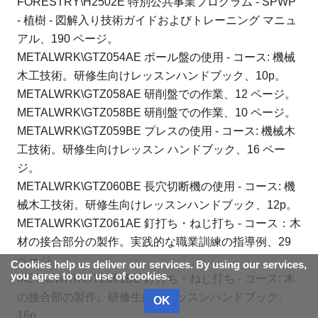
FORESTRY\H2502E 特別公共事業プログラム - SPWP
- 植樹 - 図解入り技術ガイドおよびトレーニング マニュ
アル、190 ページ。
METALWRK\GTZ054AE ボール盤の使用 - コース: 機械
木工技術。
研修生向けレッスンハンドブック、10p。
METALWRK\GTZ058AE 研削盤での作業、12 ページ。
METALWRK\GTZ058BE 研削盤での作業、10 ページ。
METALWRK\GTZ059BE プレスの使用 - コース: 機械木
工技術。研修生向けレッスン ハンドブック、16 ペー
ジ。
METALWRK\GTZ060BE 長穴切断機の使用 - コース: 機
械木工技術。
研修生向けレッスンハンドブック、12p。
METALWRK\GTZ061AE 釘打ち・ねじ打ち - コース：木
材の接合部分の製作。
実践的な職業訓練の指導例、29
ページ。
Cookies help us deliver our services. By using our services,
you agree to our use of cookies.
METALWRK\GTZ061BE 釘打ち・ねじ打ち - コース: 木
の接合部の製作。
研修生向けレッスンハンドブック、
OK
16p。