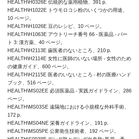
HEALTH\H0326E 伝統的な薬用植物、391 p.
HEALTH\H1022E トウモロコシ粉のいくつかの用途、
10 ページ。
HEALTH\H1026E 豆のレシピ、10 ページ。
HEALTH\H1063E アウトリーチ番号 66 - 医薬品 - パー
ト 3: 漢方薬、40 ページ。
HEALTH\H2113E 歯医者のないところ、210 p.
HEALTH\H2114E 女性に医師のいない場所 - 女性のため
の健康ガイド、600 ページ。
HEALTH\H2115E 医者のいないところ - 村の医療ハンド
ブック、516 ページ。
HEALTH\MS02EE 必須医薬品 - 実践ガイドライン、286
ページ。
HEALTH\MS03SE 遠隔地における小規模な外科手術、
172 p.
HEALTH\MS04NE 栄養ガイドライン、191 p.
HEALTH\MS05PE 公衆衛生技術者、192 ページ。