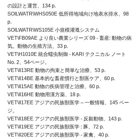
の設計と運営、134 p.
SOILWATR\WHS050E 低所得地域向け地表水排水、98
p.
SOILWATR\WS105E 小規模灌漑システム
VET\FB09AE より良い農業シリーズ 09 - 畜産: 動物の病
気。
動物の生殖方法、33 p.
VET\H1010E 統合蠕虫制御 - KARI テクニカル ノート
No.
2、54ページ。
VET\II13RE 動物の拘束と簡単な治療、53 p.
VET\II14BE 基本的な畜産慣行と獣医ケア、60 p.
VET\II15AE 動物の疾病管理と治療、60 p.
VET\II16HE 動物用漢方薬、18 p.
VET\II17EE アジアの民族獣医学 – 一般情報、145 ペー
ジ。
VET\II18EE アジアの民族獣医学 - 反芻動物、143 p.
VET\II19EE アジアの民族獣医学 : 豚、72 p.
VET\II20EE アジアの民族獣医学 - 家禽、40 p.