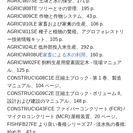
AGRIC\II07SE 土壌と水の保全、171 p.
AGRIC\II08TE ツリーとその管理、195 p.
AGRIC\II09CE 作物と作物システム、43 p.
AGRIC\II10LE 家畜および家禽の生産、106 p.
AGRIC\II11SE 種子と植物の繁殖。
アグロフォレストリ
ー技術情報キット、105 p.
AGRIC\II24LE 低外部投入米生産、292 p.
AGRIC\NR08UE
家畜による木の利用
、160 p.
AGRIC\WI02FE 飼料生産用窒素固定木 - 現場マニュア
ル、125 p.
CONSTRUC\G08C1E 圧縮土ブロック - 第 1 巻、製造
マニュアル、104 ページ。
CONSTRUC\G09C2E 圧縮土ブロック - ボリューム II。
設計および建設のマニュアル、148 p.
CONSTRUC\G43FCE ファイバーコンクリート (FCR) /
マイクロコンクリート (MCR) 屋根装置、20 ページ。
FISH\FB27FE より良い養殖シリーズ 27 - 淡水魚の養殖:
始め方、43 p.