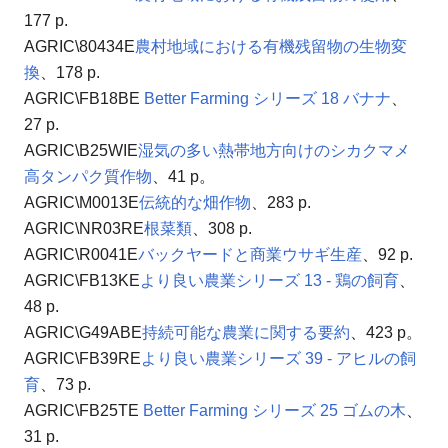
177 p.
AGRIC\80434E
農村地域における有機残留物の生物変
換
、178 p.
AGRIC\FB18BE
Better Farming シリーズ 18 バナナ
、
27 p.
AGRIC\B25WIE
湿気の多い熱帯地方向けのシカクマメ
高タンパク質作物
、41 p。
AGRIC\M0013E
伝統的な畑作物
、283 p.
AGRIC\NR03RE
根菜類
、308 p.
AGRIC\R0041E
バックヤードと商業ウサギ生産
、92 p.
AGRIC\FB13KE
より良い農業シリーズ 13 - 鶏の飼育
、
48 p.
AGRIC\G49ABE
持続可能な農業に関する要約
、423 p。
AGRIC\FB39RE
より良い農業シリーズ 39 - アヒルの飼
育
、73 p.
AGRIC\FB25TE
Better Farming シリーズ 25 ゴムの木
、
31 p.