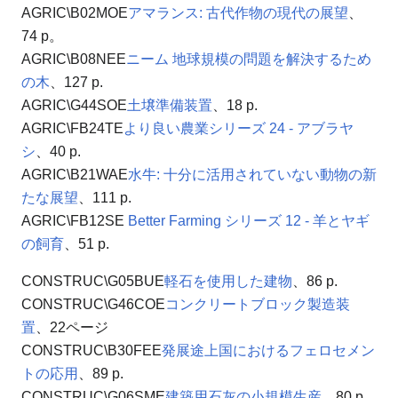
AGRIC\B02MOE
アマランス: 古代作物の現代の展望
、
74 p。
AGRIC\B08NEE
ニーム 地球規模の問題を解決するため
の木
、127 p.
AGRIC\G44SOE
土壌準備装置
、18 p.
AGRIC\FB24TE
より良い農業シリーズ 24 - アブラヤ
シ
、40 p.
AGRIC\B21WAE
水牛: 十分に活用されていない動物の新
たな展望
、111 p.
AGRIC\FB12SE
Better Farming シリーズ 12 - 羊とヤギ
の飼育
、51 p.
CONSTRUC\G05BUE
軽石を使用した建物
、86 p.
CONSTRUC\G46COE
コンクリートブロック製造装
置
、22ページ
CONSTRUC\B30FEE
発展途上国におけるフェロセメン
トの応用
、89 p.
CONSTRUC\G06SME
建築用石灰の小規模生産
、80 p.