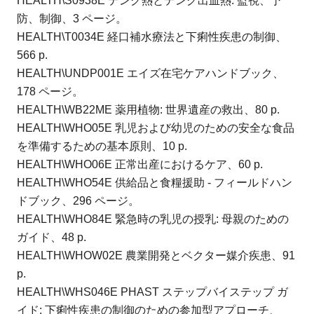
HEALTH\S0938E デング熱とデング出血熱: 監視、予
防、制御、3 ページ。
HEALTH\T0034E 経口補水療法と下痢性疾患の制御、
566 p.
HEALTH\UNDP001E エイズ在宅ケアハンドブック、
178 ページ。
HEALTH\WB22ME 薬用植物: 世界遺産の救出、80 p.
HEALTH\WHO05E 乳児および幼児のための安全な食品
を準備するための基本原則、10 p.
HEALTH\WHO06E 正常出産におけるケア、60 p.
HEALTH\WHO54E 供給品と食糧援助 - フィールドハン
ドブック、296 ページ。
HEALTH\WHO84E 緊急時の乳児の授乳: 母親のための
ガイド、48 p.
HEALTH\WHOW02E 農業開発とベクター媒介疾患、91
p.
HEALTH\WHS046E PHAST ステップバイステップ ガ
イド: 下痢性疾患の制御のための参加型アプローチ、