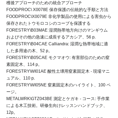
穫後アプローチのための統合アプローチ
FOODPROC\ X0078E 保存保護の伝統的な手順と方法
FOODPROC\X0079E 非化学製品の使用による害虫から
保存されたトウモロコシのコーブを保護する
FORESTRY\B03MAE 湿潤熱帯地方向けのマンギウム
およびその他の急速に成長するアカシア、56 p.
FORESTRY\B04CAE Calliandra: 湿潤な熱帯地域に適
した多用途の木、52 p。
FORESTRY\B05CAE モクマオウ: 有害部位のための窒
素固定木、114 p。
FORESTRY\WI01AE 酸性土壌用窒素固定木 - 現場マニ
ュアル、110 p.
FORESTRY\WI05NE 窒素固定木のハイライト、100 ペ
ージ。
METALWRK\GTZ043BE 測定とケガキ - コース: 手作業
による木工技術。
研修生向けレッスンハンドブック、
12p。