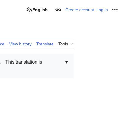
English
Create account
Log in
Appearance
Personal
rce
View history
Translate
Tools
.
This translation is
▼