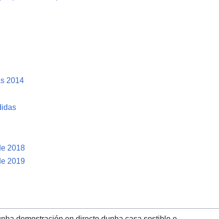
as 2014
didas
de 2018
de 2019
nha demostración en directo dunha casa sostible e