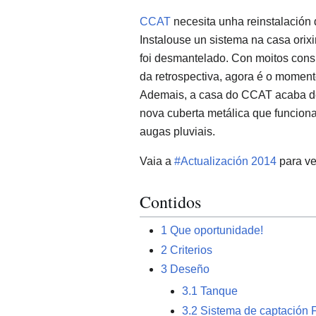
CCAT
necesita unha reinstalación 
Instalouse un sistema na casa orixi
foi desmantelado. Con moitos con
da retrospectiva, agora é o moment
Ademais, a casa do CCAT acaba de
nova cuberta metálica que funciona
augas pluviais.
Vaia a
#Actualización 2014
para ve
Contidos
1
Que oportunidade!
2
Criterios
3
Deseño
3.1
Tanque
3.2
Sistema de captación F