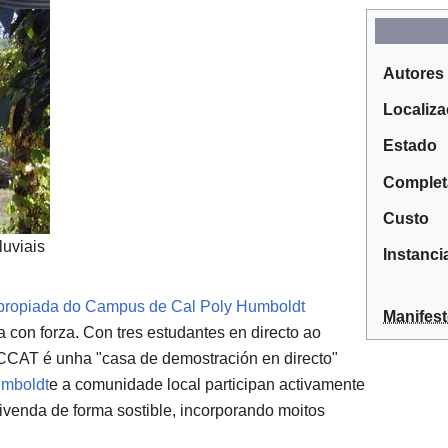
Autores
Localiza
Estado
Comple
Custo
luviais
Instanci
 Apropiada do Campus de Cal Poly Humboldt
Manifes
 con forza. Con tres estudantes en directo ao
CCAT é unha "casa de demostración en directo"
umboldt
e a comunidade local participan activamente
venda de forma sostible, incorporando moitos