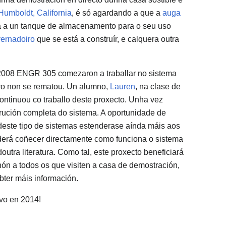
umboldt, California
, é só agardando a que a
auga
da a un tanque de almacenamento para o seu uso
vernadoiro
que se está a construír, e calquera outra
2008 ENGR 305 comezaron a traballar no sistema
ero non se rematou. Un alumno,
Lauren
, na clase de
tinuou co traballo deste proxecto. Unha vez
strución completa do sistema. A oportunidade de
 deste tipo de sistemas estenderase aínda máis aos
oderá coñecer directamente como funciona o sistema
doutra literatura. Como tal, este proxecto beneficiará
ón a todos os que visiten a casa de demostración,
obter máis información.
ovo en 2014!