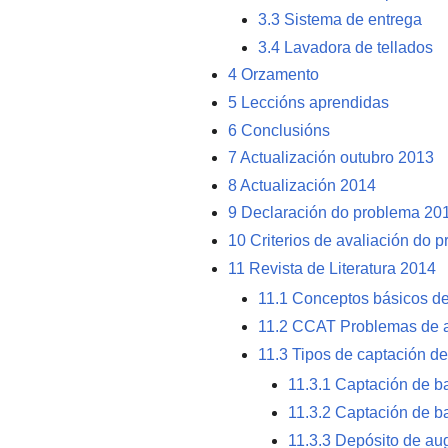
3.3
Sistema de entrega
3.4
Lavadora de tellados
4
Orzamento
5
Leccións aprendidas
6
Conclusións
7
Actualización outubro 2013
8
Actualización 2014
9
Declaración do problema 20
10
Criterios de avaliación do 
11
Revista de Literatura 2014
11.1
Conceptos básicos de 
11.2
CCAT Problemas de a
11.3
Tipos de captación de
11.3.1
Captación de ba
11.3.2
Captación de ba
11.3.3
Depósito de aug