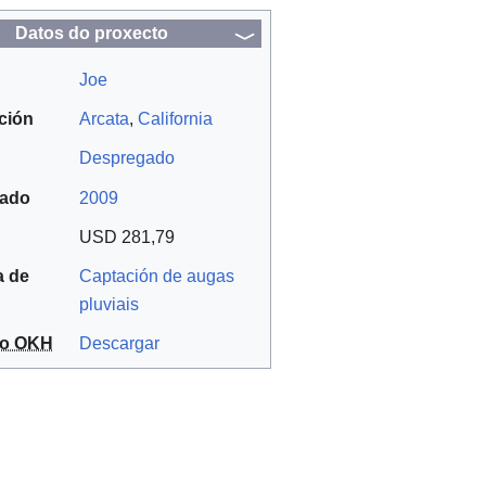
Datos do proxecto
Joe
ción
Arcata
,
California
Despregado
tado
2009
USD 281,79
a de
Captación de augas
pluviais
to OKH
Descargar