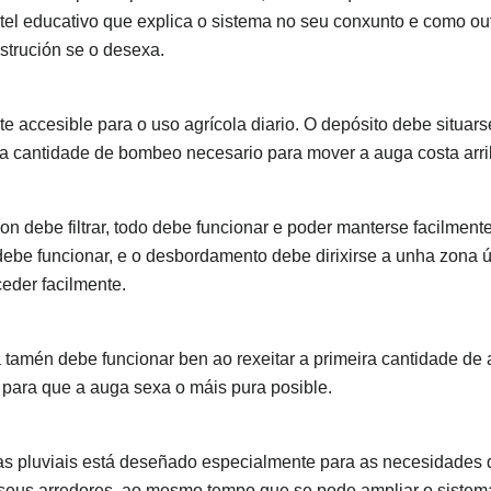
artel educativo que explica o sistema no seu conxunto e como
strución se o desexa.
te accesible para o uso agrícola diario. O depósito debe situar
a cantidade de bombeo necesario para mover a auga costa arri
on debe filtrar, todo debe funcionar e poder manterse facilment
 debe funcionar, e o desbordamento debe dirixirse a unha zona ú
der facilmente.
 tamén debe funcionar ben ao rexeitar a primeira cantidade de 
, para que a auga sexa o máis pura posible.
as pluviais está deseñado especialmente para as necesidades
 seus arredores, ao mesmo tempo que se pode ampliar o sistem