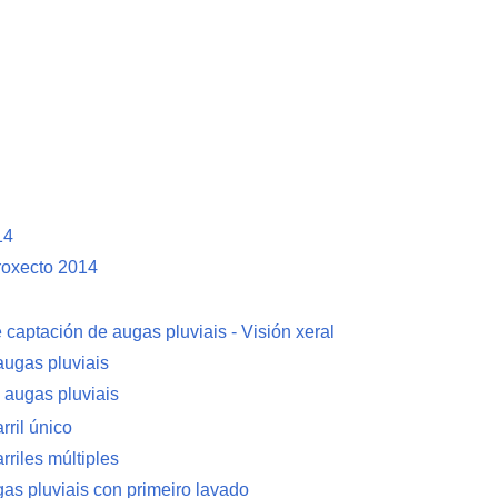
14
proxecto 2014
captación de augas pluviais - Visión xeral
ugas pluviais
 augas pluviais
rril único
rriles múltiples
as pluviais con primeiro lavado