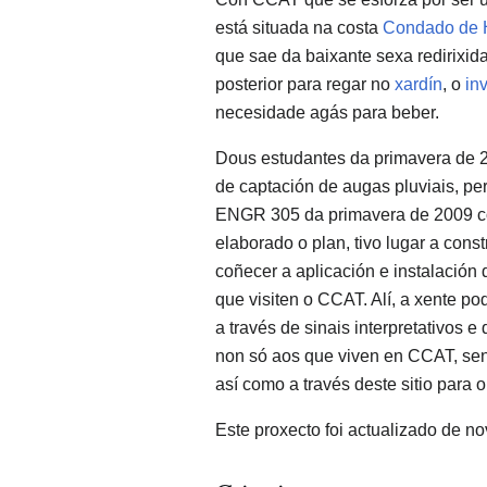
está situada na costa
Condado de H
que sae da baixante sexa redirixi
posterior para regar no
xardín
, o
in
necesidade agás para beber.
Dous estudantes da primavera de 
de captación de augas pluviais, p
ENGR 305 da primavera de 2009 con
elaborado o plan, tivo lugar a con
coñecer a aplicación e instalación
que visiten o CCAT. Alí, a xente p
a través de sinais interpretativos e 
non só aos que viven en CCAT, sen
así como a través deste sitio para 
Este proxecto foi actualizado de n