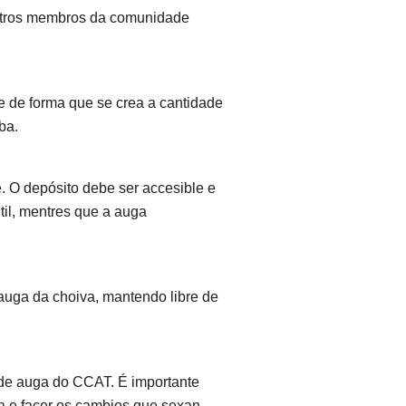
 outros membros da comunidade
se de forma que se crea a cantidade
ba.
e. O depósito debe ser accesible e
til, mentres que a auga
auga da choiva, mantendo libre de
 de auga do CCAT. É importante
a e facer os cambios que sexan