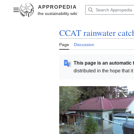
Jump
to
Main menu
content
CCAT rainwater catc
Page
Discussion
This page is an automatic t
distributed in the hope that i