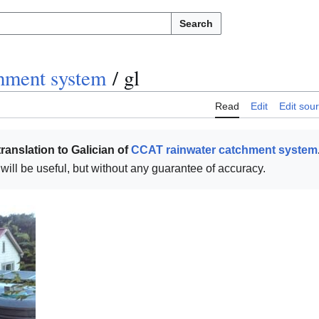
Search
hment system
/
gl
Read
Edit
Edit sou
ranslation to Galician of
CCAT rainwater catchment system
t will be useful, but without any guarantee of accuracy.