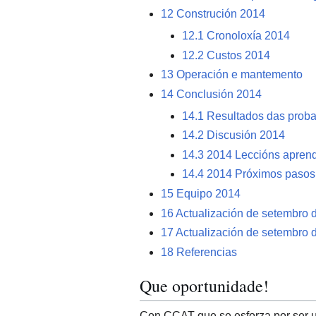
12
Construción 2014
12.1
Cronoloxía 2014
12.2
Custos 2014
13
Operación e mantemento
14
Conclusión 2014
14.1
Resultados das prob
14.2
Discusión 2014
14.3
2014 Leccións apren
14.4
2014 Próximos pasos
15
Equipo 2014
16
Actualización de setembro 
17
Actualización de setembro 
18
Referencias
Que oportunidade!
Con CCAT que se esforza por ser u