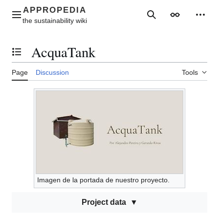
Jump
to
Main menu
Search
Appearance
Perso
content
AcquaTank
Toggle the table of contents
Page
Discussion
Tools
Imagen de la portada de nuestro proyecto.
Project data