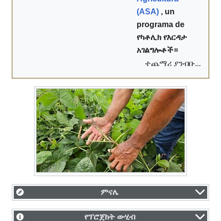
(ASA)
, un
programa de
የካቶሊክ የእርዳታ
አገልግሎቶች።
ተጨማሪ ያንብቡ...
ምናሌ
የፕሮጀክት ውሂብ