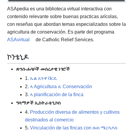
ASApedia es una biblioteca virtual interactiva con
contenido relevante sobre buenas practicas arícolas,
con reseñas que abordan temas especializados sobre la
agricultura de conservación. Es parte del programa
ASAvirtual
de Catholic Relief Services.
ኮንቴኒዶ
ጽንሰ-ሐሳቦች መሰረታዊ ነገሮች
1.
ኤል አጉዋ ቨርዴ
2.
ላ Agricultura ዴ Conservación
3.
ላ planificación de la finca
ዓላማዎች ኢስትራቴጊኮስ
4.
Producción diversa de alimentos y cultivos
destinados al comercio
5.
Vinculación de las fincas con ሎስ ሜርካዶስ