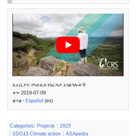
ደራሲያን:
የካቶሊክ የእርዳታ አገልግሎቶች
ቀን፡ 2019-07-09
ቋንቋ
፡ Español
(es)
Categories
:
Projects
2023
SDG13 Climate action
ASApedia