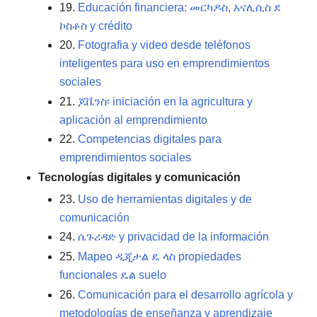
19.
Educación financiera: መርካዶስ, አናሊሲስ ደ
ኮስቶስ y crédito
20.
Fotografia y video desde teléfonos
inteligentes para uso en emprendimientos
sociales
21.
ጆቬንስ፡ iniciación en la agricultura y
aplicación al emprendimiento
22.
Competencias digitales para
emprendimientos sociales
Tecnologías digitales y comunicación
23.
Uso de herramientas digitales y de
comunicación
24.
ሴጉሪዳድ y privacidad de la información
25.
Mapeo ዲጂታል ዴ ላስ propiedades
funcionales ዴል suelo
26.
Comunicación para el desarrollo agrícola y
metodologías de enseñanza y aprendizaje