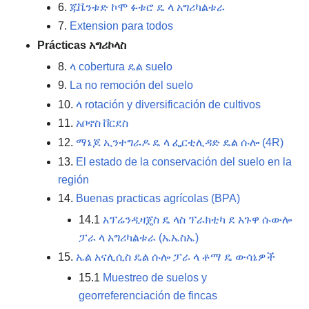
6.
ጁቬንቱድ ኮሞ ፉቱሮ ዴ ላ አግሪካልቱራ
7.
Extension para todos
Prácticas አግሪኮላስ
8.
ላ cobertura ዴል suelo
9.
La no remoción del suelo
10.
ላ rotación y diversificación de cultivos
11.
አቦኖስ ቨርደስ
12.
ማኔጆ ኢንተግራዶ ዴ ላ ፌርቲሊዳድ ዴል ሱሎ (4R)
13.
El estado de la conservación del suelo en la
región
14.
Buenas practicas agrícolas (BPA)
14.1
አፕሬንዲዛጄስ ዴ ላስ ፕራክቲካ ደ አጉዋ ሱውሎ
ፓራ ላ አግሪካልቱራ (ኤኤስኤ)
15.
ኤል አናሊሲስ ዴል ሱሎ ፓራ ላ ቶማ ዴ ውሳኔዎች
15.1
Muestreo de suelos y
georreferenciación de fincas