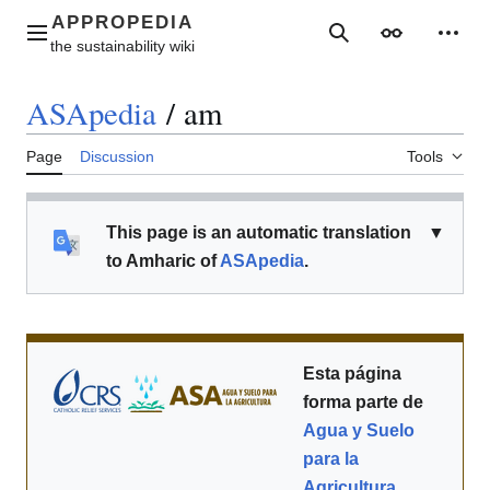
Jump
to
Main menu
Search
Appearance
Perso
content
ASApedia
/
am
Page
Discussion
Tools
This page is an automatic translation
▼
to Amharic of
ASApedia
.
Esta página
forma parte de
Agua y Suelo
para la
Agricultura