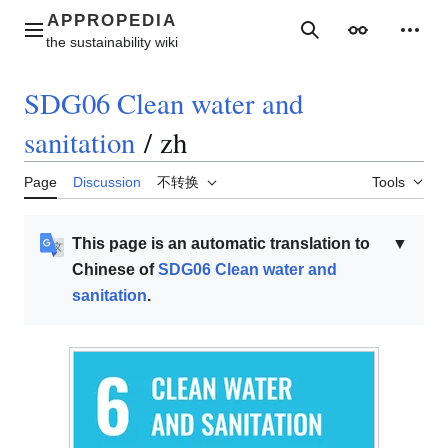
Jump
to
Main menu
Search
Appearance
Perso
content
SDG06 Clean water and
sanitation
/
zh
Page
Discussion
不转换
Tools
This page is an automatic translation to
▼
Chinese of
SDG06 Clean water and
sanitation
.