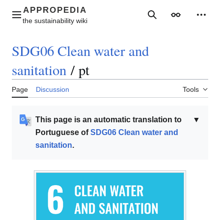
Jump
to
Main menu
Search
Appearance
Perso
content
SDG06 Clean water and
sanitation
/
pt
Page
Discussion
Tools
This page is an automatic translation to
▼
Portuguese of
SDG06 Clean water and
sanitation
.