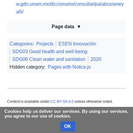
w.gdn.unam.mx/diccionario/consultar/palabra/amey
alli/
Page data
Categories
:
Projects
ESEN Innovación
SDG03 Good health and well-being
SDG06 Clean water and sanitation
2020
Hidden category:
Pages with Notice.js
Content is available under
CC-BY-SA-4.0
unless otherwise noted.
Cookies help us deliver our services. By using our services,
About Appropedia
Policies
Contact
you agree to our use of cookies.
OK