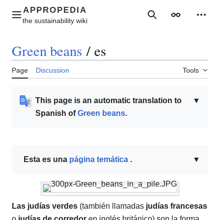
Jump
to
Main menu
Search
Appearance
Perso
content
Green beans
/
es
Page
Discussion
Tools
This page is an automatic translation to
▼
Spanish of
Green beans
.
Esta es una
página temática
.
▼
Las judías verdes
(también llamadas
judías francesas
o
judías de corredor
en inglés británico) son la forma