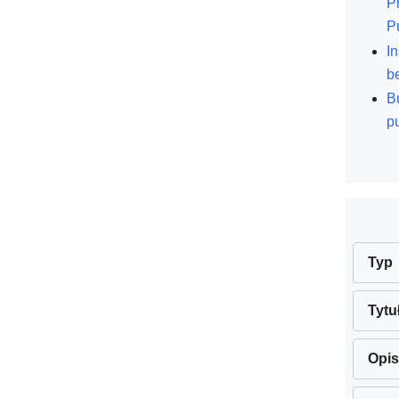
P
P
I
b
B
p
Typ
Tytu
Opis