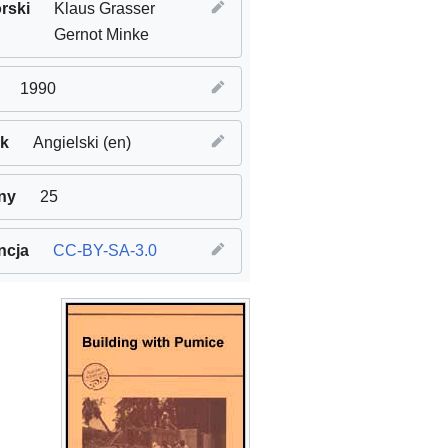
rski
Klaus Grasser
Gernot Minke
1990
yk
Angielski (en)
ny
25
ncja
CC-BY-SA-3.0