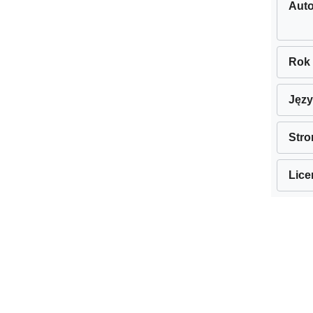
Auto
Rok
Jęz
Stro
Lice