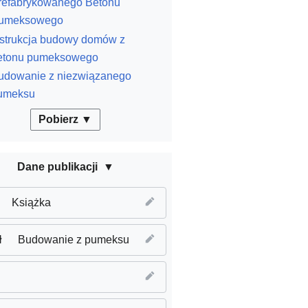
refabrykowanego Betonu
umeksowego
nstrukcja budowy domów z
etonu pumeksowego
udowanie z niezwiązanego
umeksu
Pobierz ▼
Dane publikacji
Książka
ł
Budowanie z pumeksu