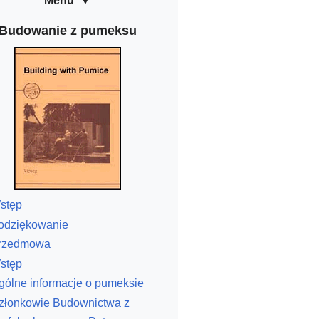
Menu
Budowanie z pumeksu
stęp
odziękowanie
rzedmowa
stęp
gólne informacje o pumeksie
złonkowie Budownictwa z