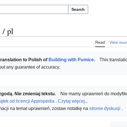
Search
/
pl
Read
View sou
ranslation to Polish of
Building with Pumice
.
This translati
thout any guarantee of accuracy.
zgodą. Nie zmieniaj tekstu.
Nie mamy uprawnień do modyfikow
ątek od licencji Appropedia
.
Czytaj więcej...
rmacji na temat uprawnień, zostaw notatkę na
stronie dyskusji
.