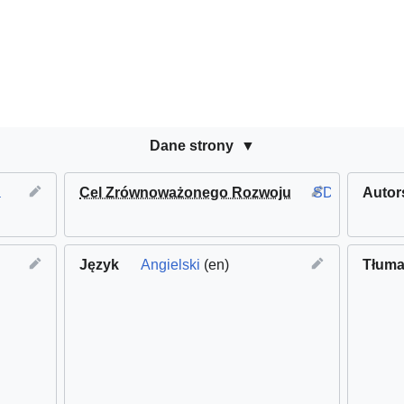
Dane strony
a
Cel Zrównoważonego Rozwoju
SDG11 Zrówno
Autor
Język
Angielski
(en)
Tłuma