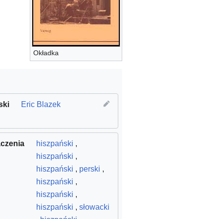
Okładka
ważone miasta i społeczności
ski
Eric Blazek
czenia
hiszpański
,
hiszpański
,
hiszpański
,
perski
,
hiszpański
,
hiszpański
,
hiszpański
,
słowacki