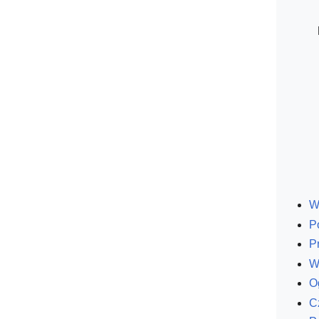
W
P
P
W
O
C