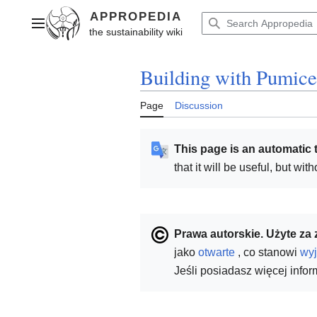
Jump
to
Main menu
content
Building with Pumice
Page
Discussion
This page is an automatic t
that it will be useful, but wi
Prawa autorskie. Użyte za 
jako
otwarte
, co stanowi
wyj
Jeśli posiadasz więcej info