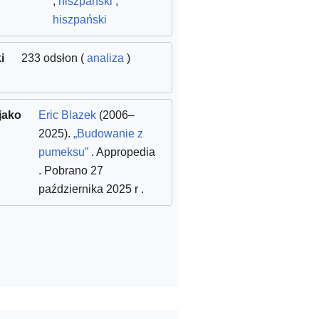
,
hiszpański
,
hiszpański
i
233 odsłon (
analiza
)
jako
Eric Blazek
(2006–
2025).
„Budowanie z
pumeksu”
. Appropedia
. Pobrano 27
października 2025 r
.