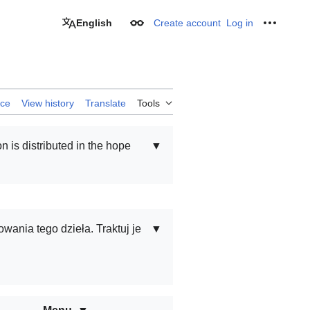
English
Create account
Log in
Appearance
Personal
rce
View history
Translate
Tools
on is distributed in the hope
▼
ania tego dzieła. Traktuj je
▼