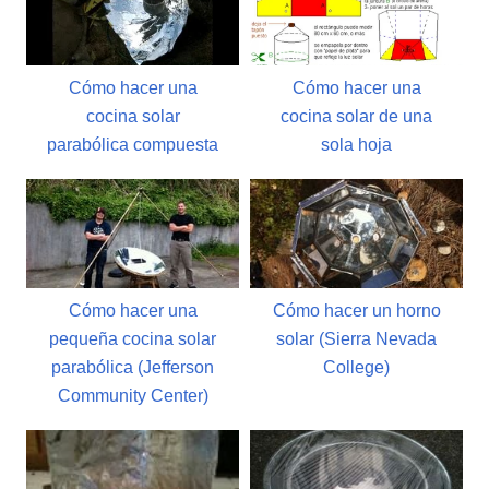
Cómo hacer una
Cómo hacer una
cocina solar
cocina solar de una
parabólica compuesta
sola hoja
Cómo hacer una
Cómo hacer un horno
pequeña cocina solar
solar (Sierra Nevada
parabólica (Jefferson
College)
Community Center)