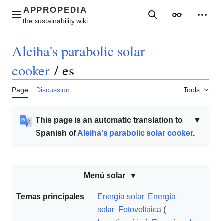
Jump
to
Main menu
Search
Appearance
Perso
content
Aleiha's parabolic solar
cooker
/
es
Page
Discussion
Tools
This page is an automatic translation to
▼
Spanish of
Aleiha's parabolic solar cooker
.
Menú solar
Temas principales
Energía solar
Energía
solar
Fotovoltaica
(