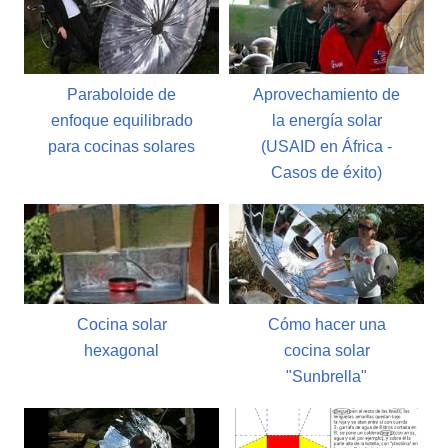
Paraboloide de
Aprovechamiento de
enfoque equilibrado
la energía solar
para cocinas solares
(USAID en África -
Casos de éxito)
Cocina solar
Cómo hacer una
hexagonal
cocina solar
"Sunbrella"