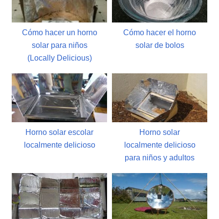
Cómo hacer un horno
Cómo hacer el horno
solar para niños
solar de bolos
(Locally Delicious)
Horno solar escolar
Horno solar
localmente delicioso
localmente delicioso
para niños y adultos