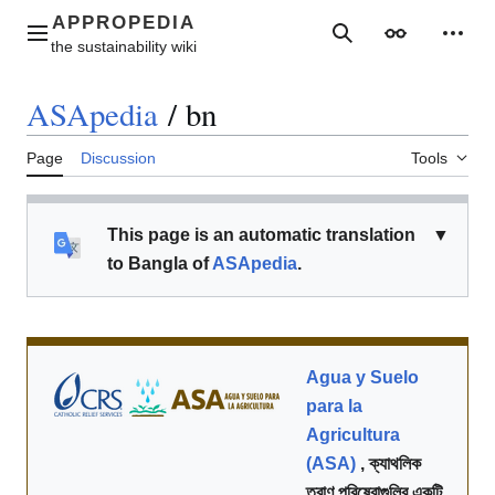
Jump
to
Main menu
Search
Appearance
Perso
content
ASApedia
/
bn
Page
Discussion
Tools
This page is an automatic translation
▼
to Bangla of
ASApedia
.
Agua y Suelo
para la
Agricultura
(ASA)
, ক্যাথলিক
ত্রাণ পরিষেবাগুলির একটি