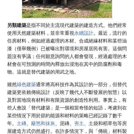
另類建築
是指不同於主流現代建築的建造方式。他們經常
使用天然建築材料，並非常重視
永續設計
。最近，流行的
住房材料，例如經過處理的木材、合成絕緣材料和某些油
漆（僅舉幾例）已被曝出對環境和房屋居民有害。這個問
題沒有爭議；任何願意詢問的人都會發現，經過處理的木
材會在可預測的時間內釋放出浸泡在其中的防腐劑和毒
物。這就是替代建築的用武之地。
雖然
綠色建築
通常將高科技作為其設計的一部分，但替代
建築更依賴傳統設計（反映了幾代人不斷發展的智慧）以
及對當地現有材料和有限資源的創造性利用。事實上，有
些人會說「替代建築」是一個相當奇怪的短語，考慮到在
某些情況下用於節約能源和材料的策略已經記錄了數千
年。
土磚
、
籬笆和抹灰
、泥磚、
夯土
、土袋和稻草包等房
屋建造方式
仍然盛行。在許多情況下，與「傳統」材料製