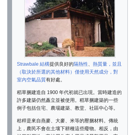
Strawbale 結構
提供良好的
隔熱性
、
熱質量，並且
（取決於所選的其他材料）僅使用天然成分，對
室內空氣品質
有好處
。
稻草捆建造自 1900 年代初就已出現。當時建造的
許多建築仍然矗立並被使用。稻草捆建築的一些
例子包括住宅、農場建築、教堂、社區中心等。
秸稈是來自燕麥、大麥、米等的壓捆材料。傳統
上，農民不會在土壤下耕種這些廢物。相反，由