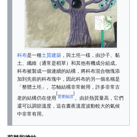
科布
是一種
土質建築
，與土坯一樣，由沙子、黏
土、纖維（通常是稻草）和其他有機成分組成。
科布被製成一個連續的結構，將科布混合物塊添
加到先前的科布塊中，因此科布的另一個名稱是
「整體土坯」。芯軸結構非常耐用，許多非常古
[
]
需要驗證
老的結構仍在使用
。由於熱質量高，它們
還可以調節溫度，這在晝夜溫度波動較大的氣候
中非常有用。