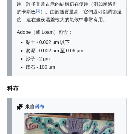
用，許多非常古老的結構仍在使用（例如摩洛哥
[3]
的卡斯巴
）。由於熱質量高，它們還可以調節溫
度，這在晝夜溫差較大的氣候中非常有用。
Adobe（或 Loam）包含：
黏土 - 0.002 µm 以下
淤泥 - 0.002 µm 至 0.06 µm
沙子 - 2 µm
礫石 - 100 µm
科布
來自
科布