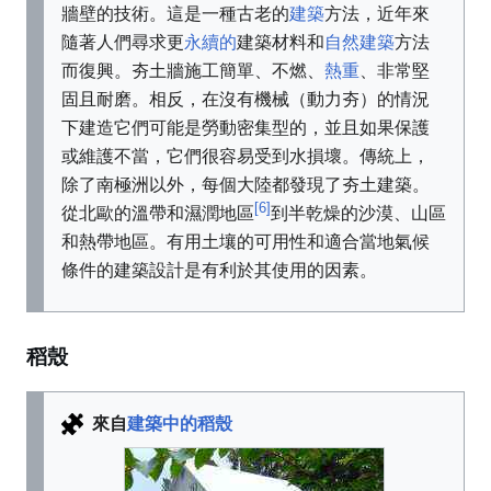
牆壁的技術。這是一種古老的
建築
方法，近年來
隨著人們尋求更
永續的
建築材料和
自然建築
方法
而復興。夯土牆施工簡單、不燃、
熱重
、非常堅
固且耐磨。相反，在沒有機械（動力夯）的情況
下建造它們可能是勞動密集型的，並且如果保護
或維護不當，它們很容易受到水損壞。傳統上，
除了南極洲以外，每個大陸都發現了夯土建築。
[6]
從北歐的溫帶和濕潤地區
到半乾燥的沙漠、山區
和熱帶地區。有用土壤的可用性和適合當地氣候
條件的建築設計是有利於其使用的因素。
稻殼
來自
建築中的稻殼