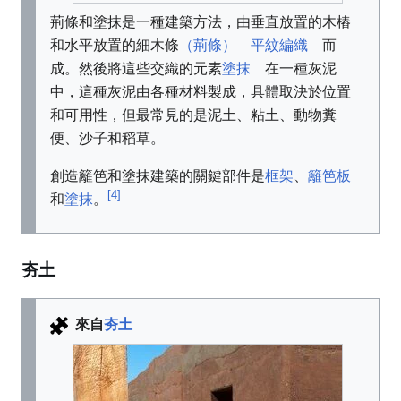
荊條和塗抹是一種建築方法，由
垂直放置的木樁
和水平放置的細木條
（荊條）
平紋編織
而
成。然後將這些交織的元素
塗抹
在一種灰泥
中，這種灰泥由各種材料製成，具體取決於位置
和可用性，但最常見的是泥土、粘土、動物糞
便、沙子和稻草。
創造籬笆和塗抹建築的關鍵部件是
框架
、
籬笆板
[4]
和
塗抹
。
夯土
來自
夯土