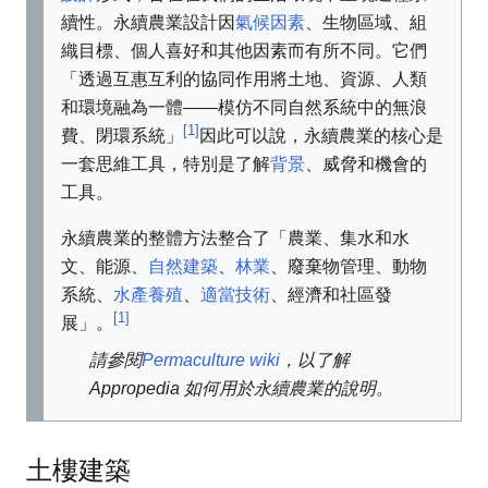
續性。永續農業設計因
氣候因素
、生物區域、組
織目標、個人喜好和其他因素而有所不同。它們
「透過互惠互利的協同作用將土地、資源、人類
和環境融為一體——模仿不同自然系統中的無浪
[1]
費、閉環系統」
因此可以說，永續農業的核心是
一套思維工具，特別是了解
背景
、威脅和機會的
工具。
永續農業的整體方法整合了「農業、集水和水
文、能源、
自然建築
、
林業
、廢棄物管理、動物
系統、
水產養殖
、
適當技術
、經濟和社區發
[1]
展」。
請參閱
Permaculture wiki
，以了解
Appropedia 如何用於永續農業的說明。
土樓建築