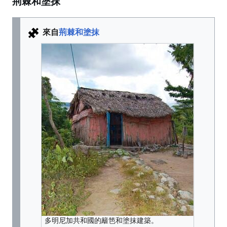
荊棘和塗抹
來自
荊棘和塗抹
多明尼加共和國的籬笆和塗抹建築。