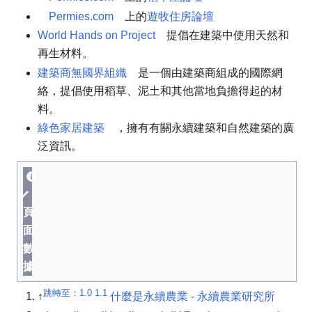
Permies.com
上的
遊牧住房論壇
World Hands on Project
提倡在建築中使用天然和
再生材料。
建築商無國界組織
是一個由建築商組成的國際網
絡，提倡使用稻草、泥土和其他當地負擔得起的材
料。
綠色家居建築
，擁有有關永續建築和自然建築的廣
泛資訊。
頁
面
數
據
跳轉至：
1.0
1.1
↑
什麼是永續農業 - 永續農業研究所