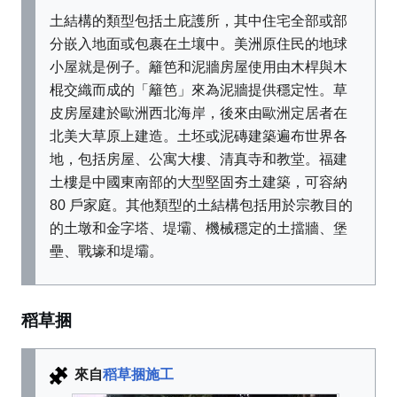
土結構的類型包括土庇護所，其中住宅全部或部
分嵌入地面或包裹在土壤中。美洲原住民的地球
小屋就是例子。籬笆和泥牆房屋使用由木桿與木
棍交織而成的「籬笆」來為泥牆提供穩定性。草
皮房屋建於歐洲西北海岸，後來由歐洲定居者在
北美大草原上建造。土坯或泥磚建築遍布世界各
地，包括房屋、公寓大樓、清真寺和教堂。福建
土樓是中國東南部的大型堅固夯土建築，可容納
80 戶家庭。其他類型的土結構包括用於宗教目的
的土墩和金字塔、堤壩、機械穩定的土擋牆、堡
壘、戰壕和堤壩。
稻草捆
來自
稻草捆施工