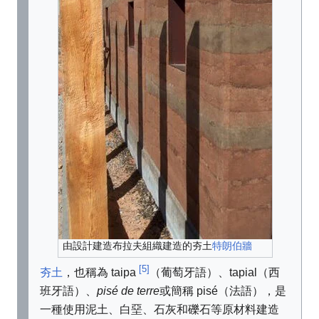
由設計建造布拉夫組織建造的
夯土
特朗伯牆
[5]
夯土
，也稱為 taipa
（葡萄牙語）、tapial（西
班牙語）、
pisé de terre
或簡稱 pisé（法語），是
一種使用泥土、白堊、石灰和礫石等原材料建造