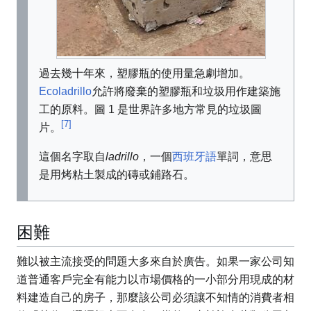
過去幾十年來，塑膠瓶的使用量急劇增加。
Ecoladrillo
允許將廢棄的塑膠瓶和垃圾用作建築施
工的原料。圖 1 是世界許多地方常見的垃圾圖
[7]
片。
這個名字取自
ladrillo
，一個
西班牙語
單詞，意思
是用烤粘土製成的磚或鋪路石。
困難
難以被主流接受的問題大多來自於廣告。如果一家公司知
道普通客戶完全有能力以市場價格的一小部分用現成的材
料建造自己的房子，那麼該公司必須讓不知情的消費者相