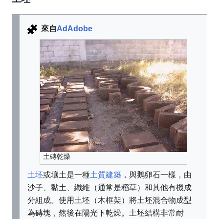
來自
AdAdobe
土磚乾燥
土坯
或壤土是一種
土質建築
，與鵝卵石一樣，由
沙子、黏土、纖維（通常是稻草）和其他有機成
分組成。使用土坯（木框架）將土坯混合物成型
為磚塊，然後在陽光下乾燥。土坯結構非常耐