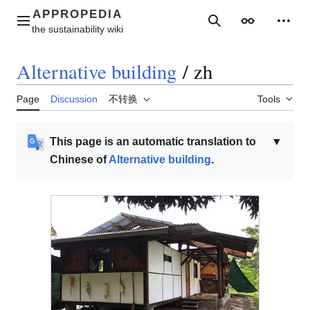
Jump
to
Main menu
Search
Appearance
Perso
content
Alternative building
/
zh
Page
Discussion
不转换
Tools
This page is an automatic translation to
▼
Chinese of
Alternative building
.