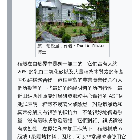
第一稻殼屋，作者：Paul A. Olivier
博士
稻殼在自然界中是獨一無二的。它們含有大約
20% 的乳白二氧化矽以及大量稱為木質素的苯基
丙烷結構聚合物。這種豐富的農業廢棄物具有人
們所期望的一些最好的絕緣材料的所有特性。最
近田納西州庫克維爾研發服務中心進行的 ASTM
測試表明，稻殼不易著火或陰燃，對濕氣滲透和
真菌分解具有很強的抵抗力，不能很好地傳遞熱
量，沒有氣味或散發氣體，它們對鋁、銅或鋼沒
有腐蝕性。在原始和未加工狀態下，稻殼構成 A
級或 I 級隔熱材料，因此，可以非常經濟地使用它