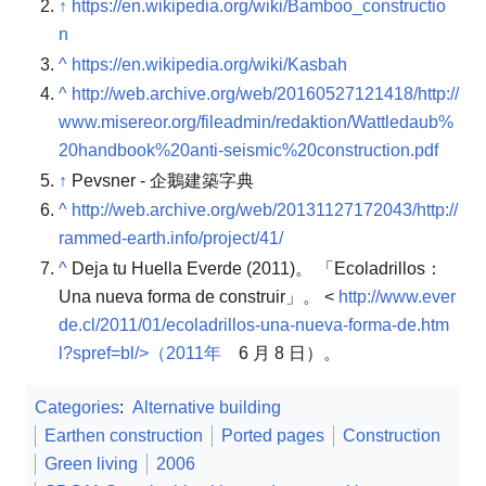
↑
https://en.wikipedia.org/wiki/Bamboo_constructio
n
^
https://en.wikipedia.org/wiki/Kasbah
^
http://web.archive.org/web/20160527121418/http://
www.misereor.org/fileadmin/redaktion/Wattledaub%
20handbook%20anti-seismic%20construction.pdf
↑
Pevsner - 企鵝建築字典
^
http://web.archive.org/web/20131127172043/http://
rammed-earth.info/project/41/
^
Deja tu Huella Everde (2011)。 「Ecoladrillos：
Una nueva forma de construir」。 <
http://www.ever
de.cl/2011/01/ecoladrillos-una-nueva-forma-de.htm
l?spref=bl/>（2011年
6 月 8 日）。
Categories
:
Alternative building
Earthen construction
Ported pages
Construction
Green living
2006