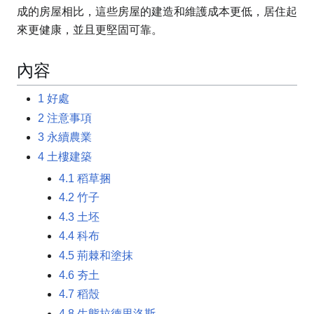
成的房屋相比，這些房屋的建造和維護成本更低，居住起
來更健康，並且更堅固可靠。
內容
1
好處
2
注意事項
3
永續農業
4
土樓建築
4.1
稻草捆
4.2
竹子
4.3
土坯
4.4
科布
4.5
荊棘和塗抹
4.6
夯土
4.7
稻殼
4.8
生態拉德里洛斯