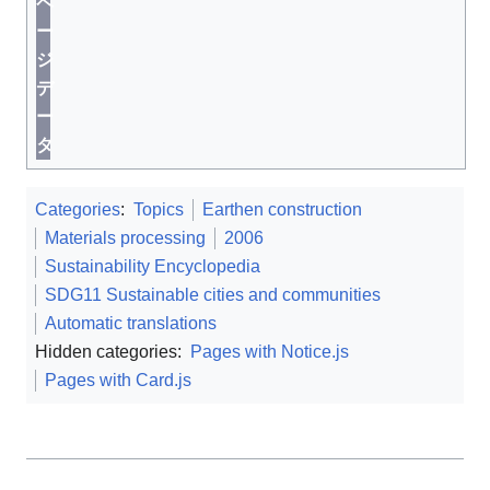
ペ
ー
ジ
デ
ー
タ
Categories
:
Topics
Earthen construction
Materials processing
2006
Sustainability Encyclopedia
SDG11 Sustainable cities and communities
Automatic translations
Hidden categories:
Pages with Notice.js
Pages with Card.js