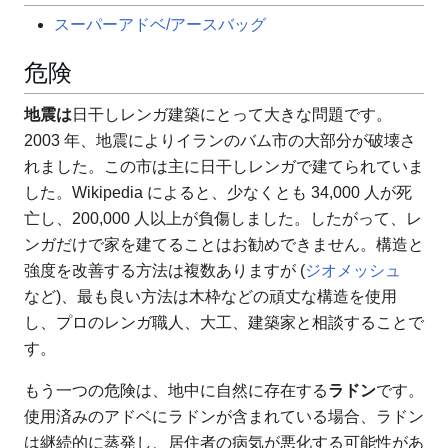
スーパーアドベ/アースバッグ
危険
地震は
日干しレンガ建築にとって大きな問題です。
2003 年、地震によりイランのバム市の大部分が破壊さ
れました。この市は主に日干しレンガで建てられていま
した。Wikipedia によると、少なくとも 34,000 人が死
亡し、200,000 人以上が負傷しました。したがって、レ
ンガだけで家を建てることはお勧めできません。構造と
強度を改善する方法は複数ありますが (
ジオメッシュ
など)、最も良い方法は木枠などの頑丈な構造を使用
し、プロのレンガ職人、大工、建築家と相談することで
す。
もう一つの危険は、地中に自然に存在する
ラドン
です。
使用済みのアドベにラドンが含まれている場合、ラドン
は継続的に蒸発し、居住者の病気が悪化する可能性があ