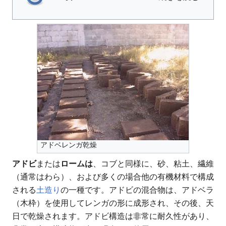
アドベレンガ乾燥
アドビ
または
ロームは
、コブと同様に、砂、粘土、繊維
（通常はわら）、および多くの場合他の有機材料で構成
される
土造り
の一種です。アドビの混合物は、アドベラ
（木枠）を使用してレンガの形に成形され、その後、天
日で乾燥されます。アドビ構造は非常に耐久性があり、