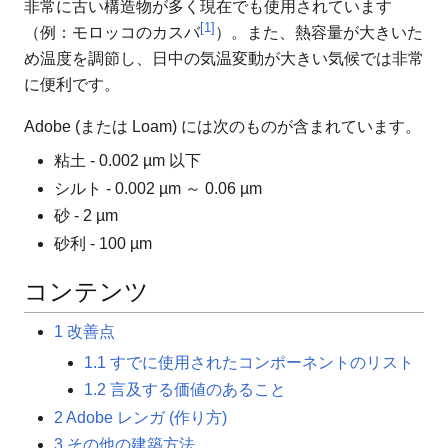
非常に古い構造物が多く現在でも使用されています
[1]
（例：モロッコのカスバ
）。また、熱容量が大きいた
め温度を調節し、日中の気温変動が大きい気候では非常
に便利です。
Adobe (または Loam) には次のものが含まれています。
粘土 - 0.002 µm 以下
シルト - 0.002 µm ～ 0.06 µm
砂 - 2 µm
砂利 - 100 µm
コンテンツ
1
改善点
1.1
すでに使用されたコンポーネントのリスト
1.2
言及する価値のあること
2
Adobe レンガ (作り方)
3
その他の建築方法