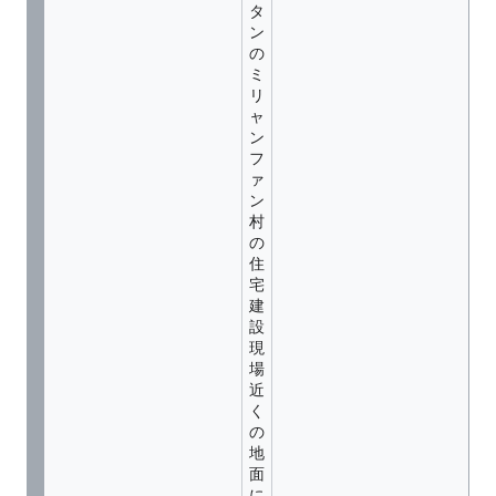
タ
ン
の
ミ
リ
ャ
ン
フ
ァ
ン
村
の
住
宅
建
設
現
場
近
く
の
地
面
に