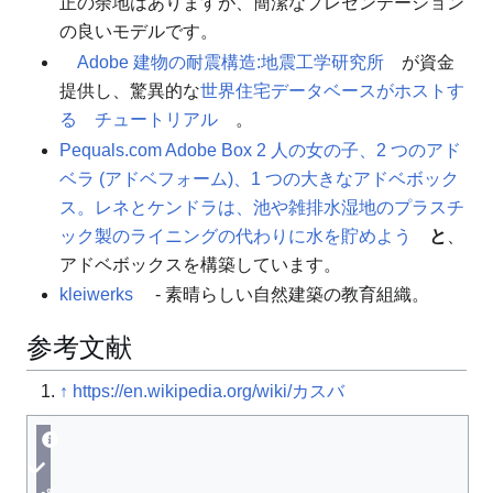
正の余地はありますが、簡潔なプレゼンテーション
の良いモデルです。
Adobe 建物の耐震構造:地震工学研究所
が資金
提供し
、驚異的な
世界住宅データベースがホストす
る
チュートリアル
。
Pequals.com Adob​​e Box 2 人の女の子、2 つのアド
ベラ (アドベフォーム)、1 つの大きなアドベボック
ス。レネとケンドラは、池や雑排水湿地のプラスチ
ック製のライニングの代わりに水を貯めよう
と
、
アドベボックスを構築しています
。
kleiwerks
- 素晴らしい自然建築の教育組織。
参考文献
↑
https://en.wikipedia.org/wiki/カスバ