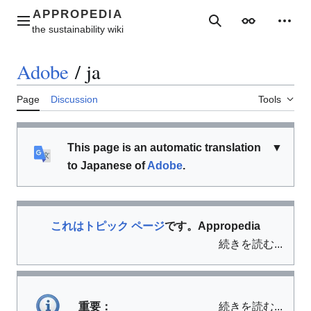
Jump
to
Main menu
Search
Appearance
Perso
content
Adobe
/
ja
Page
Discussion
Tools
This page is an automatic translation
▼
to Japanese of
Adobe
.
これはトピック ページ
です
。Appropedia
続きを読む...
重要：
続きを読む...