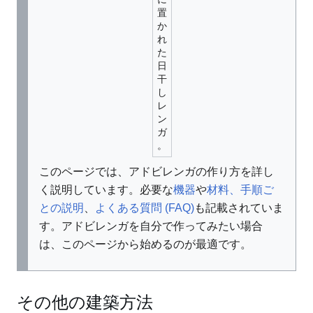
置
か
れ
た
日
干
し
レ
ン
ガ
。
このページでは、アドビレンガの作り方を詳し
く説明しています。
必要な
機器
や
材料、
手順ご
との説明
、
よくある質問 (FAQ)
も記載されていま
す。アドビレンガを自分で作ってみたい場合
は、このページから始めるのが最適です。
その他の建築方法