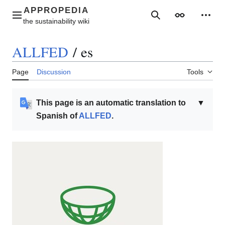
Jump
to
Main menu
Search
Appearance
Perso
content
ALLFED
/
es
Page
Discussion
Tools
This page is an automatic translation to
▼
Spanish of
ALLFED
.