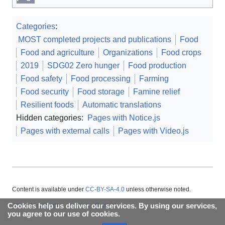
Categories
:
MOST completed projects and publications
Food
Food and agriculture
Organizations
Food crops
2019
SDG02 Zero hunger
Food production
Food safety
Food processing
Farming
Food security
Food storage
Famine relief
Resilient foods
Automatic translations
Hidden categories:
Pages with Notice.js
Pages with external calls
Pages with Video.js
Content is available under
CC-BY-SA-4.0
unless otherwise noted.
Cookies help us deliver our services. By using our services,
About Appropedia
Policies
Contact
you agree to our use of cookies.