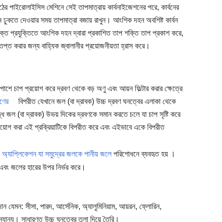
াঠের পাইরোলাইসিস মেশিনে সেই তাপমাত্রায় কার্বনাইজেশনের পরে, কার্বনের
জেন ঢুকতে দেওয়ার সময় তাপমাত্রা বজায় রাখুন। আংশিক দহন অবশিষ্ট কার্বন
যুক্ত প্রযুক্তিতে আংশিক দহন দ্বারা প্রকাশিত তাপ শক্তি তাপ প্রকাশ করে,
্তপ্ত করার জন্য বাহ্যিক জ্বালানীর প্রয়োজনীয়তা হ্রাস করে।
পাশে চাপ প্রয়োগ করে দ্রবণ থেকে বড় অণু এবং আয়ন ফিল্টার করার ক্ষেত্রে
বণের
বিপরীত যেখানে জল (বা দ্রাবক) উচ্চ দ্রবণ ঘনত্বের এলাকা থেকে
্ধ জল (বা দ্রাবক) উভয় দিকের দ্রবণকে সমান করতে চলে যা চাপ সৃষ্টি করে
়োগ করা এই প্রক্রিয়াটিকে বিপরীত করে এবং এইভাবে একে বিপরীত
 অ্যাপ্লিকেশন যা সমুদ্রের জলকে পানীয় জলে
পরিশোধনে ব্যবহৃত হয় ।
াপ এবং জলের হারের উপর নির্ভর করে।
 যেমন: সীসা, পারদ, আর্সেনিক, অ্যালুমিনিয়াম, আয়রন, ফ্লোরিন,
্যান্য। সাধারণত উচ্চ ঘনত্বের তুলা দিয়ে তৈরি।