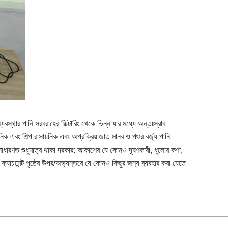
দী ব্যবস্থার পানি সরবরাহের ফিল্টারিং থেকে ভিন্ন যার মধ্যে অন্তঃস্রাব
়নিক এবং শিল্প রাসায়নিক এবং অপ্রক্রিয়াজাত মানব ও পশুর বর্জ্য পানি
 সাধারণত শুধুমাত্র থাকা দরকার: আকাশের যে কোনও দূষণকারী, ধুলোর কণা,
্যাচমেন্ট পৃষ্ঠের উপর/অভ্যন্তরে যে কোনও কিছুর জন্য ব্যবহার করা যেতে