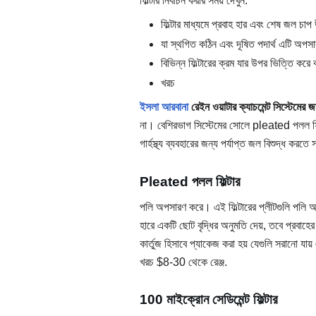
ফিল্টার নির্বাচন করার সময় দেখুন:
ফিল্টার মাধ্যমে প্রবাহ হার এবং শেষ জল চাপ
যা স্থগিত কঠিন এবং দূষিত পদার্থ এটি অপস
বিভিন্ন ফিল্টারের ক্রম যার উপর ভিত্তি কর
খরচ
ইসলা আরবানা
রেইন ওয়াটার ক্যাচমেন্ট সিস্টেমের জন্
না। বেশিরভাগ সিস্টেমের সোলে pleated পলল ফিল্টা
গার্হস্থ্য ব্যবহারের জন্য পর্যাপ্ত জল বিশুদ্ধ করত
Pleated পলল ফিল্টার
পলি অপসারণ করে। এই ফিল্টারের প্লীটগুলি পলি অপস
হারে একটি ছোট বৃদ্ধির অনুমতি দেয়, তবে প্রবাহে
কার্তুজ হিসাবে প্যাকেজ করা হয় যেগুলি সরানো যায় এ
খরচ $8-30 থেকে রেঞ্জ.
100 মাইক্রোন সেডিমেন্ট ফিল্টার