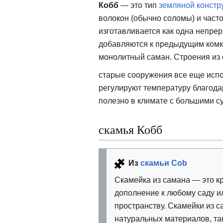
Кобб
— это тип
земляной констр
волокон (обычно соломы) и часто
изготавливается как одна непрер
добавляются к предыдущим комка
монолитный саман. Строения из 
старые сооружения все еще исп
регулируют температуру благода
полезно в климате с большими 
скамья Кобб
Из
скамьи Cob
Скамейка из самана — это к
дополнение к любому саду и
пространству. Скамейки из с
натуральных материалов, так