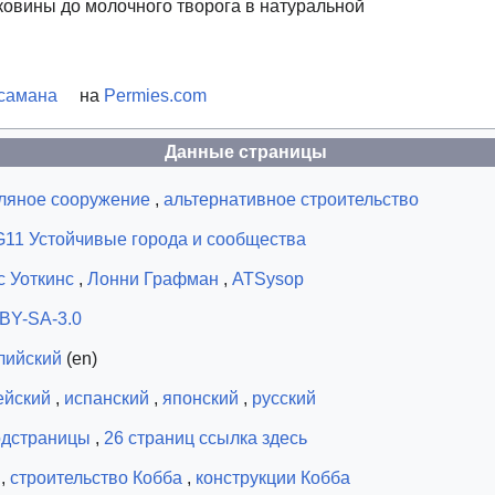
ковины до молочного творога в натуральной
 самана
на
Permies.com
Данные страницы
ляное сооружение
,
альтернативное строительство
11 Устойчивые города и сообщества
с Уоткинс
,
Лонни Графман
,
ATSysop
BY-SA-3.0
лийский
(en)
ейский
,
испанский
,
японский
,
русский
одстраницы
,
26 страниц ссылка здесь
,
строительство Кобба
,
конструкции Кобба