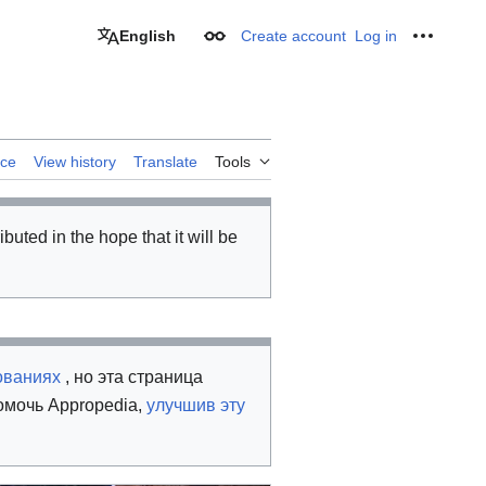
English
Create account
Log in
Appearance
Personal
rce
View history
Translate
Tools
ributed in the hope that it will be
ованиях
, но эта страница
омочь Appropedia,
улучшив эту