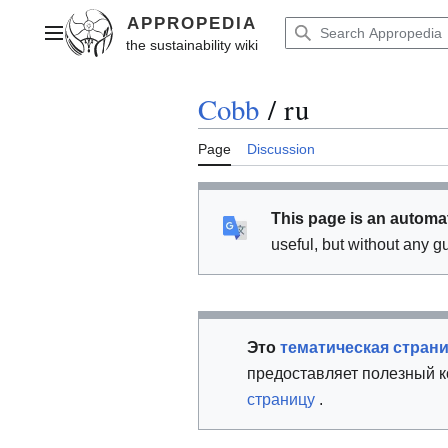
Jump
to
Main menu
content
Cobb
/
ru
Page
Discussion
This page is an automat
useful, but without any g
Это
тематическая стран
предоставляет полезный к
страницу
.