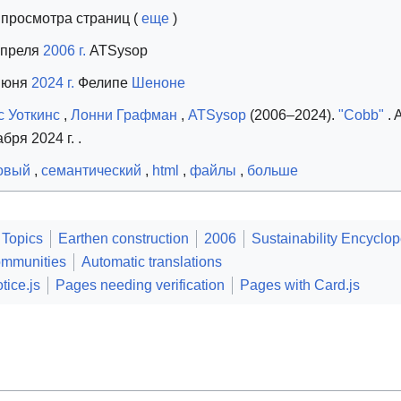
 просмотра страниц (
еще
)
апреля
2006
г.
ATSysop
июня
2024 г.
Фелипе
Шеноне
с Уоткинс
,
Лонни Графман
,
ATSysop
(2006–2024).
"Cobb"
. 
абря 2024 г.
.
овый
,
семантический
,
html
,
файлы
,
больше
Topics
Earthen construction
2006
Sustainability Encyclo
ommunities
Automatic translations
tice.js
Pages needing verification
Pages with Card.js