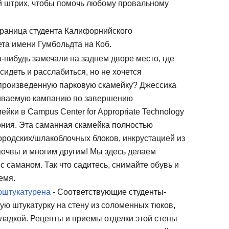
й штрих, чтобы помочь любому провальному
траница студента Калифорнийского
та имени Гумбольдта на Коб.
а-нибудь замечали на заднем дворе место, где
сидеть и расслабиться, но не хочется
произведенную парковую скамейку? Джессика
иваемую кампанию по завершению
йки в Campus Center for Appropriate Technology
рния. Эта саманная скамейка полностью
ородских/шлакоблочных блоков, инкрустацией из
почвы и многим другим! Мы здесь делаем
 с саманом. Так что садитесь, снимайте обувь и
емя.
оштукатурена
- Соответствующие студенты-
ую штукатурку на стену из соломенных тюков,
ладкой. Рецепты и приемы отделки этой стены