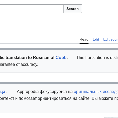
Search
Read
Edit
Edit sou
ic translation to Russian of
Cobb
.
This translation is dist
uarantee of accuracy.
ица
.
Appropedia фокусируется на
оригинальных исслед
онтекст и помогает ориентироваться на сайте. Вы можете п