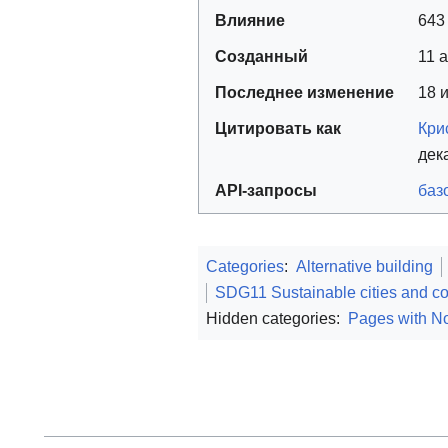
Влияние
643
Созданный
11 
Последнее изменение
18 
Цитировать как
Кри
дек
API-запросы
баз
Categories
:
Alternative building
SDG11 Sustainable cities and c
Hidden categories:
Pages with No