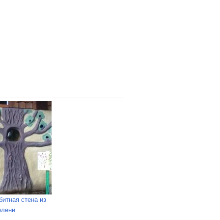
битная стена из
елени