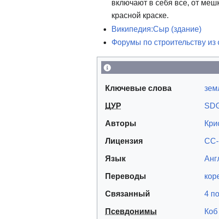
включают в себя все, от меш
красной краске.
Википедия:Сыр (здание)
Форумы по строительству из
Ключевые слова
зем
ЦУР
SDG
Авторы
Кри
Лицензия
CC-
Язык
Анг
Переводы
кор
Связанный
4 п
Псевдонимы
Коб