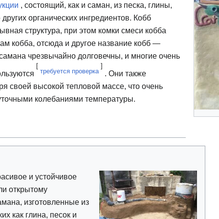
укции
, состоящий, как и саман, из песка, глины,
 других органических ингредиентов. Кобб
ывная структура, при этом комки смеси кобба
м кобба, отсюда и другое название кобб —
самана чрезвычайно долговечны, и многие очень
[
]
требуется проверка
ользуются
. Они также
ря своей высокой тепловой массе, что очень
суточными колебаниями температуры.
расивое и устойчивое
ли открытому
амана, изготовленные из
их как глина, песок и