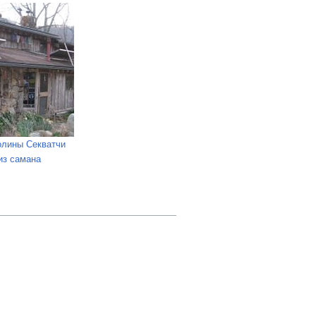
олины Секватчи
из самана