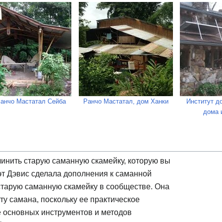
Ранчо Мастатал Сейба
Ранчо Мастатал, дом Ханки
Институт д
дома 
чинить старую саманную скамейку, которую вы
эт Дэвис сделала дополнения к саманной
старую саманную скамейку в сообществе. Она
у самана, поскольку ее практическое
 основных инструментов и методов