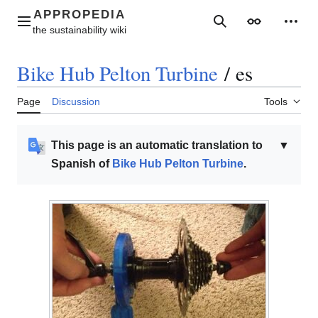
Jump
to
Main menu
Search
Appearance
Perso
content
Bike Hub Pelton Turbine
/
es
Page
Discussion
Tools
This page is an automatic translation to
▼
Spanish of
Bike Hub Pelton Turbine
.