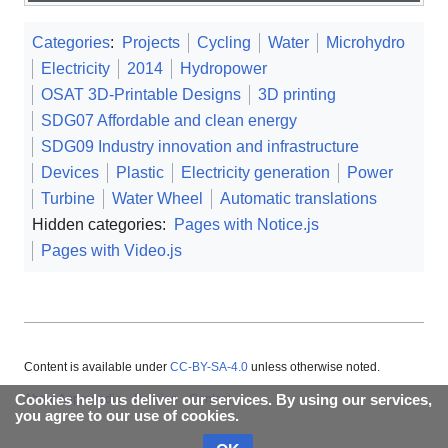
Categories
:
Projects
Cycling
Water
Microhydro
Electricity
2014
Hydropower
OSAT 3D-Printable Designs
3D printing
SDG07 Affordable and clean energy
SDG09 Industry innovation and infrastructure
Devices
Plastic
Electricity generation
Power
Turbine
Water Wheel
Automatic translations
Hidden categories:
Pages with Notice.js
Pages with Video.js
Content is available under
CC-BY-SA-4.0
unless otherwise noted.
Cookies help us deliver our services. By using our services,
About Appropedia
Policies
Contact
you agree to our use of cookies.