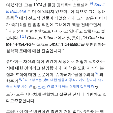
인
여겼지만, 그는 1974년 환경 경제학
베스트셀러
Small
Is Beautiful
로 더 잘 알려져 있으며 , 이 책으로 그는 생태
W
운동
에서 선도적 인물이 되었습니다 .그의 딸은 아버지
가 죽기 5일 전 임종 직전에 그녀에게 책을 건네주면서
"내 인생이 이런 방향으로 나아가고 있다"고 말했다고 썼
[
1
]
습니다.
Chicago Tribune
에서 썼 듯이
, "A Guide for
the Perplexed는 실제로 Small Is Beautiful을
뒷받침하는
철학적 토대에 대한 진술입니다
."
슈마허는 자신의 책이 인간이 세상에서 어떻게 살아가는
지에 대한 것이라고 설명합니다. 이 책은 또한 지식의 본
W
질과 조직에 대한 논문이며, 슈마허가 "물질주의적
과
W "라고 부르는 것에 대한 일종의 공격이기도 합니다. 슈마
학주의
허는 서구 사상
W
W 를 지배하는 현재의 철학적
W
와
과학
'지
도'가
모두 지나치게 편협하고 잘못된 전제에 기반하고 있
다고
주장합니다 .
그러나 이 책은 비판적인 측면이 거의 없다. 슈마허는 책