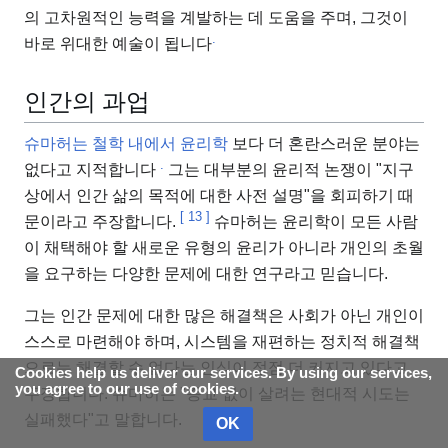
의 고차원적인 능력을 계발하는 데 도움을 주며, 그것이
.
바로 위대한 예술이 됩니다
인간의 과업
슈마허는 철학 내에서 윤리학
보다 더 혼란스러운 분야는
.
없다고 지적합니다
그는 대부분의 윤리적 논쟁이 "지구
상에서 인간 삶의 목적에 대한 사전 설명"을 회피하기 때
[
13
]
문이라고 주장합니다.
슈마허는 윤리학이 모든 사람
이 채택해야 할 새로운 유형의 윤리가 아니라 개인의 초월
을 요구하는 다양한 문제에 대한 연구라고 믿습니다.
그는 인간 문제에 대한 많은 해결책은 사회가 아닌 개인이
스스로 마련해야 하며, 시스템을 재편하는 정치적 해결책
으로는 해결할 수 없다는 인식이 점점 더 커지고 있다고
Cookies help us deliver our services. By using our services,
you agree to our use of cookies.
주장합니다. 슈마허는 "종교 없이 살려는 현대적 시도는
실패했다"고 말합니다.
OK