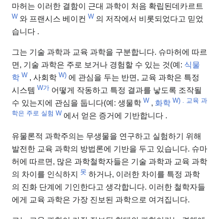
마허는 이러한 결함이
근대 과학이 처음 확립된데카르트
W
W
와 프랜시스 베이컨
의 저작에서 비롯되었다고 믿었
습니다 .
그는 기술 과학과 교육 과학을 구분합니다. 슈마허에 따르
면, 기술 과학은 주로 보거나 경험할 수 있는 것(예:
식물
W
W)
학
, 사회학
에 관심을 두는 반면, 교육 과학은 특정
W가
시스템
어떻게 작동하고 특정 결과를 낳도록 조작될
W
W) . 교육 과
수 있는지에 관심을 둡니다(예: 생물학
,
화학
학은 주로 실험
W
에서 얻은 증거에 기반합니다
.
유물론적 과학주의는 무생물을 연구하고 실험하기 위해
발전한 교육 과학의 방법론에 기반을 두고 있습니다. 슈마
허에 따르면, 많은 과학철학자들은 기술 과학과 교육 과학
못
의 차이를 인식하지
하거나, 이러한 차이를 특정 과학
의 진화 단계에 기인한다고 생각합니다. 이러한 철학자들
에게 교육 과학은 가장 진보된 과학으로 여겨집니다.