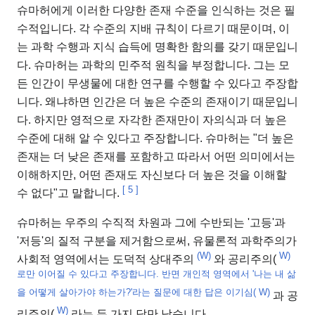
슈마허에게 이러한 다양한 존재 수준을 인식하는 것은 필
수적입니다. 각 수준의 지배 규칙이 다르기 때문이며, 이
는 과학 수행과 지식 습득에 명확한 함의를 갖기 때문입니
다. 슈마허는 과학의 민주적 원칙을 부정합니다. 그는 모
든 인간이 무생물에 대한 연구를 수행할 수 있다고 주장합
니다. 왜냐하면 인간은 더 높은 수준의 존재이기 때문입니
다. 하지만 영적으로 자각한 존재만이 자의식과 더 높은
수준에 대해 알 수 있다고 주장합니다. 슈마허는 "더 높은
존재는 더 낮은 존재를 포함하고 따라서 어떤 의미에서는
이해하지만, 어떤 존재도 자신보다 더 높은 것을 이해할
[
5
]
수 없다"고 말합니다.
슈마허는 우주의 수직적 차원과 그에 수반되는 '고등'과
'저등'의 질적 구분을 제거함으로써, 유물론적 과학주의가
(W)
W)
사회적 영역에서는 도덕적 상대주의
와 공리주의(
로만 이어질 수 있다고 주장합니다. 반면 개인적 영역에서 '나는 내 삶
을 어떻게 살아가야 하는가?'라는 질문에 대한 답은 이기심(
W)
과 공
W)
리주의(
라는 두 가지 답만 남습니다
.