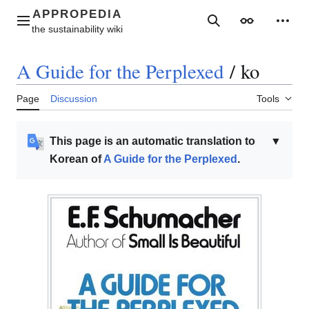
Jump
to
Main menu
Search
Appearance
Perso
content
A Guide for the Perplexed
/
ko
Page
Discussion
Tools
This page is an automatic translation to
▼
Korean of
A Guide for the Perplexed
.