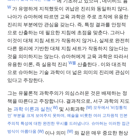
에 기초하고 있으며
, 데이비드 흄
W
가 유명하게 지적했듯이 귀납은 진리와 동일하지 않다.
나아가 슈마허에 따르면 교육 과학은 주로 조작에 유용한
진리의 부분에만 관심을 갖는다. 즉, 특정 결과를 안정적
으로 산출하는 데 필요한 지침에 초점을 맞춘다. 그러나
이것이 대체 지침 세트가 작동하지 않거나, 실제로 완전히
다른 원리에 기반한 대체 지침 세트가 작동하지 않는다는
것을 의미하지는 않는다. 슈마허에게 교육 과학은 따라서
W를
유용한 이론, 즉 실용적 진리
산출한다 . 이와 대조적
으로 슈마허는 기술 과학이 더 넓은 의미의 진리에 관심이
있다고 주장한다.
그는 유물론적 과학주의가 의심스러운 것은 배제하는 정
책을 따른다고 주장합니다. 결과적으로, 서구 과학의 지도
W)
(W) 모두에서 '비정통적
는
과학 이론과 실천(
및 사회과학
인' 부분을 크게 보여주지 못하며, 예술을 비롯한 여러 고차원적 인본
주의적 특성에 대한 완전한 무시를 드러냅니다. 슈마허는 이러한 접근
방식이 아름다움
(W)
(W)
이나 의미
와 같은 매우 중요한 현상