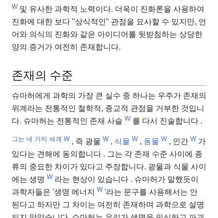
W
및 유사한 과학적 노력이다. 더욱이 진화론을 사용하여
진화에 대한 보다 "상식적인" 관점을 묘사할 수 있지만, 언
어와 의식의 진화와 같은 아이디어를 뒷받침하는 상당한
양의 증거가 여전히 존재합니다.
존재의 수준
슈마허에게 과학의 가장 큰 실수 중 하나는 우주가 존재의
위계라는 전통적인 철학적, 종교적 관점을 거부한 것입니
W
다. 슈마허는 전통적인 존재 사슬
를 다시 진술합니다 .
그는 네 가지 세계 W
W
W
W
W
, 즉 광물
,
식물
,
동물
, 인간
가
있다는 견해에 동의합니다 . 그는 각 존재 수준 사이에 종
류의 중요한 차이가 있다고 주장합니다. 광물과 식물 사이
W
에는 생명
라는 현상이 있습니다
. 슈마허가 말했듯이
W
과학자들은 '생명 에너지
'라는 문구를 사용해서는 안
된다고 하지만 그 차이는 여전히 존재하며 과학으로 설명
되지 않았습니다. 슈마허는 우리가 생명을 인식하고 파괴