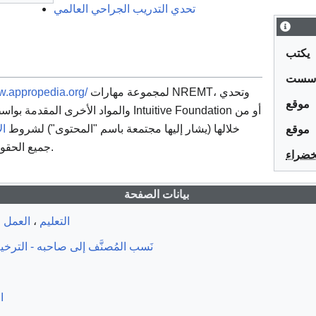
تحدي التدريب الجراحي العالمي
يكتب
أسست
w.appropedia.org/
لمجموعة مهارات NREMT، وتحدي
موقع
خلالها (يشار إليها مجتمعة باسم "المحتوى") لشروط
ال
موقع
Intuitive Foundation, Inc. جميع الحقوق محفوظة.
خضراء
بيانات الصفحة
العمل 
،
التعليم
نَسب المُصنَّف إلى صاحبه - الترخيص 
ا