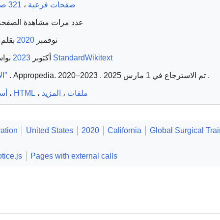
321 صفحة رابط هنا
،
3 صفحات فرعية
8 عدد مرات مشاهدة الصفحة (
بقلم
2020
9 نوفمبر
بوا
2023
23 أكتوبر
روبوت StandardWikitext
"الأساس البديهي"
. Appropedia. 2020–2023
. تم الاسترجاع في 1 مارس 2025
.
أس
،
HTML
،
المزيد
،
ملفات
ation
United States
2020
California
Global Surgical Tra
tice.js
Pages with external calls