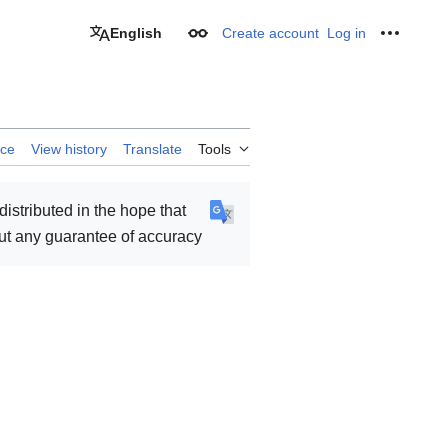
English
Create account
Log in
Appearance
Personal
rce
View history
Translate
Tools
 distributed in the hope that
hout any guarantee of accuracy.