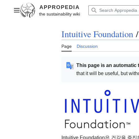
Jump
to
Main menu
content
Intuitive Foundation
/
Page
Discussion
This page is an automatic 
that it will be useful, but wi
Intuitive Foundation은 