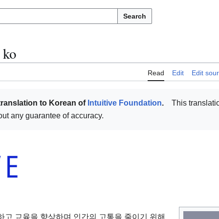
Search
ko
Read
Edit
Edit sou
translation to Korean of
Intuitive Foundation
.
This translati
thout any guarantee of accuracy.
건강을 증진하고 교육을 향상하며 인간의 고통을 줄이기 위해