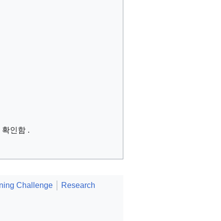
일에 확인함
.
ining Challenge
Research