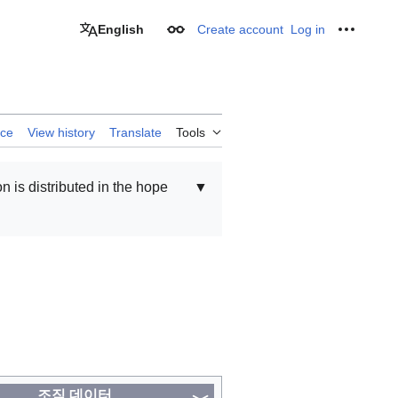
English
Create account
Log in
Appearance
Personal
rce
View history
Translate
Tools
on is distributed in the hope
▼
조직 데이터