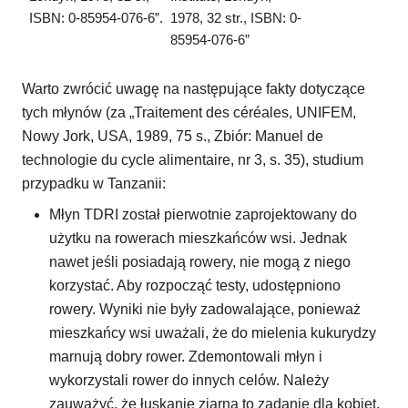
ISBN: 0-85954-076-6”.
1978, 32 str., ISBN: 0-
85954-076-6”
Warto zwrócić uwagę na następujące fakty dotyczące
tych młynów (za „Traitement des céréales, UNIFEM,
Nowy Jork, USA, 1989, 75 s., Zbiór: Manuel de
technologie du cycle alimentaire, nr 3, s. 35), studium
przypadku w Tanzanii:
Młyn TDRI został pierwotnie zaprojektowany do
użytku na rowerach mieszkańców wsi. Jednak
nawet jeśli posiadają rowery, nie mogą z niego
korzystać. Aby rozpocząć testy, udostępniono
rowery. Wyniki nie były zadowalające, ponieważ
mieszkańcy wsi uważali, że do mielenia kukurydzy
marnują dobry rower. Zdemontowali młyn i
wykorzystali rower do innych celów. Należy
zauważyć, że łuskanie ziarna to zadanie dla kobiet,