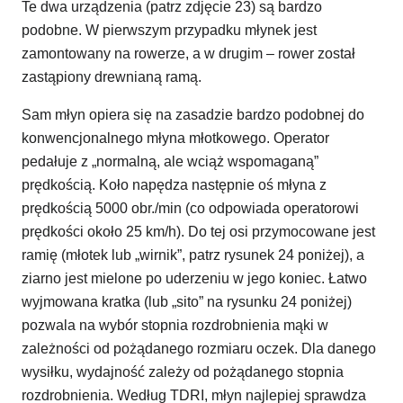
Te dwa urządzenia (patrz zdjęcie 23) są bardzo
podobne. W pierwszym przypadku młynek jest
zamontowany na rowerze, a w drugim – rower został
zastąpiony drewnianą ramą.
Sam młyn opiera się na zasadzie bardzo podobnej do
konwencjonalnego młyna młotkowego. Operator
pedałuje z „normalną, ale wciąż wspomaganą”
prędkością. Koło napędza następnie oś młyna z
prędkością 5000 obr./min (co odpowiada operatorowi
prędkości około 25 km/h). Do tej osi przymocowane jest
ramię (młotek lub „wirnik”, patrz rysunek 24 poniżej), a
ziarno jest mielone po uderzeniu w jego koniec. Łatwo
wyjmowana kratka (lub „sito” na rysunku 24 poniżej)
pozwala na wybór stopnia rozdrobnienia mąki w
zależności od pożądanego rozmiaru oczek. Dla danego
wysiłku, wydajność zależy od pożądanego stopnia
rozdrobnienia. Według TDRI, młyn najlepiej sprawdza