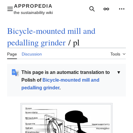
Jump
to
Main menu
Search
Appearance
Perso
content
Bicycle-mounted mill and
pedalling grinder
/
pl
Page
Discussion
Tools
This page is an automatic translation to
▼
Polish of
Bicycle-mounted mill and
pedalling grinder
.