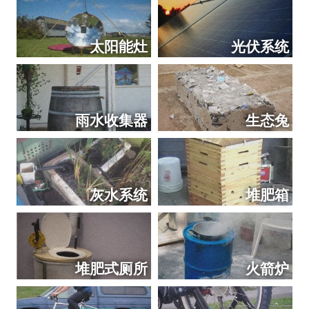
太阳能灶
光伏系统
雨水收集器
生态兔
灰水系统
堆肥箱
堆肥式厕所
火箭炉