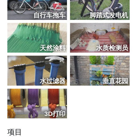
自行车拖车
脚踏式发电机
天然涂料
水质检测员
水过滤器
垂直花园
3D打印
项目