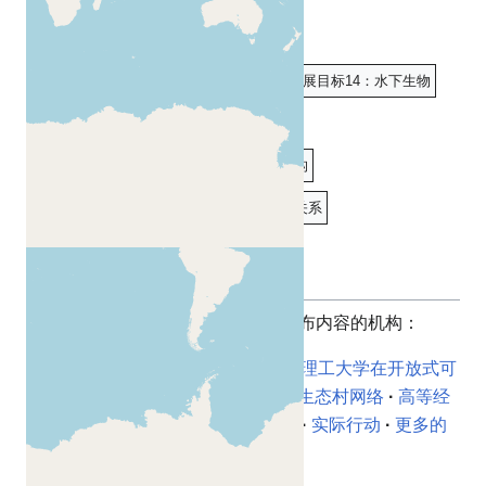
可持续发展目标12：负责任的消费和生产
可持续发展目标13：气候行动
可持续发展目标14：水下生物
可持续发展目标15 陆地生物
可持续发展目标16：和平、正义和强大机构
可持续发展目标17：促进目标实现的伙伴关系
组织
以下是一些选择在 Appropedia 上发布内容的机构：
加州州立理工大学洪堡分校
密歇根理工大学在开放式可
持续技术领域
天主教救济会
全球生态村网络
高等经
济与商业学院
直觉基础
时尚革命
实际行动
更多的
我们的服务