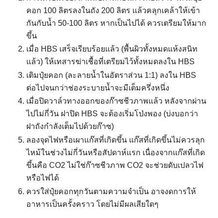
คอก 100 ลิตรลงในถัง 200 ลิตร แล้วคลุกเคล้าให้เข้า
กันกับน้ำ 50-100 ลิตร หากเป็นไปได้ ควรเตรียมให้มาก
ขึ้น
เมื่อ HBS เสร็จเรียบร้อยแล้ว (พื้นผิวทั้งหมดแห้งสนิท
แล้ว) ให้เทสารฆ่าเชื้อที่เตรียมไว้ทั้งหมดลงใน HBS
เติมปุ๋ยคอก (ละลายน้ำในอัตราส่วน 1:1) ลงใน HBS
ต่อไปจนกว่าช่องระบายน้ำจะมีเต็มครึ่งหนึ่ง
เมื่อปิดวาล์วทางออกของก๊าซชีวภาพแล้ว หลังจากผ่าน
ไปไม่กี่วัน ฝาปิด HBS จะต้องเริ่มโป่งพอง (บ่งบอกว่า
ฝาถังกำลังเต็มไปด้วยก๊าซ)
ลองจุดไฟหรือเผาแก๊สที่เกิดขึ้น แก๊สที่เกิดขึ้นไม่ควรลุก
ไหม้ในช่วงไม่กี่วันหรือสัปดาห์แรก เนื่องจากแก๊สที่เกิด
ขึ้นคือ CO2 ไม่ใช่ก๊าซชีวภาพ CO2 จะช่วยดับเปลวไฟ
หรือไฟได้
ควรใส่ปุ๋ยคอกทุกวันตามความจำเป็น อาจงดการให้
อาหารเป็นครั้งคราว โดยไม่มีผลเสียใดๆ