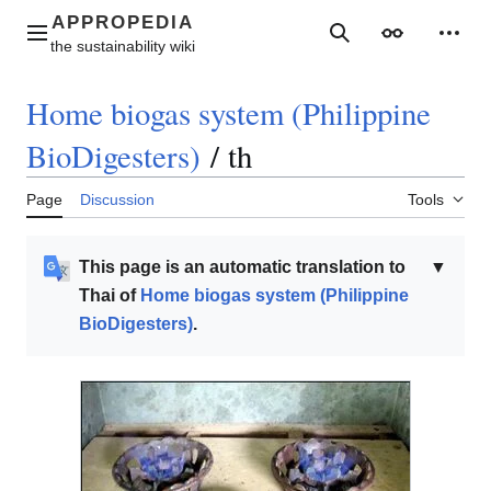
Jump
to
Main menu
Search
Appearance
Perso
content
Home biogas system (Philippine
BioDigesters)
/
th
Page
Discussion
Tools
This page is an automatic translation to
▼
Thai of
Home biogas system (Philippine
BioDigesters)
.