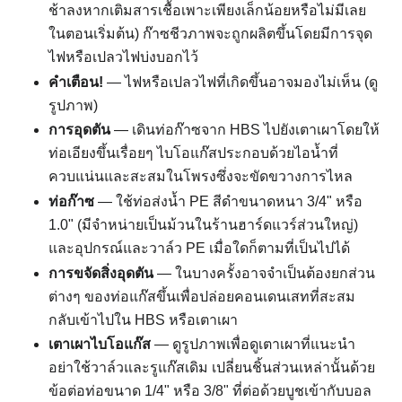
ช้าลงหากเติมสารเชื้อเพาะเพียงเล็กน้อยหรือไม่มีเลย
ในตอนเริ่มต้น) ก๊าซชีวภาพจะถูกผลิตขึ้นโดยมีการจุด
ไฟหรือเปลวไฟบ่งบอกไว้
คำเตือน!
— ไฟหรือเปลวไฟที่เกิดขึ้นอาจมองไม่เห็น (ดู
รูปภาพ)
การอุดตัน
— เดินท่อก๊าซจาก HBS ไปยังเตาเผาโดยให้
ท่อเอียงขึ้นเรื่อยๆ ไบโอแก๊สประกอบด้วยไอน้ำที่
ควบแน่นและสะสมในโพรงซึ่งจะขัดขวางการไหล
ท่อก๊าซ
— ใช้ท่อส่งน้ำ PE สีดำขนาดหนา 3/4" หรือ
1.0" (มีจำหน่ายเป็นม้วนในร้านฮาร์ดแวร์ส่วนใหญ่)
และอุปกรณ์และวาล์ว PE เมื่อใดก็ตามที่เป็นไปได้
การขจัดสิ่งอุดตัน
— ในบางครั้งอาจจำเป็นต้องยกส่วน
ต่างๆ ของท่อแก๊สขึ้นเพื่อปล่อยคอนเดนเสทที่สะสม
กลับเข้าไปใน HBS หรือเตาเผา
เตาเผาไบโอแก๊ส
— ดูรูปภาพเพื่อดูเตาเผาที่แนะนำ
อย่าใช้วาล์วและรูแก๊สเดิม เปลี่ยนชิ้นส่วนเหล่านั้นด้วย
ข้อต่อท่อขนาด 1/4" หรือ 3/8" ที่ต่อด้วยบูชเข้ากับบอล