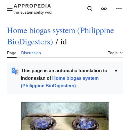
Jump
to
Main menu
Search
Appearance
Perso
content
Home biogas system (Philippine
BioDigesters)
/
id
Page
Discussion
Tools
This page is an automatic translation to
▼
Indonesian of
Home biogas system
(Philippine BioDigesters)
.