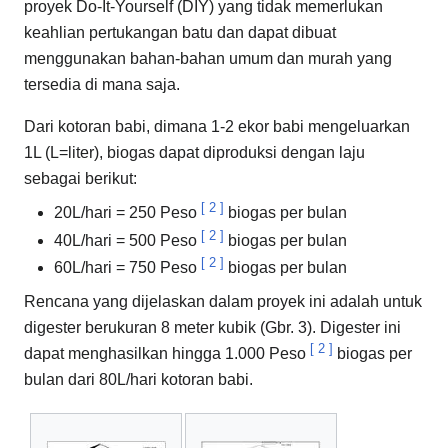
proyek Do-It-Yourself (DIY) yang tidak memerlukan
keahlian pertukangan batu dan dapat dibuat
menggunakan bahan-bahan umum dan murah yang
tersedia di mana saja.
Dari kotoran babi, dimana 1-2 ekor babi mengeluarkan
1L (L=liter), biogas dapat diproduksi dengan laju
sebagai berikut:
[
2
]
20L/hari = 250 Peso
biogas per bulan
[
2
]
40L/hari = 500 Peso
biogas per bulan
[
2
]
60L/hari = 750 Peso
biogas per bulan
Rencana yang dijelaskan dalam proyek ini adalah untuk
digester berukuran 8 meter kubik (Gbr. 3). Digester ini
[
2
]
dapat menghasilkan hingga 1.000 Peso
biogas per
bulan dari 80L/hari kotoran babi.