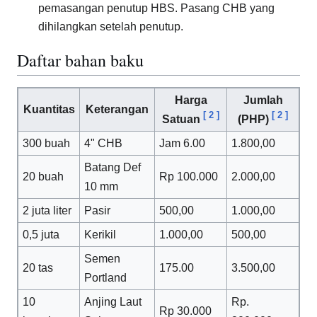
pemasangan penutup HBS. Pasang CHB yang
dihilangkan setelah penutup.
Daftar bahan baku
Harga
Jumlah
Kuantitas
Keterangan
[
2
]
[
2
]
Satuan
(PHP)
300 buah
4" CHB
Jam 6.00
1.800,00
Batang Def
20 buah
Rp 100.000
2.000,00
10 mm
2 juta liter
Pasir
500,00
1.000,00
0,5 juta
Kerikil
1.000,00
500,00
Semen
20 tas
175.00
3.500,00
Portland
10
Anjing Laut
Rp.
Rp 30.000