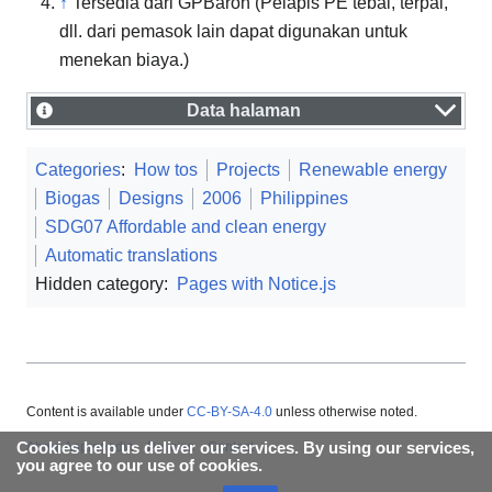
↑
Tersedia dari GPBaron (Pelapis PE tebal, terpal,
dll. dari pemasok lain dapat digunakan untuk
menekan biaya.)
Data halaman
Categories
:
How tos
Projects
Renewable energy
Biogas
Designs
2006
Philippines
SDG07 Affordable and clean energy
Automatic translations
Hidden category:
Pages with Notice.js
Content is available under
CC-BY-SA-4.0
unless otherwise noted.
Cookies help us deliver our services. By using our services,
About Appropedia
Policies
Contact
you agree to our use of cookies.