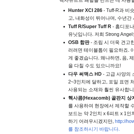
헥사유르트 패널을 만드는 데 사용할
Hunter XCI 286
- Tuff-R과
고, 내화성이 뛰어나며, 수년간 
Tuff R/Super Tuff R
- 홈디포
유닛입니다. 저희 Strong Ang
OSB 합판
- 조립 시 더욱 견고
러려면 테이블톱이 필요하죠. 
게 좋겠습니다. 왜냐하면, 음, 
을 다칠 수도 있으니까요!
다우 써맥스 HD
- 고급 사양의
2~3인치에 달하고, 포일 표면
사용되는 소재와 훨씬 유사합니
헥사콤(Hexacomb) 골판지 상
를 사용하여 현장에서 제작할 수 
보드는 약 2인치 x 6피트 x 
하기 어려우시겠지만,
http://
를 참조하시기 바랍니다.