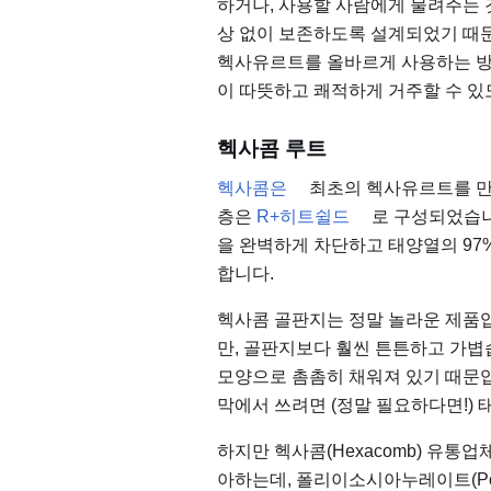
하거나, 사용할 사람에게 물려주는 
상 없이 보존하도록 설계되었기 때문
헥사유르트를 올바르게 사용하는 방법
이 따뜻하고 쾌적하게 거주할 수 있
헥사콤 루트
헥사콤은
최초의 헥사유르트를 만
층은
R+히트쉴드
로 구성되었습니다
을 완벽하게 차단하고 태양열의 97
합니다.
헥사콤 골판지는 정말 놀라운 제품입
만, 골판지보다 훨씬 튼튼하고 가볍
모양으로 촘촘히 채워져 있기 때문입
막에서 쓰려면 (정말 필요하다면!) 
하지만 헥사콤(Hexacomb) 유통업
아하는데, 폴리이소시아누레이트(Polyi