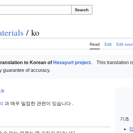
Search
terials
/
ko
Read
Edit
Edit sou
translation to Korean of
Hexayurt project
.
This translation is
ny guarantee of accuracy.
u
/tr
석
과 매우 밀접한 관련이 있습니다
.
기초