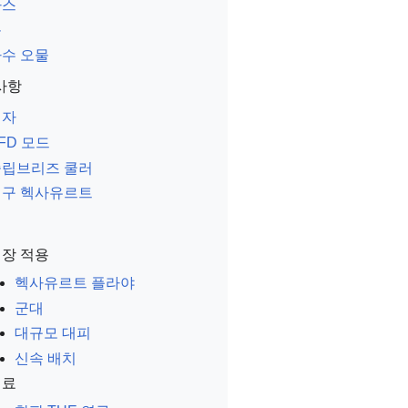
가스
물
수 오물
사항
액자
FD 모드
슬립브리즈 쿨러
영구 헥사유르트
장 적용
헥사유르트 플라야
군대
대규모 대피
신속 배치
재료