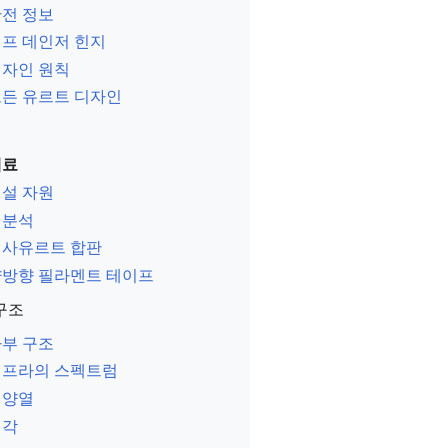
전 정보
프 데인저 힌지
자인 원칙
든 유르트 디자인
재료
설 자원
열분석
헥사유르트 합판
방향 필라멘트 테이프
구조
부 구조
인프라의 스펙트럼
태양열
냉각