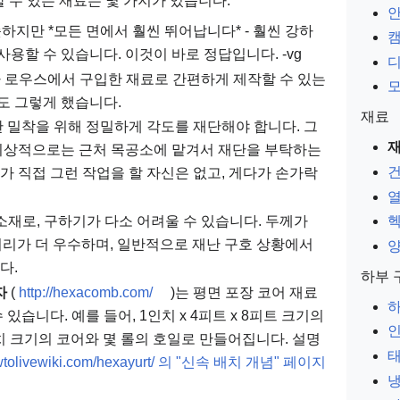
 수 있는 재료는 몇 가지가 있습니다.
안
 비슷하지만 *모든 면에서 훨씬 뛰어납니다* - 훨씬 강하
캠
사용할 수 있습니다. 이것이 바로 정답입니다. -vg
디
나 로우스에서 구입한 재료로 간편하게 제작할 수 있는
모
el도 그렇게 했습니다.
재료
한 밀착을 위해 정밀하게 각도를 재단해야 합니다. 그
이상적으로는 근처 목공소에 맡겨서 재단을 부탁하는
건
제가 직접 그런 작업을 할 자신은 없고, 게다가 손가락
 소재로, 구하기가 다소 어려울 수 있습니다. 두께가
 처리가 더 우수하며, 일반적으로 재난 구호 상황에서
양
다.
하부 
자
(
http://hexacomb.com/
)는 평면 포장 코어 재료
하
있습니다. 예를 들어, 1인치 x 4피트 x 8피트 크기의
1인치 크기의 코어와 몇 롤의 호일로 만들어집니다. 설명
howtolivewiki.com/hexayurt/ 의 "신속 배치 개념" 페이지