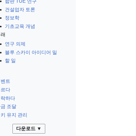
합판 TUE 연구
건설업자 토론
정보학
기초교육 개념
미래
연구 의제
블루 스카이 아이디어 밀
할 일
이벤트
누르다
연락하다
금 조달
키 유지 관리
다운로드 ▼