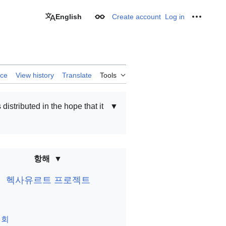
English
Create account
Log in
Appearance
Personal
rce
View history
Translate
Tools
 distributed in the hope that it
▼
항해
헥사유르트 프로젝트
집회