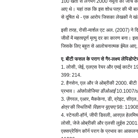
100 खेतों से लगभग 2000 नमूनों की जांच की
आए थे। यहां तक ​​कि इस शोध पत्र की भी बाद म
से दूषित थे - एक आरोप जिसका लेखकों ने ख
इसी तरह, रोसी-मार्शल एट अल. (2007) ने द
जीवों में महत्वपूर्ण मृत्यु दर का कारण बना।
जिसके लिए बहुत से आलोचनात्मक ईमेल आए, जि
ए. बीटी फसल के पराग से गैर-लक्ष्य लेपिडोप्टेर
1. लोसी, जेई, एलएस रेयर और एमई कार्टर 199
399: 214.
2. हैनसेन, एल और जे ओब्रीकी 2000. बीटी ट्
प्रभाव।
ओकोलोजिया
डीओआई
10.1007/s
3. ज़ेंगरल, एआर, मैककेना, डी, व्रेइट, सीए
क्षेत्र
की स्थितियों
विज्ञान यूएसए
98: 11908
4. स्टेनली-हॉर्न, जीपी डिवली, आरएल हेलमि
लोसी, जेजे ओब्रीकी और एलसी लुईस 2001. क्षे
एक्सप्रेसिंग कॉर्न पराग के प्रभाव का आक