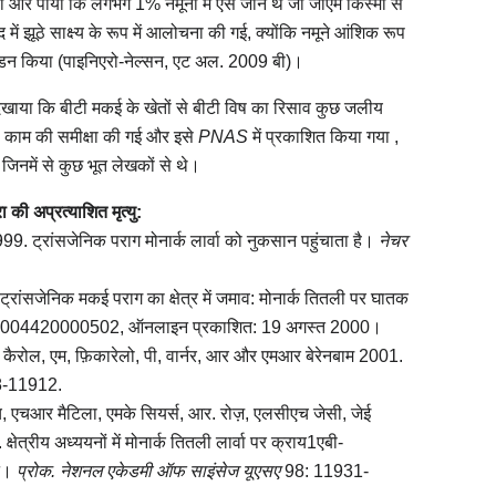
 और पाया कि लगभग 1% नमूनों में ऐसे जीन थे जो जीएम किस्मों से
ें झूठे साक्ष्य के रूप में आलोचना की गई, क्योंकि नमूने आंशिक रूप
ंडन किया (पाइनिएरो-नेल्सन, एट अल. 2009 बी)।
िखाया कि बीटी मकई के खेतों से बीटी विष का रिसाव कुछ जलीय
 इस काम की समीक्षा की गई और इसे
PNAS
में प्रकाशित किया गया ,
नमें से कुछ भूत लेखकों से थे।
ा की अप्रत्याशित मृत्यु:
9. ट्रांसजेनिक पराग मोनार्क लार्वा को नुकसान पहुंचाता है।
नेचर
रांसजेनिक मकई पराग का क्षेत्र में जमाव: मोनार्क तितली पर घातक
004420000502, ऑनलाइन प्रकाशित: 19 अगस्त 2000।
ल, कैरोल, एम, फ़िकारेलो, पी, वार्नर, आर और एमआर बेरेनबाम 2001.
-11912.
च, एचआर मैटिला, एमके सियर्स, आर. रोज़, एलसीएच जेसी, जेई
त्रीय अध्ययनों में मोनार्क तितली लार्वा पर क्राय1एबी-
लन।
प्रोक. नेशनल एकेडमी ऑफ साइंसेज यूएसए
98: 11931-