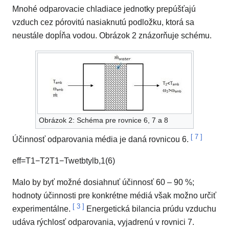
Mnohé odparovacie chladiace jednotky prepúšťajú
vzduch cez pórovitú nasiaknutú podložku, ktorá sa
neustále dopĺňa vodou. Obrázok 2 znázorňuje schému.
Obrázok 2: Schéma pre rovnice 6, 7 a 8
[
7
]
Účinnosť odparovania média je daná rovnicou 6.
e
f
f
=
T
1
−
T
2
T
1
−
T
w
e
t
b
ty
l
b
,
1
(6)
Malo by byť možné dosiahnuť účinnosť 60 – 90 %;
hodnoty účinnosti pre konkrétne médiá však možno určiť
[
3
]
experimentálne.
Energetická bilancia prúdu vzduchu
udáva rýchlosť odparovania, vyjadrenú v rovnici 7.