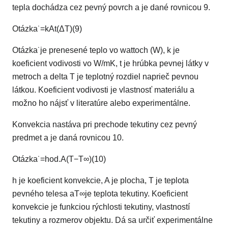
tepla dochádza cez pevný povrch a je dané rovnicou 9.
Otázka
˙
=
k
A
t
(
Δ
T
)
(9)
Otázka
˙
je prenesené teplo vo wattoch (W), k je
koeficient vodivosti vo W/mK, t je hrúbka pevnej látky v
metroch a delta T je teplotný rozdiel naprieč pevnou
látkou. Koeficient vodivosti je vlastnosť materiálu a
možno ho nájsť v literatúre alebo experimentálne.
Konvekcia nastáva pri prechode tekutiny cez pevný
predmet a je daná rovnicou 10.
Otázka
˙
=
hod.
A
(
T
−
T
∞
)
(10)
h je koeficient konvekcie, A je plocha, T je teplota
pevného telesa a
T
∞
je teplota tekutiny. Koeficient
konvekcie je funkciou rýchlosti tekutiny, vlastností
tekutiny a rozmerov objektu. Dá sa určiť experimentálne