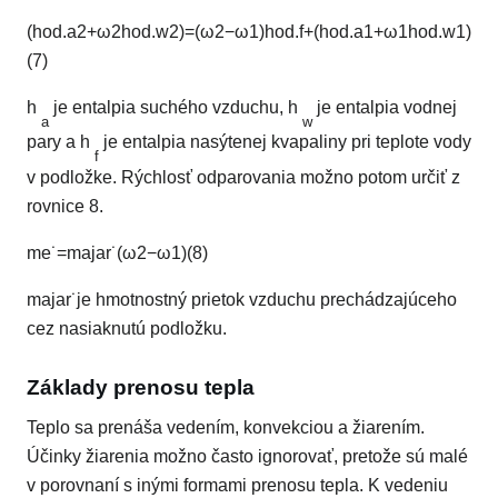
(
hod.
a
2
+
ω
2
hod.
w
2
)
=
(
ω
2
−
ω
1
)
hod.
f
+
(
hod.
a
1
+
ω
1
hod.
w
1
)
(7)
h
je entalpia suchého vzduchu, h
je entalpia vodnej
a
w
pary a h
je entalpia nasýtenej kvapaliny pri teplote vody
f
v podložke. Rýchlosť odparovania možno potom určiť z
rovnice 8.
m
e
˙
=
m
a
ja
r
˙
(
ω
2
−
ω
1
)
(8)
m
a
ja
r
˙
je hmotnostný prietok vzduchu prechádzajúceho
cez nasiaknutú podložku.
Základy prenosu tepla
Teplo sa prenáša vedením, konvekciou a žiarením.
Účinky žiarenia možno často ignorovať, pretože sú malé
v porovnaní s inými formami prenosu tepla. K vedeniu