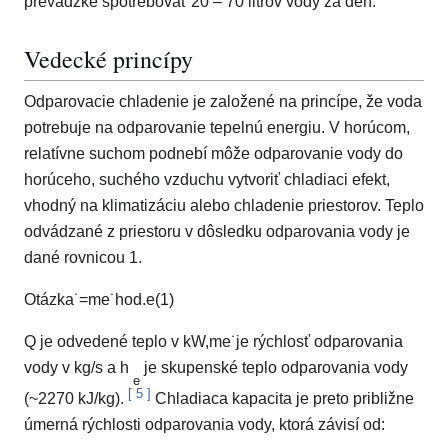
prevádzke spotrebovať 20 – 70 litrov vody za deň.
Vedecké princípy
Odparovacie chladenie je založené na princípe, že voda
potrebuje na odparovanie tepelnú energiu. V horúcom,
relatívne suchom podnebí môže odparovanie vody do
horúceho, suchého vzduchu vytvoriť chladiaci efekt,
vhodný na klimatizáciu alebo chladenie priestorov. Teplo
odvádzané z priestoru v dôsledku odparovania vody je
dané rovnicou 1.
Otázka
˙
=
m
e
˙
hod.
e
(1)
Q je odvedené teplo v kW,
m
e
˙
je rýchlosť odparovania
vody v kg/s a h
je skupenské teplo odparovania vody
e
[
5
]
(~2270 kJ/kg).
Chladiaca kapacita je preto približne
úmerná rýchlosti odparovania vody, ktorá závisí od: