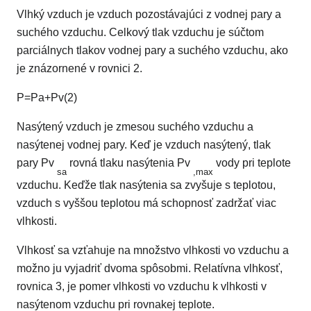
Vlhký vzduch je vzduch pozostávajúci z vodnej pary a
suchého vzduchu. Celkový tlak vzduchu je súčtom
parciálnych tlakov vodnej pary a suchého vzduchu, ako
je znázornené v rovnici 2.
P
=
P
a
+
P
v
(2)
Nasýtený vzduch je zmesou suchého vzduchu a
nasýtenej vodnej pary. Keď je vzduch nasýtený, tlak
pary Pv
rovná tlaku nasýtenia Pv
vody pri teplote
sa
,max
vzduchu. Keďže tlak nasýtenia sa zvyšuje s teplotou,
vzduch s vyššou teplotou má schopnosť zadržať viac
vlhkosti.
Vlhkosť sa vzťahuje na množstvo vlhkosti vo vzduchu a
možno ju vyjadriť dvoma spôsobmi. Relatívna vlhkosť,
rovnica 3, je pomer vlhkosti vo vzduchu k vlhkosti v
nasýtenom vzduchu pri rovnakej teplote.