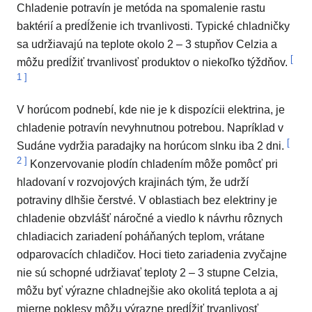
Chladenie potravín je metóda na spomalenie rastu
baktérií a predĺženie ich trvanlivosti. Typické chladničky
sa udržiavajú na teplote okolo 2 – 3 stupňov Celzia a
[
môžu predĺžiť trvanlivosť produktov o niekoľko týždňov.
1
]
V horúcom podnebí, kde nie je k dispozícii elektrina, je
chladenie potravín nevyhnutnou potrebou. Napríklad v
[
Sudáne vydržia paradajky na horúcom slnku iba 2 dni.
2
]
Konzervovanie plodín chladením môže pomôcť pri
hladovaní v rozvojových krajinách tým, že udrží
potraviny dlhšie čerstvé. V oblastiach bez elektriny je
chladenie obzvlášť náročné a viedlo k návrhu rôznych
chladiacich zariadení poháňaných teplom, vrátane
odparovacích chladičov. Hoci tieto zariadenia zvyčajne
nie sú schopné udržiavať teploty 2 – 3 stupne Celzia,
môžu byť výrazne chladnejšie ako okolitá teplota a aj
mierne poklesy môžu výrazne predĺžiť trvanlivosť