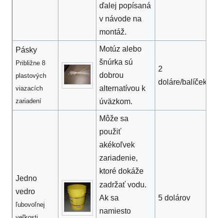
ďalej popísaná
v návode na
montáž.
Motúz alebo
Pásky
šnúrka sú
Približne 8
2
dobrou
plastových
doláre/balíček
alternatívou k
viazacích
zariadení
úväzkom.
Môže sa
použiť
akékoľvek
zariadenie,
ktoré dokáže
Jedno
zadržať vodu.
vedro
Ak sa
5 dolárov
ľubovoľnej
namiesto
veľkosti