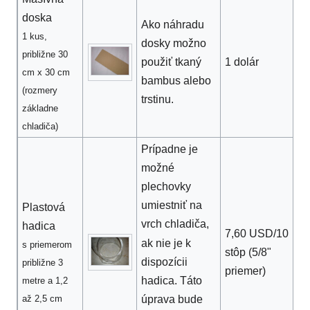
doska
Ako náhradu
1 kus,
dosky možno
približne 30
1 dolár
použiť tkaný
cm x 30 cm
bambus alebo
(rozmery
trstinu.
základne
chladiča)
Prípadne je
možné
plechovky
umiestniť na
Plastová
vrch chladiča,
hadica
7,60 USD/10
ak nie je k
s priemerom
stôp (5/8"
dispozícii
približne 3
priemer)
hadica. Táto
metre a 1,2
úprava bude
až 2,5 cm