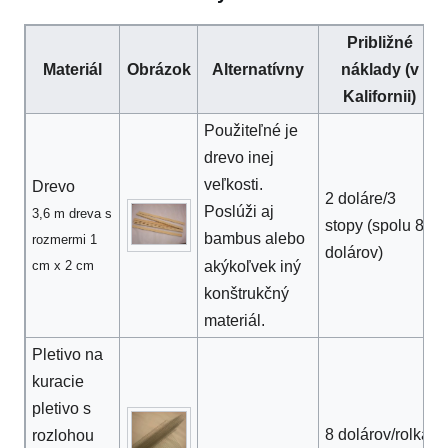
Približné
Materiál
Obrázok
Alternatívny
náklady (v
Kalifornii)
Použiteľné je
drevo inej
veľkosti.
Drevo
2 doláre/3
Poslúži aj
3,6 m dreva s
stopy (spolu 8
bambus alebo
rozmermi 1
dolárov)
akýkoľvek iný
cm x 2 cm
konštrukčný
materiál.
Pletivo na
kuracie
pletivo s
8 dolárov/rolka
rozlohou