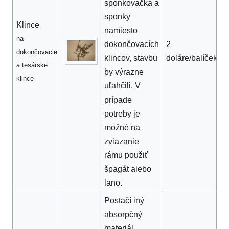
sponkovačka a
sponky
Klince
namiesto
na
2
dokončovacích
dokončovacie
doláre/balíček
klincov, stavbu
a tesárske
by výrazne
klince
uľahčili. V
prípade
potreby je
možné na
zviazanie
rámu použiť
špagát alebo
lano.
Postačí iný
absorpčný
materiál,