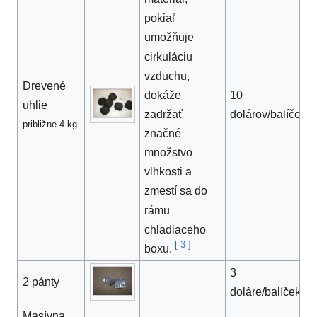
pokiaľ
umožňuje
cirkuláciu
vzduchu,
Drevené
dokáže
10
uhlie
zadržať
dolárov/balíček
približne 4 kg
značné
množstvo
vlhkosti a
zmestí sa do
rámu
chladiaceho
[
3
]
boxu.
3
2 pánty
doláre/balíček
Masívna