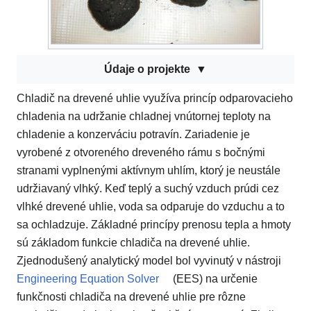
Údaje o projekte
Chladič na drevené uhlie využíva princíp odparovacieho
chladenia na udržanie chladnej vnútornej teploty na
chladenie a konzerváciu potravín. Zariadenie je
vyrobené z otvoreného dreveného rámu s bočnými
stranami vyplnenými aktívnym uhlím, ktorý je neustále
udržiavaný vlhký. Keď teplý a suchý vzduch prúdi cez
vlhké drevené uhlie, voda sa odparuje do vzduchu a to
sa ochladzuje. Základné princípy prenosu tepla a hmoty
sú základom funkcie chladiča na drevené uhlie.
Zjednodušený analytický model bol vyvinutý v nástroji
Engineering Equation Solver
(EES) na určenie
funkčnosti chladiča na drevené uhlie pre rôzne