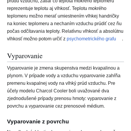
prúdu vzduchu, zatiaľ čo teplota mokrého teplomeru
reprezentuje teplotu aj vlhkosť. Teplotu mokrého
teplomeru možno merať umiestnením vlhkej handričky
na koniec teplomeru a nechaním vzduchu prúdiť cez ňu
počas odčítavania teploty. Relatívnu vlhkosť a absolútnu
vlhkosť možno potom určiť z
psychometrického grafu
.
Vyparovanie
Vyparovanie je zmena skupenstva medzi kvapalinou a
plynom. V prípade vody a vzduchu vyparovanie zahŕňa
premenu kvapalnej vody na vlhký prúd vzduchu. Pre
účely modelu Charcol Cooler boli uvažované dva
zjednodušené prípady prenosu hmoty: vyparovanie z
povrchu a vyparovanie cez prenosové médium.
Vyparovanie z povrchu