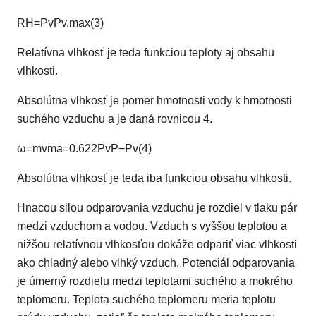
R
H
=
P
v
P
v
,
m
a
x
(3)
Relatívna vlhkosť je teda funkciou teploty aj obsahu
vlhkosti.
Absolútna vlhkosť je pomer hmotnosti vody k hmotnosti
suchého vzduchu a je daná rovnicou 4.
ω
=
m
v
m
a
=
0
.
6
2
2
P
v
P
−
P
v
(4)
Absolútna vlhkosť je teda iba funkciou obsahu vlhkosti.
Hnacou silou odparovania vzduchu je rozdiel v tlaku pár
medzi vzduchom a vodou. Vzduch s vyššou teplotou a
nižšou relatívnou vlhkosťou dokáže odpariť viac vlhkosti
ako chladný alebo vlhký vzduch. Potenciál odparovania
je úmerný rozdielu medzi teplotami suchého a mokrého
teplomeru. Teplota suchého teplomeru meria teplotu