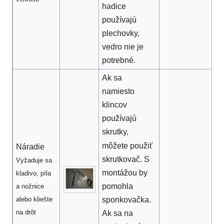
hadice
používajú
plechovky,
vedro nie je
potrebné.
Ak sa
namiesto
klincov
používajú
skrutky,
môžete použiť
Náradie
skrutkovač. S
Vyžaduje sa
montážou by
kladivo, píla
pomohla
a nožnice
alebo kliešte
sponkovačka.
na drôt
Ak sa na