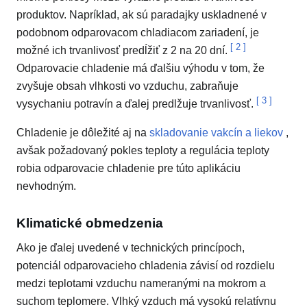
produktov. Napríklad, ak sú paradajky uskladnené v
podobnom odparovacom chladiacom zariadení, je
[
2
]
možné ich trvanlivosť predĺžiť z 2 na 20 dní.
Odparovacie chladenie má ďalšiu výhodu v tom, že
zvyšuje obsah vlhkosti vo vzduchu, zabraňuje
[
3
]
vysychaniu potravín a ďalej predlžuje trvanlivosť.
Chladenie je dôležité aj na
skladovanie vakcín a liekov
,
avšak požadovaný pokles teploty a regulácia teploty
robia odparovacie chladenie pre túto aplikáciu
nevhodným.
Klimatické obmedzenia
Ako je ďalej uvedené v technických princípoch,
potenciál odparovacieho chladenia závisí od rozdielu
medzi teplotami vzduchu nameranými na mokrom a
suchom teplomere. Vlhký vzduch má vysokú relatívnu