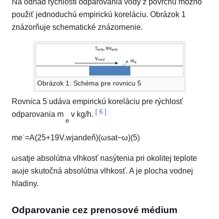
Na odhad rýchlosti odparovania vody z povrchu možno
použiť jednoduchú empirickú koreláciu. Obrázok 1
znázorňuje schematické znázornenie.
Obrázok 1: Schéma pre rovnicu 5
Rovnica 5 udáva empirickú koreláciu pre rýchlosť
[
6
]
odparovania m
v kg/h.
e
m
e
˙
=
A
(
2
5
+
1
9
V.
w
ja
n
deň
)
(
ω
s
a
t
−
ω
)
(5)
ω
s
a
t
je absolútna vlhkosť nasýtenia pri okolitej teplote
a
ω
je skutočná absolútna vlhkosť. A je plocha vodnej
hladiny.
Odparovanie cez prenosové médium