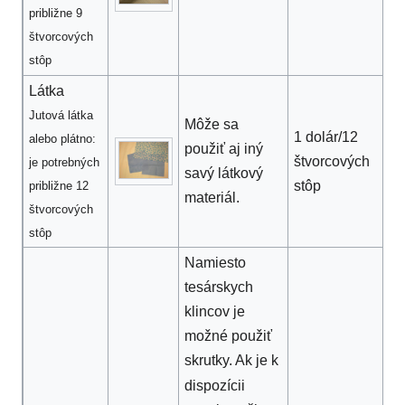
približne 9
štvorcových
stôp
Látka
Jutová látka
Môže sa
1 dolár/12
alebo plátno:
použiť aj iný
štvorcových
je potrebných
savý látkový
stôp
približne 12
materiál.
štvorcových
stôp
Namiesto
tesárskych
klincov je
možné použiť
skrutky. Ak je k
dispozícii