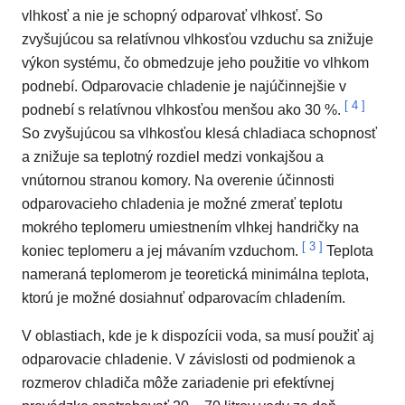
vlhkosť a nie je schopný odparovať vlhkosť. So
zvyšujúcou sa relatívnou vlhkosťou vzduchu sa znižuje
výkon systému, čo obmedzuje jeho použitie vo vlhkom
podnebí. Odparovacie chladenie je najúčinnejšie v
[
4
]
podnebí s relatívnou vlhkosťou menšou ako 30 %.
So zvyšujúcou sa vlhkosťou klesá chladiaca schopnosť
a znižuje sa teplotný rozdiel medzi vonkajšou a
vnútornou stranou komory. Na overenie účinnosti
odparovacieho chladenia je možné zmerať teplotu
mokrého teplomeru umiestnením vlhkej handričky na
[
3
]
koniec teplomeru a jej mávaním vzduchom.
Teplota
nameraná teplomerom je teoretická minimálna teplota,
ktorú je možné dosiahnuť odparovacím chladením.
V oblastiach, kde je k dispozícii voda, sa musí použiť aj
odparovacie chladenie. V závislosti od podmienok a
rozmerov chladiča môže zariadenie pri efektívnej