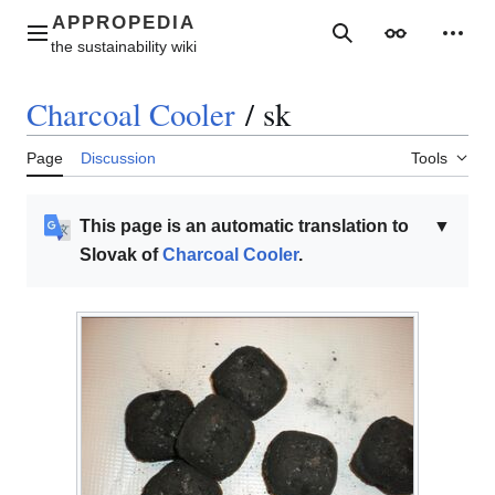
Jump
to
Main menu
Search
Appearance
Perso
content
Charcoal Cooler
/
sk
Page
Discussion
Tools
This page is an automatic translation to
▼
Slovak of
Charcoal Cooler
.