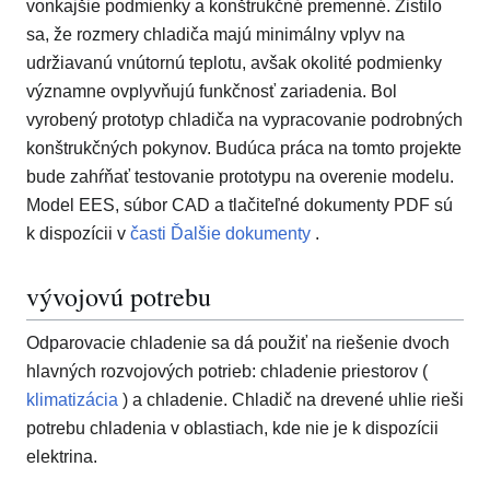
vonkajšie podmienky a konštrukčné premenné. Zistilo
sa, že rozmery chladiča majú minimálny vplyv na
udržiavanú vnútornú teplotu, avšak okolité podmienky
významne ovplyvňujú funkčnosť zariadenia. Bol
vyrobený prototyp chladiča na vypracovanie podrobných
konštrukčných pokynov. Budúca práca na tomto projekte
bude zahŕňať testovanie prototypu na overenie modelu.
Model EES, súbor CAD a tlačiteľné dokumenty PDF sú
k dispozícii v
časti Ďalšie dokumenty
.
vývojovú potrebu
Odparovacie chladenie sa dá použiť na riešenie dvoch
hlavných rozvojových potrieb: chladenie priestorov (
klimatizácia
) a chladenie. Chladič na drevené uhlie rieši
potrebu chladenia v oblastiach, kde nie je k dispozícii
elektrina.