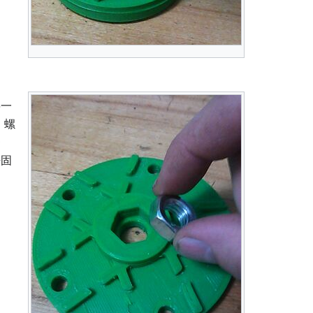
将一
。螺
够
法固