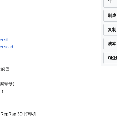
年
制成
复制
.stl
成本
r.scad
OK
标准螺母
是果酱螺母）
寸）
RepRap 3D 打印机