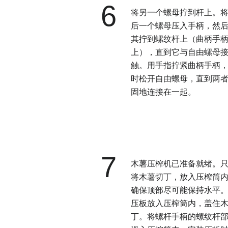
6
将另一个螺母拧到杆上。
后一个螺母压入手柄，然
其拧到螺纹杆上（曲柄手
上），直到它与自由螺母
触。用手指拧紧曲柄手柄
时松开自由螺母，直到两
固地连接在一起。
7
木薯压榨机已准备就绪。
将木薯切丁，放入压榨筒
确保顶部尽可能保持水平
压板放入压榨筒内，盖住
丁。将螺杆手柄的螺纹杆