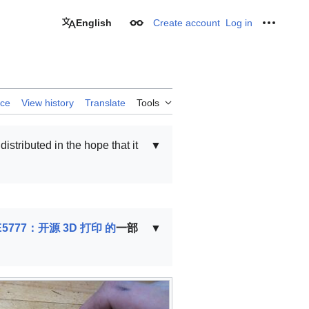
English
Create account
Log in
Appearance
Personal
rce
View history
Translate
Tools
 distributed in the hope that it
▼
/EE5777：开源 3D 打印 的
一部
▼