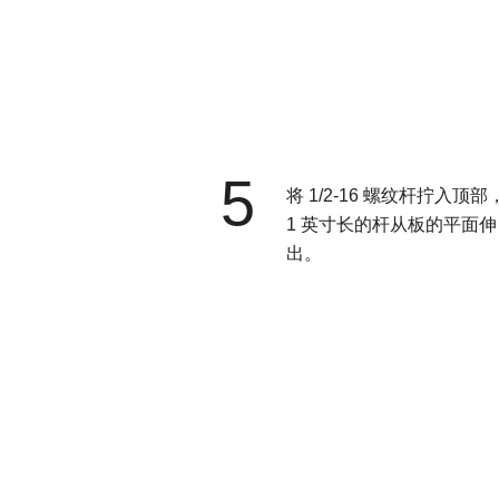
5
将 1/2-16 螺纹杆拧入顶部
1 英寸长的杆从板的平面伸
出。