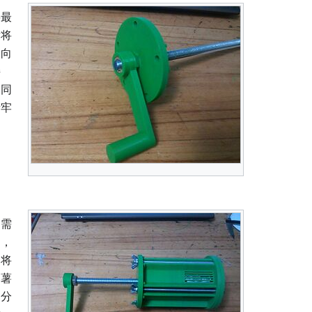
将最
后将
柄向
接
，同
者牢
只需
内，
。将
木薯
部分