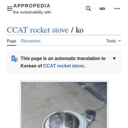
Jump
to
Main menu
Search
Appearance
Perso
content
CCAT rocket stove
/
ko
Page
Discussion
Tools
This page is an automatic translation to
▼
Korean of
CCAT rocket stove
.