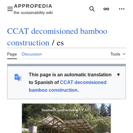
Jump
to
Main menu
Search
Appearance
Perso
content
CCAT decomisioned bamboo
construction
/
es
Page
Discussion
Tools
This page is an automatic translation
▼
to Spanish of
CCAT decomisioned
bamboo construction
.