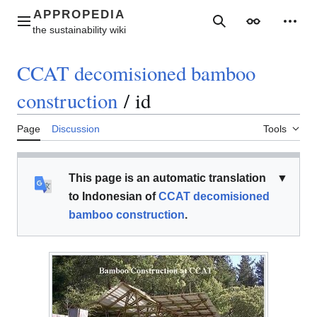
Jump
to
Main menu
Search
Appearance
Perso
content
CCAT decomisioned bamboo
construction
/
id
Page
Discussion
Tools
This page is an automatic translation
▼
to Indonesian of
CCAT decomisioned
bamboo construction
.