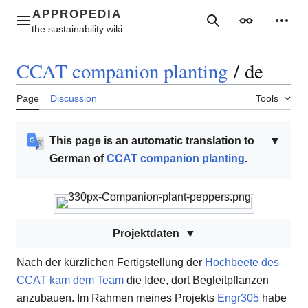
Jump
to
Main menu
Search
Appearance
Perso
content
CCAT companion planting
/
de
Page
Discussion
Tools
This page is an automatic translation to
▼
German of
CCAT companion planting
.
Projektdaten
Nach der kürzlichen Fertigstellung der
Hochbeete des
CCAT kam
dem Team
die Idee, dort Begleitpflanzen
anzubauen. Im Rahmen meines
Projekts
Engr305
habe