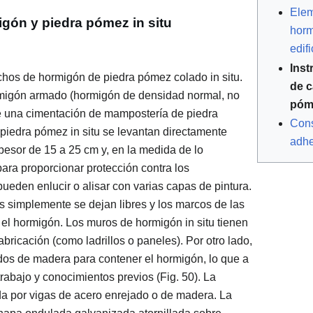
Elem
gón y piedra pómez in situ
horm
edifi
Inst
chos de hormigón de piedra pómez colado in situ.
de c
migón armado (hormigón de densidad normal, no
póm
e una cimentación de mampostería de piedra
Cons
piedra pómez in situ se levantan directamente
adhe
pesor de 15 a 25 cm y, en la medida de lo
ara proporcionar protección contra los
ueden enlucir o alisar con varias capas de pintura.
s simplemente se dejan libres y los marcos de las
el hormigón. Los muros de hormigón in situ tienen
bricación (como ladrillos o paneles). Por otro lado,
ados de madera para contener el hormigón, lo que a
trabajo y conocimientos previos (Fig. 50). La
da por vigas de acero enrejado o de madera. La