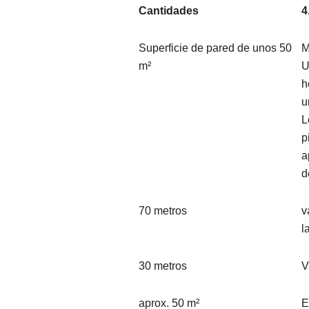
Cantidades
4
Superficie de pared de unos 50
M
m²
U
h
u
L
p
a
d
70 metros
v
l
30 metros
V
aprox. 50 m²
E