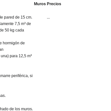
Muros
Precios
de pared de 15 cm.
...
damente 7,5 m³ de
de 50 kg cada
de hormigón de
an
una) para 12,5 m³
arre periférica, si
nas.
rado de los muros.