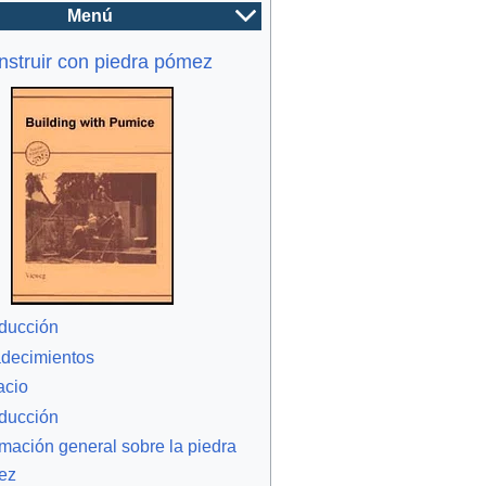
Menú
struir con piedra pómez
oducción
decimientos
acio
oducción
rmación general sobre la piedra
ez