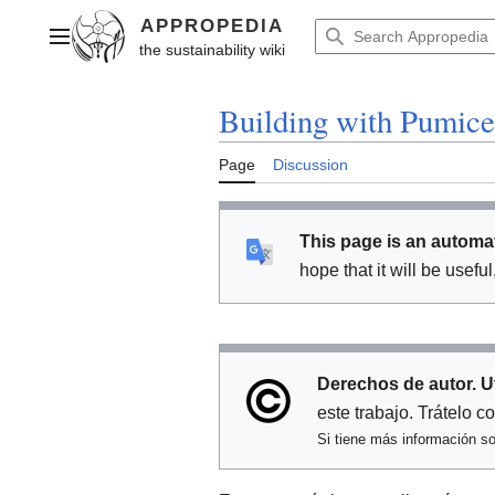
Jump
to
Main menu
content
Building with Pumice
Page
Discussion
This page is an automat
hope that it will be usefu
Derechos de autor. U
este trabajo. Trátelo 
Si tiene más información so