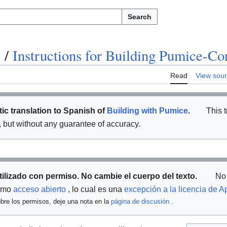
Search
/
Instructions for Building Pumice-C
Read
View sou
ic translation to Spanish of
Building with Pumice
.
This t
l, but without any guarantee of accuracy.
tilizado con permiso. No cambie el cuerpo del texto.
No 
como
acceso abierto
, lo cual es una
excepción a la licencia de 
bre los permisos, deje una nota en la
página de discusión
.