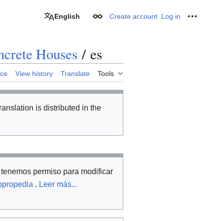
English
Create account
Log in
Appearance
Personal
oncrete Houses
/
es
rce
View history
Translate
Tools
ranslation is distributed in the
tenemos permiso para modificar
Appropedia
.
Leer más...