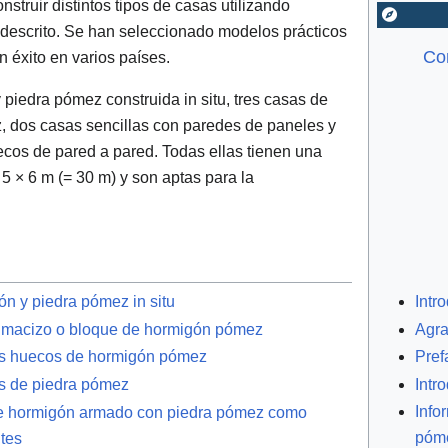
struir distintos tipos de casas utilizando
 descrito. Se han seleccionado modelos prácticos
Con
n éxito en varios países.
piedra pómez construida in situ, tres casas de
z, dos casas sencillas con paredes de paneles y
cos de pared a pared. Todas ellas tienen una
5 × 6 m (= 30 m) y son aptas para la
Intr
n y piedra pómez in situ
Agra
o macizo o bloque de hormigón pómez
Pref
s huecos de hormigón pómez
Intr
s de piedra pómez
Info
e hormigón armado con piedra pómez como
póm
tes